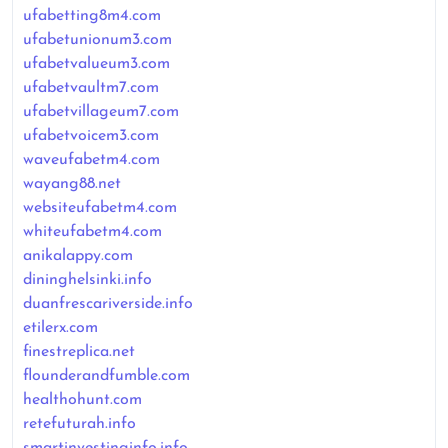
ufabetting8m4.com
ufabetunionum3.com
ufabetvalueum3.com
ufabetvaultm7.com
ufabetvillageum7.com
ufabetvoicem3.com
waveufabetm4.com
wayang88.net
websiteufabetm4.com
whiteufabetm4.com
anikalappy.com
dininghelsinki.info
duanfrescariverside.info
etilerx.com
finestreplica.net
flounderandfumble.com
healthohunt.com
retefuturah.info
smartinvestinginfo.info