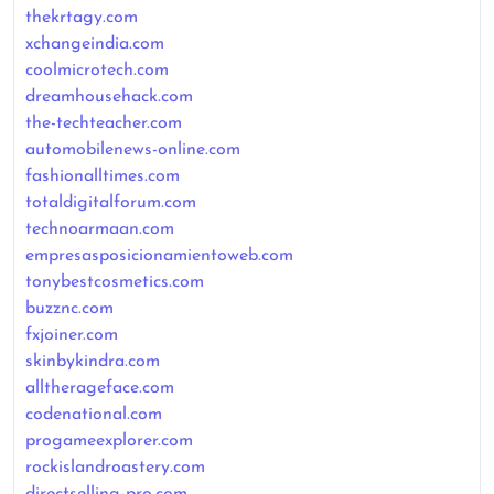
thekrtagy.com
xchangeindia.com
coolmicrotech.com
dreamhousehack.com
the-techteacher.com
automobilenews-online.com
fashionalltimes.com
totaldigitalforum.com
technoarmaan.com
empresasposicionamientoweb.com
tonybestcosmetics.com
buzznc.com
fxjoiner.com
skinbykindra.com
alltherageface.com
codenational.com
progameexplorer.com
rockislandroastery.com
directselling-pro.com