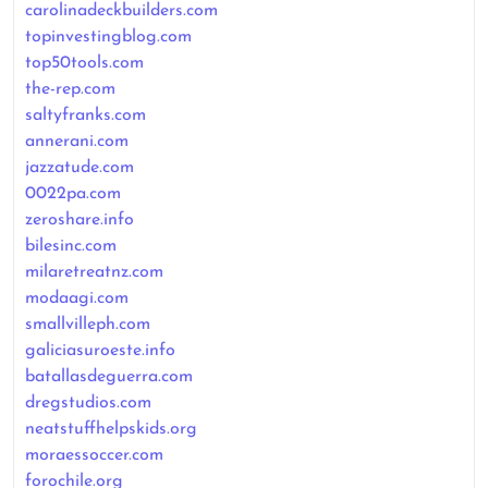
carolinadeckbuilders.com
topinvestingblog.com
top50tools.com
the-rep.com
saltyfranks.com
annerani.com
jazzatude.com
0022pa.com
zeroshare.info
bilesinc.com
milaretreatnz.com
modaagi.com
smallvilleph.com
galiciasuroeste.info
batallasdeguerra.com
dregstudios.com
neatstuffhelpskids.org
moraessoccer.com
forochile.org