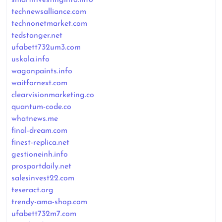
technewsalliance.com
technonetmarket.com
tedstanger.net
ufabett732um3.com
uskola.info
wagonpaints.info
waitfornext.com
clearvisionmarketing.co
quantum-code.co
whatnews.me
final-dream.com
finest-replica.net
gestioneinh.info
prosportdaily.net
salesinvest22.com
teseract.org
trendy-ama-shop.com
ufabett732m7.com