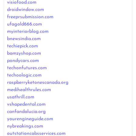
visiofood.com
droidwindow.com
freeprsubmission.com
ufagold666.com
myinteriorblog.com
bnewsindia.com
techiepick.com
bamzyshop.com
pondycars.com
techonfutures.com
techoologic.com
raspberryketonescanada.org
medihealthrules.com
usathrill.com
vshapedental.com
canfandalucia.org
yourengineguide.com
nybreakings.com
outstationcabsservices.com