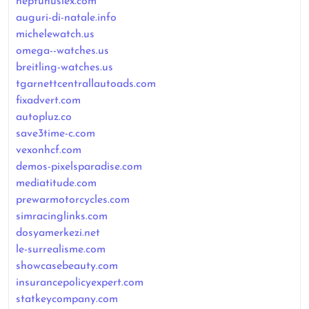
neptunuslex.com
auguri-di-natale.info
michelewatch.us
omega--watches.us
breitling-watches.us
tgarnettcentrallautoads.com
fixadvert.com
autopluz.co
save3time-c.com
vexonhcf.com
demos-pixelsparadise.com
mediatitude.com
prewarmotorcycles.com
simracinglinks.com
dosyamerkezi.net
le-surrealisme.com
showcasebeauty.com
insurancepolicyexpert.com
statkeycompany.com