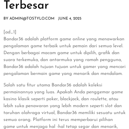
Terbesar
BY
ADMIN@TOSTYLO.COM
JUNE 4, 2025
[ad_1]
Bandar36 adalah platform game online yang menawarkan
pengalaman game terbaik untuk pemain dari semua level.
Dengan berbagai macam game untuk dipilih, grafik dan
suara terkemuka, dan antarmuka yang ramah pengguna,
Bandar36 adalah tujuan tujuan untuk gamer yang mencari
pengalaman bermain game yang menarik dan mendalam.
Salah satu fitur utama Bandar36 adalah koleksi
permainannya yang luas. Apakah Anda penggemar game
kasino klasik seperti poker, blackjack, dan roulette, atau
lebih suka penawaran yang lebih modern seperti slot dan
taruhan olahraga virtual, Bandar36 memiliki sesuatu untuk
semua orang. Platform ini terus memperbarui pilihan
game untuk menjaga hal -hal tetap segar dan menarik,