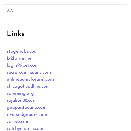
AA
Links
stagehubs.com
1x2forum.net
login99bet.com
secretcourtesans.com
onlinebahisforum1.com
chicagoheadline.com
camming.org
rajalion88.com
goupuntacana.com
riversedgepark.com
zaseez.com
catchycrunch.com