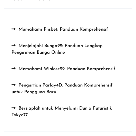
Memahami Plisbet: Panduan Komprehensif
Menjelajahi Bunga99: Panduan Lengkap
Pengiriman Bunga Online
Memahami Winlose99: Panduan Komprehensif
Pengertian Parlay4D: Panduan Komprehensif
untuk Pengguna Baru
Bersiaplah untuk Menyelami Dunia Futuristik
Tokyo77