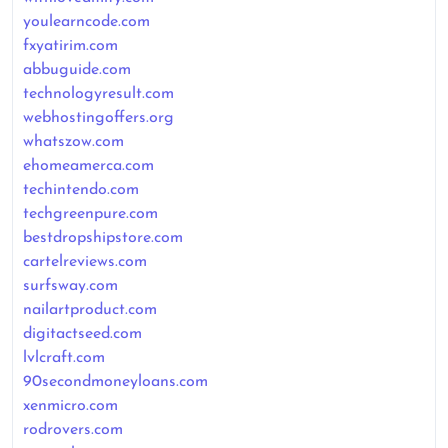
youlearncode.com
fxyatirim.com
abbuguide.com
technologyresult.com
webhostingoffers.org
whatszow.com
ehomeamerca.com
techintendo.com
techgreenpure.com
bestdropshipstore.com
cartelreviews.com
surfsway.com
nailartproduct.com
digitactseed.com
lvlcraft.com
90secondmoneyloans.com
xenmicro.com
rodrovers.com