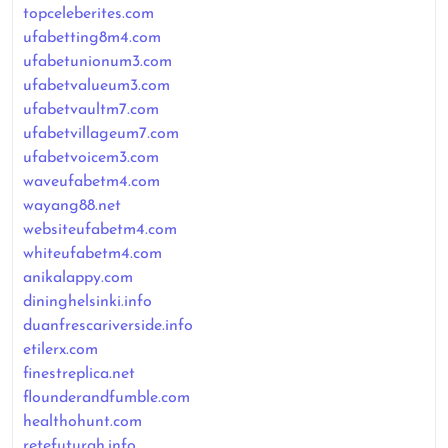
topceleberites.com
ufabetting8m4.com
ufabetunionum3.com
ufabetvalueum3.com
ufabetvaultm7.com
ufabetvillageum7.com
ufabetvoicem3.com
waveufabetm4.com
wayang88.net
websiteufabetm4.com
whiteufabetm4.com
anikalappy.com
dininghelsinki.info
duanfrescariverside.info
etilerx.com
finestreplica.net
flounderandfumble.com
healthohunt.com
retefuturah.info