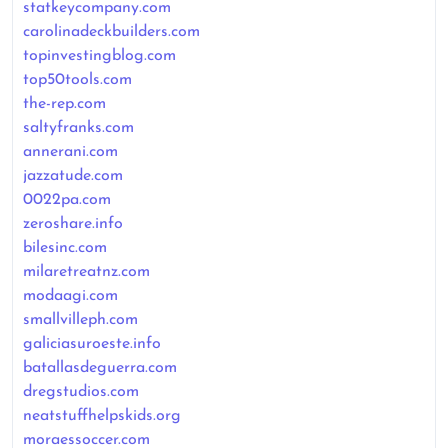
statkeycompany.com
carolinadeckbuilders.com
topinvestingblog.com
top50tools.com
the-rep.com
saltyfranks.com
annerani.com
jazzatude.com
0022pa.com
zeroshare.info
bilesinc.com
milaretreatnz.com
modaagi.com
smallvilleph.com
galiciasuroeste.info
batallasdeguerra.com
dregstudios.com
neatstuffhelpskids.org
moraessoccer.com