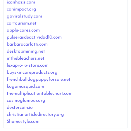
icanhazjs.com
canimpact.org
goviralstudy.com
cartourism.net
apple-cores.com
pulserasdeactividad10.com
barbaracarlotti.com
desktopmining.net
inthebleachers.net
lexapro-rx-store.com
buyskincareproducts.org
frenchbulldogpuppyforsale.net
kogamasquid.com
themultiplicationtablechart.com
casinoglamour.org
dextercoin.io
christianarticledirectory.org
5homestyle.com