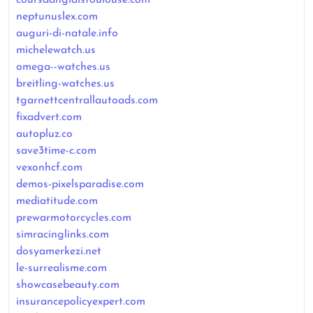
neptunuslex.com
auguri-di-natale.info
michelewatch.us
omega--watches.us
breitling-watches.us
tgarnettcentrallautoads.com
fixadvert.com
autopluz.co
save3time-c.com
vexonhcf.com
demos-pixelsparadise.com
mediatitude.com
prewarmotorcycles.com
simracinglinks.com
dosyamerkezi.net
le-surrealisme.com
showcasebeauty.com
insurancepolicyexpert.com