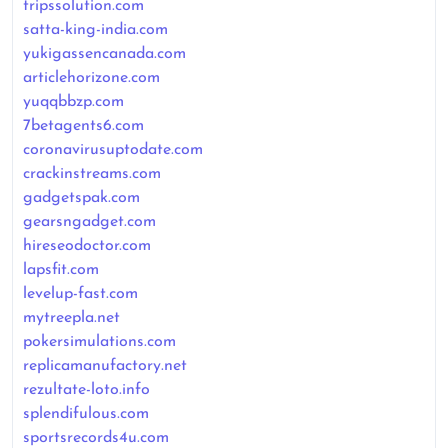
tripssolution.com
satta-king-india.com
yukigassencanada.com
articlehorizone.com
yuqqbbzp.com
7betagents6.com
coronavirusuptodate.com
crackinstreams.com
gadgetspak.com
gearsngadget.com
hireseodoctor.com
lapsfit.com
levelup-fast.com
mytreepla.net
pokersimulations.com
replicamanufactory.net
rezultate-loto.info
splendifulous.com
sportsrecords4u.com