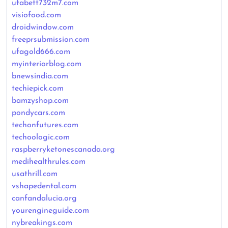
ufabett732m7.com
visiofood.com
droidwindow.com
freeprsubmission.com
ufagold666.com
myinteriorblog.com
bnewsindia.com
techiepick.com
bamzyshop.com
pondycars.com
techonfutures.com
techoologic.com
raspberryketonescanada.org
medihealthrules.com
usathrill.com
vshapedental.com
canfandalucia.org
yourengineguide.com
nybreakings.com