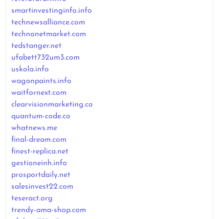
smartinvestinginfo.info
technewsalliance.com
technonetmarket.com
tedstanger.net
ufabett732um3.com
uskola.info
wagonpaints.info
waitfornext.com
clearvisionmarketing.co
quantum-code.co
whatnews.me
final-dream.com
finest-replica.net
gestioneinh.info
prosportdaily.net
salesinvest22.com
teseract.org
trendy-ama-shop.com