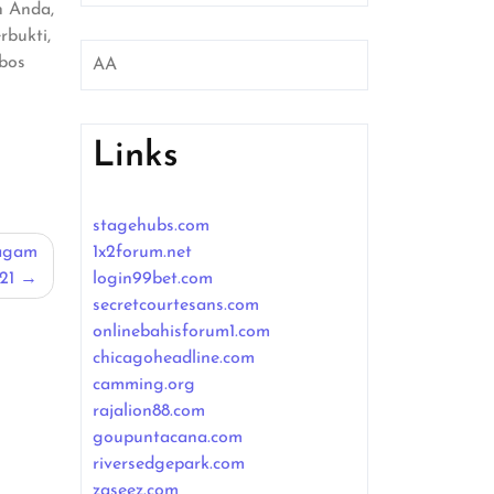
h Anda,
bukti,
bos
AA
Links
stagehubs.com
ragam
1x2forum.net
21
login99bet.com
secretcourtesans.com
onlinebahisforum1.com
chicagoheadline.com
camming.org
rajalion88.com
goupuntacana.com
riversedgepark.com
zaseez.com