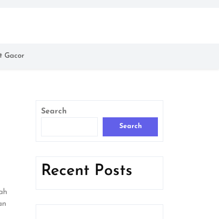
t Gacor
Search
Search
Recent Posts
ah
an