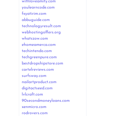
withloveamity.com
youlearncode.com
fxyatirim.com
abbuguide.com
technologyresult.com
webhostingoffers.org
whatszow.com
ehomeamerca.com
techintendo.com
techgreenpure.com
bestdropshipstore.com
cartelreviews.com
surfsway.com
nailartproduct.com
digitactseed.com
lvlcraft.com
90secondmoneyloans.com
xenmicro.com
rodrovers.com