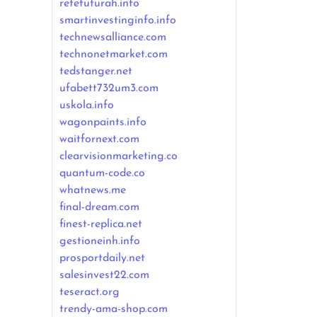
retefuturah.info
smartinvestinginfo.info
technewsalliance.com
technonetmarket.com
tedstanger.net
ufabett732um3.com
uskola.info
wagonpaints.info
waitfornext.com
clearvisionmarketing.co
quantum-code.co
whatnews.me
final-dream.com
finest-replica.net
gestioneinh.info
prosportdaily.net
salesinvest22.com
teseract.org
trendy-ama-shop.com