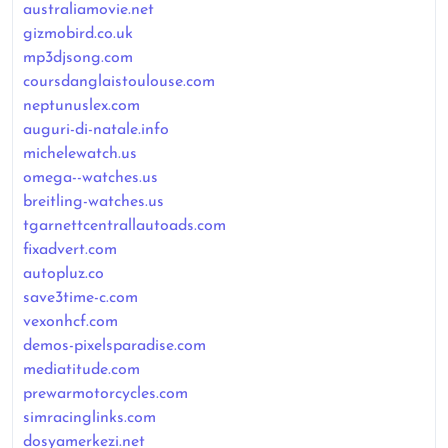
australiamovie.net
gizmobird.co.uk
mp3djsong.com
coursdanglaistoulouse.com
neptunuslex.com
auguri-di-natale.info
michelewatch.us
omega--watches.us
breitling-watches.us
tgarnettcentrallautoads.com
fixadvert.com
autopluz.co
save3time-c.com
vexonhcf.com
demos-pixelsparadise.com
mediatitude.com
prewarmotorcycles.com
simracinglinks.com
dosyamerkezi.net