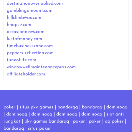
destinationoverlooked.com
gamblingamount.com
hillclimbwax.com
hnopse.com
occasionnews.com
lustofmoney.com
timebusinesszone.com
peppers-reflection.com
tuneoflife.com
windowwellmaintenancepros.com
affiliateholder.com
poker
|
situs pkv games
|
bandarqq
|
bandarqq
|
dominoqq
|
dominoqq
|
dominoqq
|
dominoqq
|
dominoqq
|
slot anti
rungkat
|
pkv games bandarqq
|
poker
|
poker
|
qq poker
|
bandarqq
|
situs poker