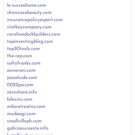
le-surrealisme.com
showcasebeauty.com
insurancepolicyexpert.com
statkeycompany.com
carolinadeckbuilders.com
topinvestingblog.com
top50tools.com
the-rep.com
saltyfranks.com
annerani.com
jazzatude.com
0022pa.com
zeroshare.info
bilesinc.com
milaretreatnz.com
modaagi.com
smallvilleph.com
galiciasuroeste.info