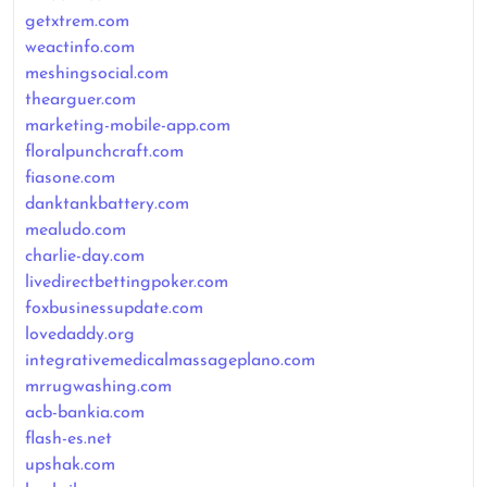
getxtrem.com
weactinfo.com
meshingsocial.com
thearguer.com
marketing-mobile-app.com
floralpunchcraft.com
fiasone.com
danktankbattery.com
mealudo.com
charlie-day.com
livedirectbettingpoker.com
foxbusinessupdate.com
lovedaddy.org
integrativemedicalmassageplano.com
mrrugwashing.com
acb-bankia.com
flash-es.net
upshak.com