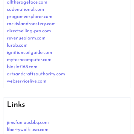
alltherageface.com
codenational.com
progameexplorer.com
rockislandroastery.com
directselling-pro.com
revenuealarm.com
lurab.com
ignitioncoilguide.com
mytechcomputer.com
bioslot168.com
artsandcraftsauthority.com
webservicelive.com
Links
jimsfamousbbq.com
libertywalk-usa.com