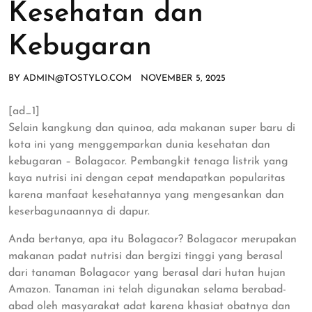
Kesehatan dan
Kebugaran
BY
ADMIN@TOSTYLO.COM
NOVEMBER 5, 2025
[ad_1]
Selain kangkung dan quinoa, ada makanan super baru di
kota ini yang menggemparkan dunia kesehatan dan
kebugaran – Bolagacor. Pembangkit tenaga listrik yang
kaya nutrisi ini dengan cepat mendapatkan popularitas
karena manfaat kesehatannya yang mengesankan dan
keserbagunaannya di dapur.
Anda bertanya, apa itu Bolagacor? Bolagacor merupakan
makanan padat nutrisi dan bergizi tinggi yang berasal
dari tanaman Bolagacor yang berasal dari hutan hujan
Amazon. Tanaman ini telah digunakan selama berabad-
abad oleh masyarakat adat karena khasiat obatnya dan