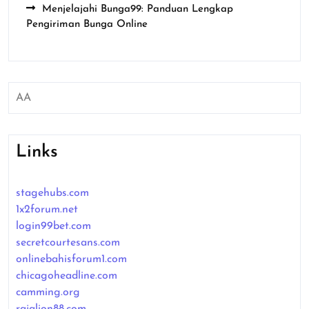
Menjelajahi Bunga99: Panduan Lengkap
Pengiriman Bunga Online
AA
Links
stagehubs.com
1x2forum.net
login99bet.com
secretcourtesans.com
onlinebahisforum1.com
chicagoheadline.com
camming.org
rajalion88.com