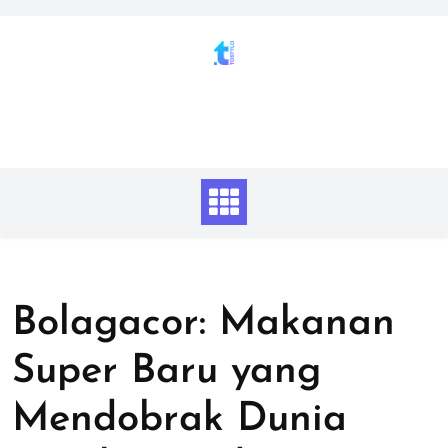
Skip
to
content
Bolagacor: Makanan
Super Baru yang
Mendobrak Dunia