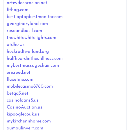
arteydecoracion.net
fithog.com
bestlaptopbestmonitor.com
georginaryland.com
roseandbasil.com
thewhitewhitelights.com
atdhe.ws
heckrodtwetland.org
halfheardinthestillness.com
mybestmassagechair.com
ericreed.net
fluxetine.com
mobilecasino8760.com
betqq3.net
casinoloans5.us
CasinoAuction.us
kipooglecouk.us
mykitchennhome.com
aumoulinvert.com