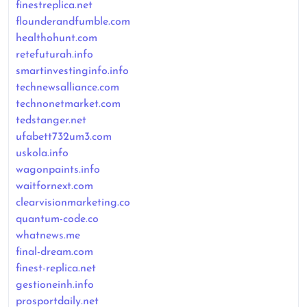
finestreplica.net
flounderandfumble.com
healthohunt.com
retefuturah.info
smartinvestinginfo.info
technewsalliance.com
technonetmarket.com
tedstanger.net
ufabett732um3.com
uskola.info
wagonpaints.info
waitfornext.com
clearvisionmarketing.co
quantum-code.co
whatnews.me
final-dream.com
finest-replica.net
gestioneinh.info
prosportdaily.net