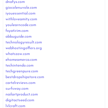
dnafyx.com
giocolenuvole.com
iyouessential.com
withloveamity.com
youlearncode.com
fxyatirim.com
abbuguide.com
technologyresult.com
webhostingoffers.org
whatszow.com
ehomeamerca.com
techintendo.com
techgreenpure.com
bestdropshipstore.com
cartelreviews.com
surfsway.com
nailartproduct.com
digitactseed.com
lvlcraft.com