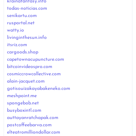
krainafantasy.info
todas-noticias.com
senikartu.com
rusportal.net
watty.io
livinginthesun.info
itsriz.com
cargoods.shop
capetownacupuncture.com
bitcoinvideospro.com
cosmiccrowcollective.com
alain-jacquet.com
gotisouizakayabakeneko.com
meshpoint.me
spongebob.net
busyboxintl.com
auttayanratchapak.com
postcoffeebarva.com
elteatromilliondollar.com