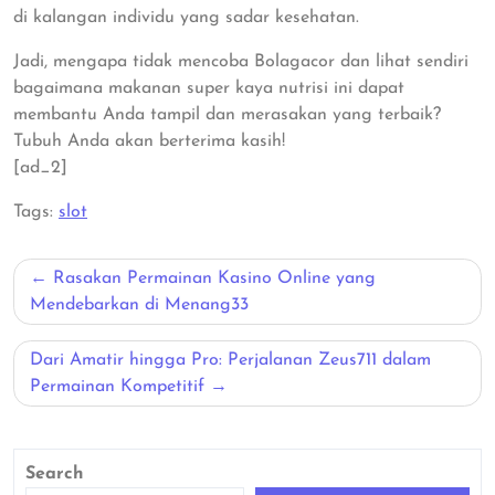
di kalangan individu yang sadar kesehatan.
Jadi, mengapa tidak mencoba Bolagacor dan lihat sendiri
bagaimana makanan super kaya nutrisi ini dapat
membantu Anda tampil dan merasakan yang terbaik?
Tubuh Anda akan berterima kasih!
[ad_2]
Tags:
slot
Post
Rasakan Permainan Kasino Online yang
navigation
Mendebarkan di Menang33
Dari Amatir hingga Pro: Perjalanan Zeus711 dalam
Permainan Kompetitif
Search