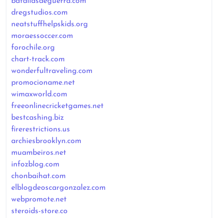
batallasdeguerra.com
dregstudios.com
neatstuffhelpskids.org
moraessoccer.com
forochile.org
chart-track.com
wonderfultraveling.com
promocioname.net
wimaxworld.com
freeonlinecricketgames.net
bestcashing.biz
firerestrictions.us
archiesbrooklyn.com
muambeiros.net
infozblog.com
chonbaihat.com
elblogdeoscargonzalez.com
webpromote.net
steroids-store.co