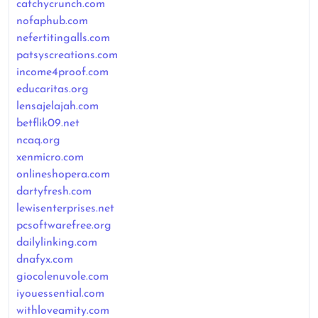
catchycrunch.com
nofaphub.com
nefertitingalls.com
patsyscreations.com
income4proof.com
educaritas.org
lensajelajah.com
betflik09.net
ncaq.org
xenmicro.com
onlineshopera.com
dartyfresh.com
lewisenterprises.net
pcsoftwarefree.org
dailylinking.com
dnafyx.com
giocolenuvole.com
iyouessential.com
withloveamity.com