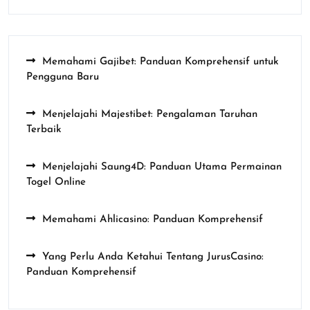
Memahami Gajibet: Panduan Komprehensif untuk
Pengguna Baru
Menjelajahi Majestibet: Pengalaman Taruhan
Terbaik
Menjelajahi Saung4D: Panduan Utama Permainan
Togel Online
Memahami Ahlicasino: Panduan Komprehensif
Yang Perlu Anda Ketahui Tentang JurusCasino:
Panduan Komprehensif