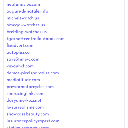
neptunuslex.com
auguri-di-natale.info
michelewatch.us
omega--watches.us
breitling-watches.us
tgarnettcentrallautoads.com
fixadvert.com
autopluz.co
save3time-c.com
vexonhcf.com
demos-pixelsparadise.com
mediatitude.com
prewarmotorcycles.com
simracinglinks.com
dosyamerkezi.net
le-surrealisme.com
showcasebeauty.com
insurancepolicyexpert.com
statkeycompany.com