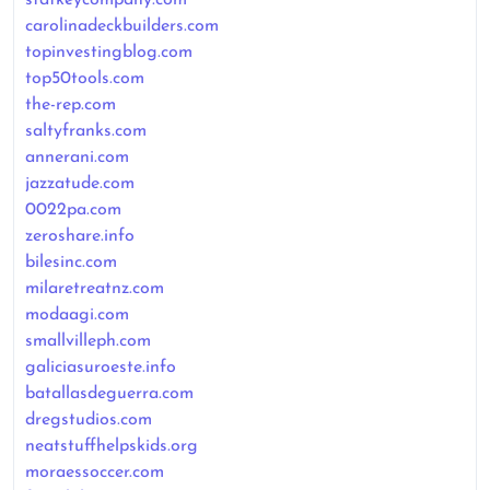
carolinadeckbuilders.com
topinvestingblog.com
top50tools.com
the-rep.com
saltyfranks.com
annerani.com
jazzatude.com
0022pa.com
zeroshare.info
bilesinc.com
milaretreatnz.com
modaagi.com
smallvilleph.com
galiciasuroeste.info
batallasdeguerra.com
dregstudios.com
neatstuffhelpskids.org
moraessoccer.com