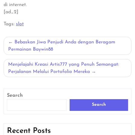
di internet.
[ad_2]
Tags:
slot
Post
Bebaskan Jiwa Penjudi Anda dengan Beragam
navigation
Permainan Baywin88
Menjelajahi Kreasi Artis777 yang Penuh Semangat:
Perjalanan Melalui Portofolio Mereka
Search
Search
Recent Posts