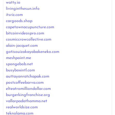
watty.io
livinginthesun.info
itsriz.com
cargoods.shop
capetownacupuncture.com
bitcoinvideospro.com
cosmiccrowcollective.com
alain-jacquet.com
gotisouizakayabakeneko.com
meshpoint.me
spongebob.net
busyboxintl.com
auttayanratchapak.com
postcoffeebarva.com
elteatromilliondollar.com
burgerkingfranchise.org
vallarpadathamma.net
realworldsize.com
teknolama.com