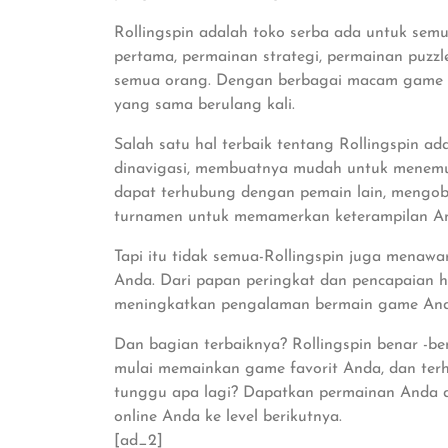
Rollingspin adalah toko serba ada untuk s
pertama, permainan strategi, permainan puzzl
semua orang. Dengan berbagai macam game u
yang sama berulang kali.
Salah satu hal terbaik tentang Rollingspin 
dinavigasi, membuatnya mudah untuk menemu
dapat terhubung dengan pemain lain, mengob
turnamen untuk memamerkan keterampilan An
Tapi itu tidak semua-Rollingspin juga menaw
Anda. Dari papan peringkat dan pencapaian 
meningkatkan pengalaman bermain game Anda
Dan bagian terbaiknya? Rollingspin benar -b
mulai memainkan game favorit Anda, dan ter
tunggu apa lagi? Dapatkan permainan Anda d
online Anda ke level berikutnya.
[ad_2]