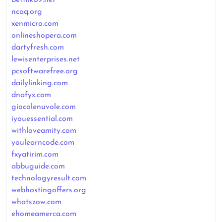
ncaq.org
xenmicro.com
onlineshopera.com
dartyfresh.com
lewisenterprises.net
pcsoftwarefree.org
dailylinking.com
dnafyx.com
giocolenuvole.com
iyouessential.com
withloveamity.com
youlearncode.com
fxyatirim.com
abbuguide.com
technologyresult.com
webhostingoffers.org
whatszow.com
ehomeamerca.com