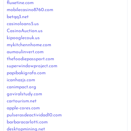
fluxetine.com
mobilecasino8760.com
betqq3.net
casinoloans5.us
CasinoAuction.us
kipooglecouk.us
mykitchennhome.com
aumoulinvert.com
thefoodiepassport.com
superwindowproject.com
papibakigrafo.com
icanhazjs.com
canimpact.org
goviralstudy.com
cartourism.net
apple-cores.com
pulserasdeactividad10.com
barbaracarlotti.com
desktopmining.net