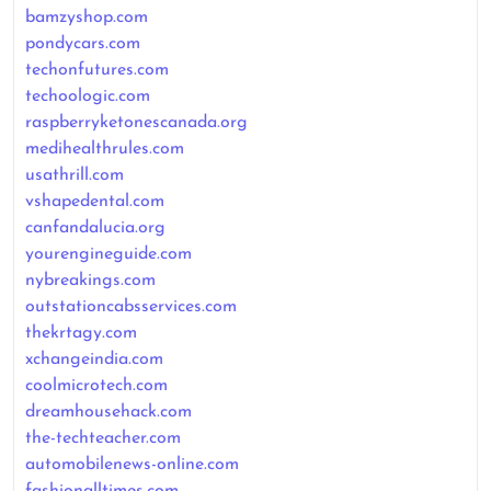
bamzyshop.com
pondycars.com
techonfutures.com
techoologic.com
raspberryketonescanada.org
medihealthrules.com
usathrill.com
vshapedental.com
canfandalucia.org
yourengineguide.com
nybreakings.com
outstationcabsservices.com
thekrtagy.com
xchangeindia.com
coolmicrotech.com
dreamhousehack.com
the-techteacher.com
automobilenews-online.com
fashionalltimes.com