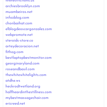
firerestrictions.us
archiesbrooklyn.com
muambeiros.net
infozblog.com
chonbaihat.com
elblogdeoscargonzalez.com
webpromote.net
steroids-store.co
arteydecoracion.net
fithog.com
bestlaptopbestmonitor.com
georginaryland.com
roseandbasil.com
thewhitewhitelights.com
atdhe.ws
heckrodtwetland.org
halfheardinthestillness.com
mybestmassagechair.com
ericreed.net