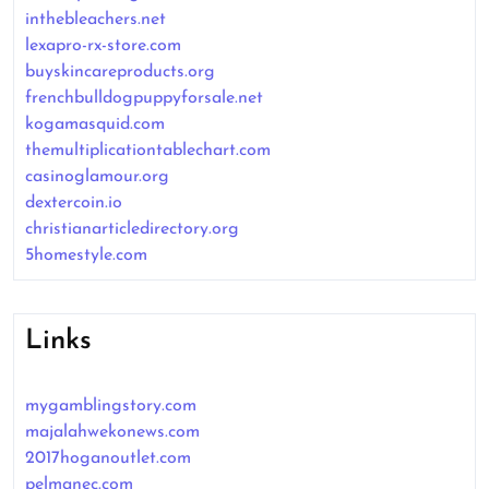
inthebleachers.net
lexapro-rx-store.com
buyskincareproducts.org
frenchbulldogpuppyforsale.net
kogamasquid.com
themultiplicationtablechart.com
casinoglamour.org
dextercoin.io
christianarticledirectory.org
5homestyle.com
Links
mygamblingstory.com
majalahwekonews.com
2017hoganoutlet.com
pelmanec.com