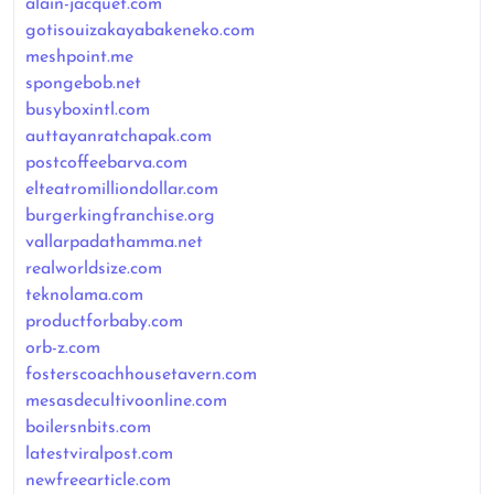
alain-jacquet.com
gotisouizakayabakeneko.com
meshpoint.me
spongebob.net
busyboxintl.com
auttayanratchapak.com
postcoffeebarva.com
elteatromilliondollar.com
burgerkingfranchise.org
vallarpadathamma.net
realworldsize.com
teknolama.com
productforbaby.com
orb-z.com
fosterscoachhousetavern.com
mesasdecultivoonline.com
boilersnbits.com
latestviralpost.com
newfreearticle.com