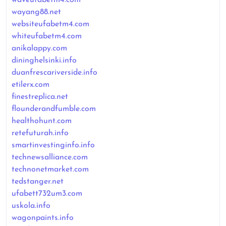
wayang88.net
websiteufabetm4.com
whiteufabetm4.com
anikalappy.com
dininghelsinki.info
duanfrescariverside.info
etilerx.com
finestreplica.net
flounderandfumble.com
healthohunt.com
retefuturah.info
smartinvestinginfo.info
technewsalliance.com
technonetmarket.com
tedstanger.net
ufabett732um3.com
uskola.info
wagonpaints.info