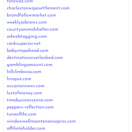
totowaz.com
charlestonwipesettlement.com
brandfollowmarket.com
weeklyjobnews.com
countyanimalshelter.com
adwebtagging.com
ranksuperior.net
babystepahead.com
destinationoverlooked.com
gamblingamount.com
hillclimbwax.com
hnopse.com
occasionnews.com
lustofmoney.com
timebusinesszone.com
peppers-reflection.com
tuneoflife.com
windowwellmaintenancepros.com
affiliateholder.com