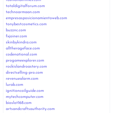
totaldigitalforum.com
technoarmaan.com
empresasposicionamientoweb.com
tonybestcosmetics.com
buzznc.com
fxjoiner.com
skinbykindra.com
alltherageface.com
codenational.com
progameexplorer.com
rockislandroastery.com
directselling-pro.com
revenuealarm.com
lurab.com
ignitioncoilguide.com
mytechcomputer.com
bioslot168.com
artsandcraftsauthority.com