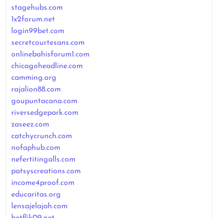
stagehubs.com
1x2forum.net
login99bet.com
secretcourtesans.com
onlinebahisforum1.com
chicagoheadline.com
camming.org
rajalion88.com
goupuntacana.com
riversedgepark.com
zaseez.com
catchycrunch.com
nofaphub.com
nefertitingalls.com
patsyscreations.com
income4proof.com
educaritas.org
lensajelajah.com
betflik09.net