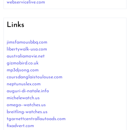
webservicelive.com
Links
jimsfamousbbq.com
libertywalk-usa.com
australiamovie.net
gizmobird.co.uk
mp3djsong.com
coursdanglaistoulouse.com
neptunuslex.com
auguri-di-natale.info
michelewatch.us
omega--watches.us
breitling-watches.us
tgarnettcentrallautoads.com
fixadvert.com