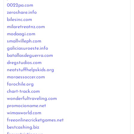
0022pa.com
zeroshare.info
bilesinc.com
milaretreatnz.com
modaagi.com
smallvilleph.com
galiciasuroeste.info
batallasdeguerra.com
dregstudios.com
neatstuffhelpskids.org
moraessoccer.com
forochile.org
chart-track.com
wonderfultraveling.com
promocioname.net
wimaxworld.com
freeonlinecricketgames.net
bestcashing.biz