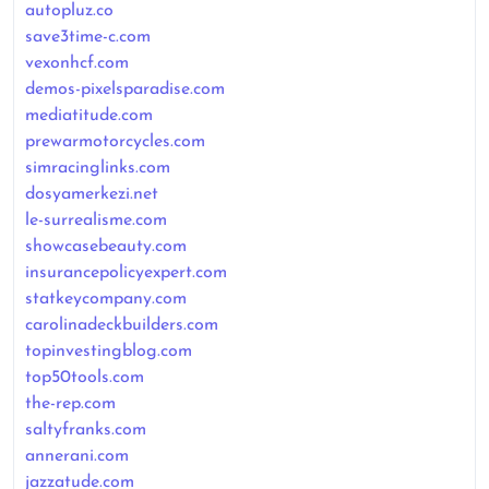
autopluz.co
save3time-c.com
vexonhcf.com
demos-pixelsparadise.com
mediatitude.com
prewarmotorcycles.com
simracinglinks.com
dosyamerkezi.net
le-surrealisme.com
showcasebeauty.com
insurancepolicyexpert.com
statkeycompany.com
carolinadeckbuilders.com
topinvestingblog.com
top50tools.com
the-rep.com
saltyfranks.com
annerani.com
jazzatude.com