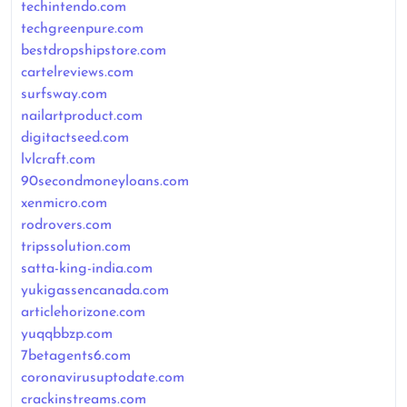
techintendo.com
techgreenpure.com
bestdropshipstore.com
cartelreviews.com
surfsway.com
nailartproduct.com
digitactseed.com
lvlcraft.com
90secondmoneyloans.com
xenmicro.com
rodrovers.com
tripssolution.com
satta-king-india.com
yukigassencanada.com
articlehorizone.com
yuqqbbzp.com
7betagents6.com
coronavirusuptodate.com
crackinstreams.com