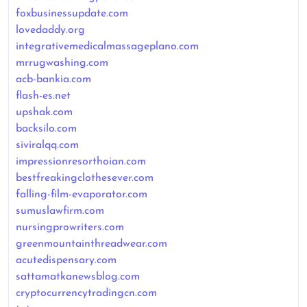
foxbusinessupdate.com
lovedaddy.org
integrativemedicalmassageplano.com
mrrugwashing.com
acb-bankia.com
flash-es.net
upshak.com
backsilo.com
siviralqq.com
impressionresorthoian.com
bestfreakingclothesever.com
falling-film-evaporator.com
sumuslawfirm.com
nursingprowriters.com
greenmountainthreadwear.com
acutedispensary.com
sattamatkanewsblog.com
cryptocurrencytradingcn.com