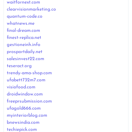
waitfornext.com
clearvisionmarketing.co
quantum-code.co
whatnews.me
final-dream.com
finest-replica.net
gestioneinh.info
prosportdaily.net
salesinvest22.com
teseract.org
trendy-ama-shop.com
ufabett732m7.com
visiofood.com
droidwindow.com
freeprsubmission.com
ufagold666.com
myinteriorblog.com
bnewsindia.com
techiepick.com