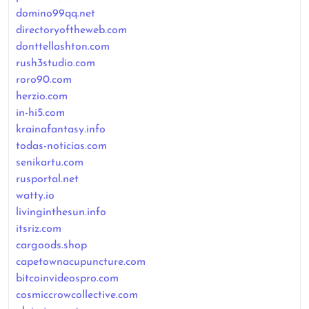
domino99qq.net
directoryoftheweb.com
donttellashton.com
rush3studio.com
roro90.com
herzio.com
in-hi5.com
krainafantasy.info
todas-noticias.com
senikartu.com
rusportal.net
watty.io
livinginthesun.info
itsriz.com
cargoods.shop
capetownacupuncture.com
bitcoinvideospro.com
cosmiccrowcollective.com