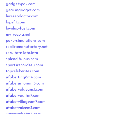
gadgetspak.com
gearsngadget.com
hireseodoctor.com
lapsfit.com
levelup-fast.com
mytreepla.net
pokersimulations.com
replicamanufactory.net
rezultate-loto.info
splendifulous.com
sportsrecords4u.com
topceleberites.com
ufabetting8m4.com
ufabetunionum3.com
ufabetvalueum3.com
ufabetvaultm7.com
ufabetvillageum7.com
ufabetvoicem3.com
waveufabetm4.com