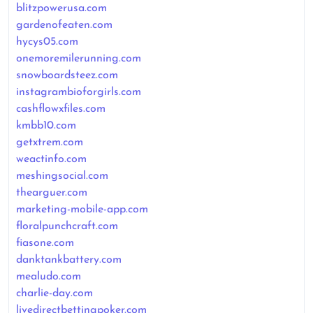
blitzpowerusa.com
gardenofeaten.com
hycys05.com
onemoremilerunning.com
snowboardsteez.com
instagrambioforgirls.com
cashflowxfiles.com
kmbb10.com
getxtrem.com
weactinfo.com
meshingsocial.com
thearguer.com
marketing-mobile-app.com
floralpunchcraft.com
fiasone.com
danktankbattery.com
mealudo.com
charlie-day.com
livedirectbettingpoker.com