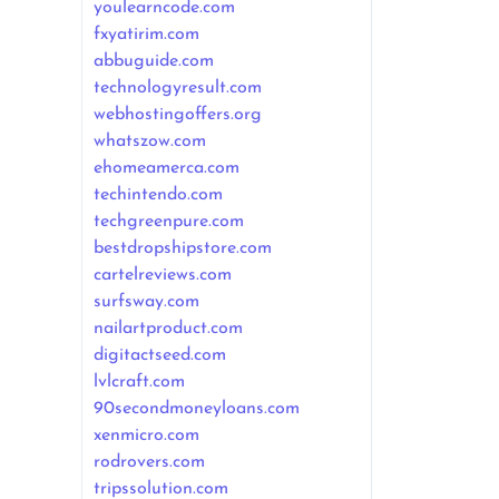
youlearncode.com
fxyatirim.com
abbuguide.com
technologyresult.com
webhostingoffers.org
whatszow.com
ehomeamerca.com
techintendo.com
techgreenpure.com
bestdropshipstore.com
cartelreviews.com
surfsway.com
nailartproduct.com
digitactseed.com
lvlcraft.com
90secondmoneyloans.com
xenmicro.com
rodrovers.com
tripssolution.com