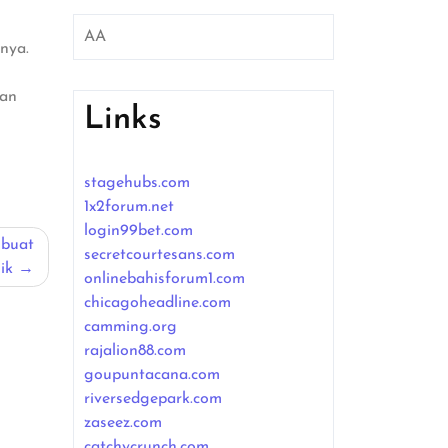
AA
nya.
kan
Links
stagehubs.com
1x2forum.net
login99bet.com
mbuat
secretcourtesans.com
ik
onlinebahisforum1.com
chicagoheadline.com
camming.org
rajalion88.com
goupuntacana.com
riversedgepark.com
zaseez.com
catchycrunch.com