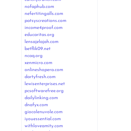
nofaphub.com
nefertitingalls.com
patsyscreations.com
income4proof.com
educaritas.org
lensajelajah.com
betflik09.net
ncaq.org
xenmicro.com
onlineshopera.com
dartyfresh.com
lewisenterprises.net
pcsoftwarefree.org
dailylinking.com
dnafyx.com
giocolenuvole.com
iyouessential.com
withloveamity.com