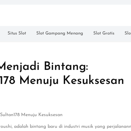
Situs Slot
Slot Gampang Menang
Slot Gratis
Slo
Menjadi Bintang:
n178 Menuju Kesuksesan
 Sultan178 Menuju Kesuksesan
roushi, adalah bintang baru di industri musik yang perjalanan