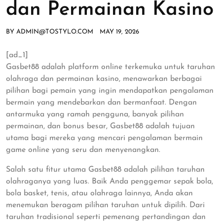
dan Permainan Kasino
BY
ADMIN@TOSTYLO.COM
MAY 19, 2026
[ad_1]
Gasbet88 adalah platform online terkemuka untuk taruhan
olahraga dan permainan kasino, menawarkan berbagai
pilihan bagi pemain yang ingin mendapatkan pengalaman
bermain yang mendebarkan dan bermanfaat. Dengan
antarmuka yang ramah pengguna, banyak pilihan
permainan, dan bonus besar, Gasbet88 adalah tujuan
utama bagi mereka yang mencari pengalaman bermain
game online yang seru dan menyenangkan.
Salah satu fitur utama Gasbet88 adalah pilihan taruhan
olahraganya yang luas. Baik Anda penggemar sepak bola,
bola basket, tenis, atau olahraga lainnya, Anda akan
menemukan beragam pilihan taruhan untuk dipilih. Dari
taruhan tradisional seperti pemenang pertandingan dan