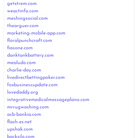
getxtrem.com
weactinfo.com
meshingsocial.com
thearguer.com
marketing-mobile-app.com
floralpunchcraft.com
fiasone.com
danktankbattery.com
mealudo.com
charlie-day.com
livedirectbettingpoker.com
foxbusinessupdate.com
lovedaddy.org
integrativemedicalmassageplano.com
mrrugwashing.com
acb-bankia.com
flash-es.net
upshak.com
backsilo.com