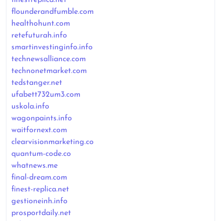
flounderandfumble.com
healthohunt.com
retefuturah.info
smartinvestinginfo.info
technewsalliance.com
technonetmarket.com
tedstanger.net
ufabett732um3.com
uskola.info
wagonpaints.info
waitfornext.com
clearvisionmarketing.co
quantum-code.co
whatnews.me
final-dream.com
finest-replica.net
gestioneinh.info
prosportdaily.net