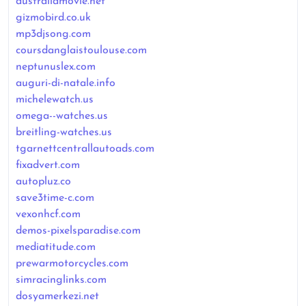
australiamovie.net
gizmobird.co.uk
mp3djsong.com
coursdanglaistoulouse.com
neptunuslex.com
auguri-di-natale.info
michelewatch.us
omega--watches.us
breitling-watches.us
tgarnettcentrallautoads.com
fixadvert.com
autopluz.co
save3time-c.com
vexonhcf.com
demos-pixelsparadise.com
mediatitude.com
prewarmotorcycles.com
simracinglinks.com
dosyamerkezi.net