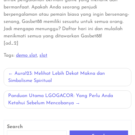
bermanfaat. Apakah Anda seorang penjudi
berpengalaman atau pemain biasa yang ingin bersenang-
senang, Gasbet88 memiliki sesuatu untuk semua orang.
Jadi mengapa menunggu? Daftar hari ini dan mulailah
menikmati semua yang ditawarkan Gasbet88!
[ad_2]
Tags:
demo slot
,
slot
Post
Aura123: Melihat Lebih Dekat Makna dan
navigation
Simbolisme Spiritual
Panduan Utama LGOGACOR: Yang Perlu Anda
Ketahui Sebelum Mencobanya
Search