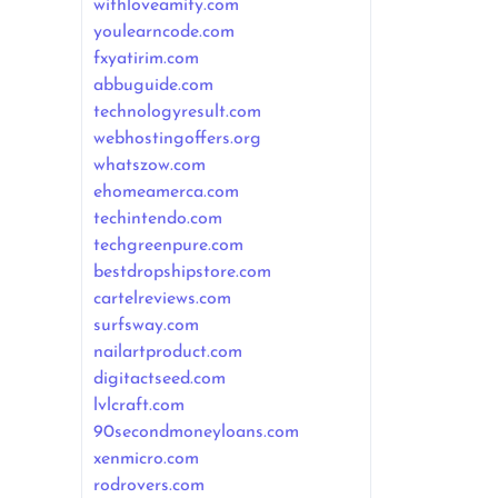
withloveamity.com
youlearncode.com
fxyatirim.com
abbuguide.com
technologyresult.com
webhostingoffers.org
whatszow.com
ehomeamerca.com
techintendo.com
techgreenpure.com
bestdropshipstore.com
cartelreviews.com
surfsway.com
nailartproduct.com
digitactseed.com
lvlcraft.com
90secondmoneyloans.com
xenmicro.com
rodrovers.com