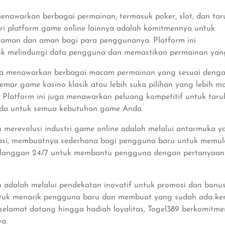
enawarkan berbagai permainan, termasuk poker, slot, dan ta
i platform game online lainnya adalah komitmennya untuk
man dan aman bagi para penggunanya. Platform ini
uk melindungi data pengguna dan memastikan permainan yang
uga menawarkan berbagai macam permainan yang sesuai deng
mar game kasino klasik atau lebih suka pilihan yang lebih m
. Platform ini juga menawarkan peluang kompetitif untuk tar
ada untuk semua kebutuhan game Anda.
 merevolusi industri game online adalah melalui antarmuka y
asi, membuatnya sederhana bagi pengguna baru untuk memula
pelanggan 24/7 untuk membantu pengguna dengan pertanyaan
adalah melalui pendekatan inovatif untuk promosi dan bonus
untuk menarik pengguna baru dan membuat yang sudah ada ke
selamat datang hingga hadiah loyalitas, Togel389 berkomitme
a.