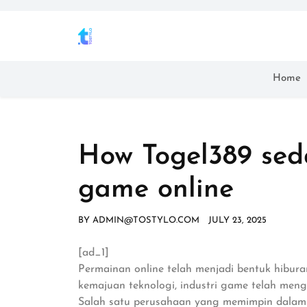
Skip
to
content
Home
How Togel389 seda
game online
BY
ADMIN@TOSTYLO.COM
JULY 23, 2025
[ad_1]
Permainan online telah menjadi bentuk hibura
kemajuan teknologi, industri game telah men
Salah satu perusahaan yang memimpin dalam m