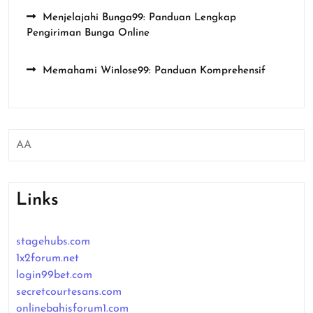
Menjelajahi Bunga99: Panduan Lengkap
Pengiriman Bunga Online
Memahami Winlose99: Panduan Komprehensif
AA
Links
stagehubs.com
1x2forum.net
login99bet.com
secretcourtesans.com
onlinebahisforum1.com