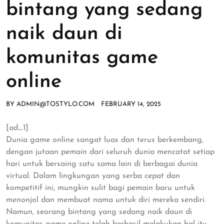
bintang yang sedang
naik daun di
komunitas game
online
BY
ADMIN@TOSTYLO.COM
FEBRUARY 14, 2025
[ad_1]
Dunia game online sangat luas dan terus berkembang,
dengan jutaan pemain dari seluruh dunia mencatat setiap
hari untuk bersaing satu sama lain di berbagai dunia
virtual. Dalam lingkungan yang serba cepat dan
kompetitif ini, mungkin sulit bagi pemain baru untuk
menonjol dan membuat nama untuk diri mereka sendiri.
Namun, seorang bintang yang sedang naik daun di
komunitas game online telah berhasil melakukan hal itu –