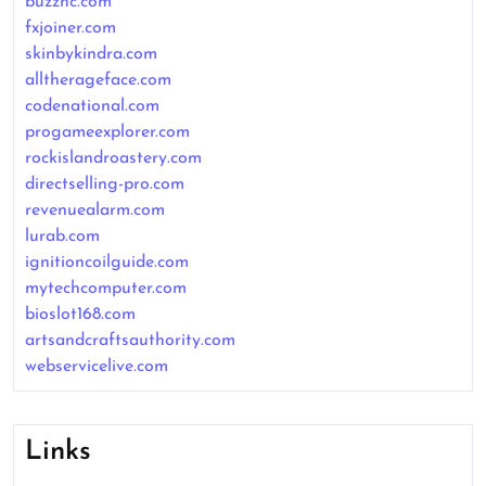
buzznc.com
fxjoiner.com
skinbykindra.com
alltherageface.com
codenational.com
progameexplorer.com
rockislandroastery.com
directselling-pro.com
revenuealarm.com
lurab.com
ignitioncoilguide.com
mytechcomputer.com
bioslot168.com
artsandcraftsauthority.com
webservicelive.com
Links