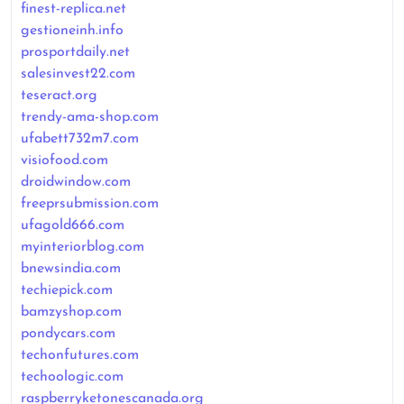
finest-replica.net
gestioneinh.info
prosportdaily.net
salesinvest22.com
teseract.org
trendy-ama-shop.com
ufabett732m7.com
visiofood.com
droidwindow.com
freeprsubmission.com
ufagold666.com
myinteriorblog.com
bnewsindia.com
techiepick.com
bamzyshop.com
pondycars.com
techonfutures.com
techoologic.com
raspberryketonescanada.org