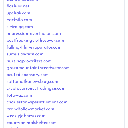
flash-es.net
upshak.com
backsilo.com
siviralqq.com
impressionresorthoian.com
bestfreakingclothesever.com
falling-film-evaporator.com
sumuslawfirm.com
nursingprowriters.com
greenmountainthreadwear.com
acutedispensary.com
sattamatkanewsblog.com
cryptocurrencytradingcn.com
totowaz.com
charlestonwipesettlement.com
brandfollowmarket.com
weeklyjobnews.com
countyanimalshelter.com