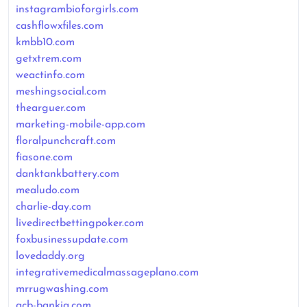
instagrambioforgirls.com
cashflowxfiles.com
kmbb10.com
getxtrem.com
weactinfo.com
meshingsocial.com
thearguer.com
marketing-mobile-app.com
floralpunchcraft.com
fiasone.com
danktankbattery.com
mealudo.com
charlie-day.com
livedirectbettingpoker.com
foxbusinessupdate.com
lovedaddy.org
integrativemedicalmassageplano.com
mrrugwashing.com
acb-bankia.com