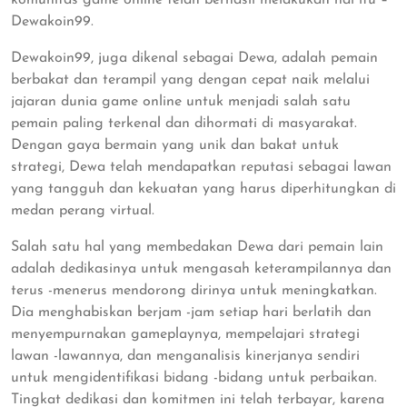
Dewakoin99.
Dewakoin99, juga dikenal sebagai Dewa, adalah pemain
berbakat dan terampil yang dengan cepat naik melalui
jajaran dunia game online untuk menjadi salah satu
pemain paling terkenal dan dihormati di masyarakat.
Dengan gaya bermain yang unik dan bakat untuk
strategi, Dewa telah mendapatkan reputasi sebagai lawan
yang tangguh dan kekuatan yang harus diperhitungkan di
medan perang virtual.
Salah satu hal yang membedakan Dewa dari pemain lain
adalah dedikasinya untuk mengasah keterampilannya dan
terus -menerus mendorong dirinya untuk meningkatkan.
Dia menghabiskan berjam -jam setiap hari berlatih dan
menyempurnakan gameplaynya, mempelajari strategi
lawan -lawannya, dan menganalisis kinerjanya sendiri
untuk mengidentifikasi bidang -bidang untuk perbaikan.
Tingkat dedikasi dan komitmen ini telah terbayar, karena