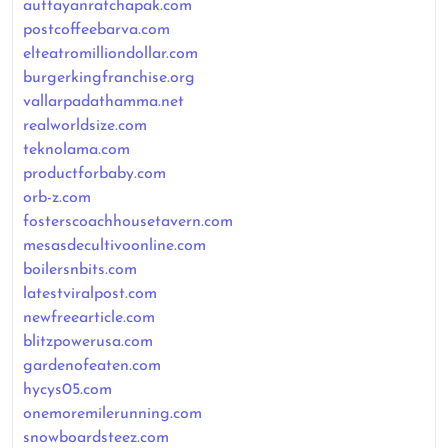
auttayanratchapak.com
postcoffeebarva.com
elteatromilliondollar.com
burgerkingfranchise.org
vallarpadathamma.net
realworldsize.com
teknolama.com
productforbaby.com
orb-z.com
fosterscoachhousetavern.com
mesasdecultivoonline.com
boilersnbits.com
latestviralpost.com
newfreearticle.com
blitzpowerusa.com
gardenofeaten.com
hycys05.com
onemoremilerunning.com
snowboardsteez.com