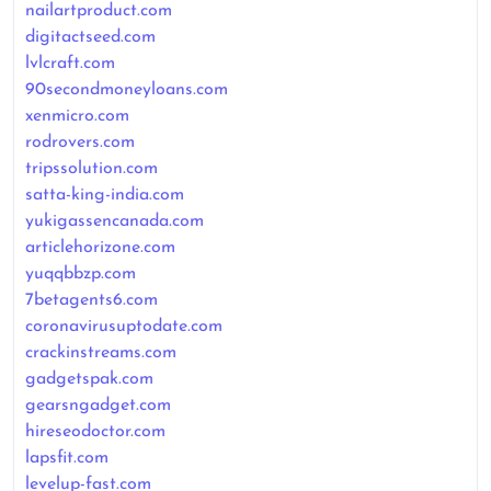
nailartproduct.com
digitactseed.com
lvlcraft.com
90secondmoneyloans.com
xenmicro.com
rodrovers.com
tripssolution.com
satta-king-india.com
yukigassencanada.com
articlehorizone.com
yuqqbbzp.com
7betagents6.com
coronavirusuptodate.com
crackinstreams.com
gadgetspak.com
gearsngadget.com
hireseodoctor.com
lapsfit.com
levelup-fast.com