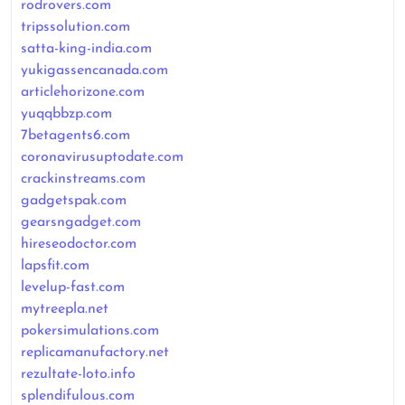
rodrovers.com
tripssolution.com
satta-king-india.com
yukigassencanada.com
articlehorizone.com
yuqqbbzp.com
7betagents6.com
coronavirusuptodate.com
crackinstreams.com
gadgetspak.com
gearsngadget.com
hireseodoctor.com
lapsfit.com
levelup-fast.com
mytreepla.net
pokersimulations.com
replicamanufactory.net
rezultate-loto.info
splendifulous.com