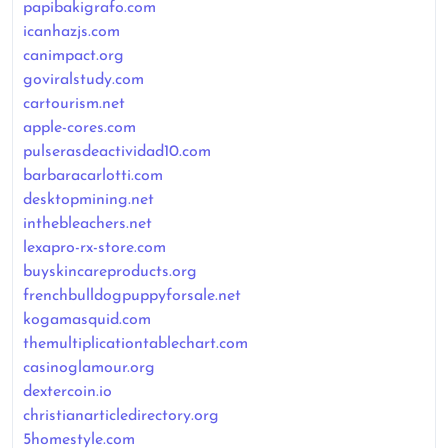
papibakigrafo.com
icanhazjs.com
canimpact.org
goviralstudy.com
cartourism.net
apple-cores.com
pulserasdeactividad10.com
barbaracarlotti.com
desktopmining.net
inthebleachers.net
lexapro-rx-store.com
buyskincareproducts.org
frenchbulldogpuppyforsale.net
kogamasquid.com
themultiplicationtablechart.com
casinoglamour.org
dextercoin.io
christianarticledirectory.org
5homestyle.com