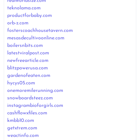
realworldsize.com
teknolama.com
productforbaby.com
orb-z.com
fosterscoachhousetavern.com
mesasdecultivoonline.com
boilersnbits.com
latestviralpost.com
newfreearticle.com
blitzpowerusa.com
gardenofeaten.com
hycys05.com
onemoremilerunning.com
snowboardsteez.com
instagrambioforgirls.com
cashflowxfiles.com
kmbb10.com
getxtrem.com
weactinfo.com