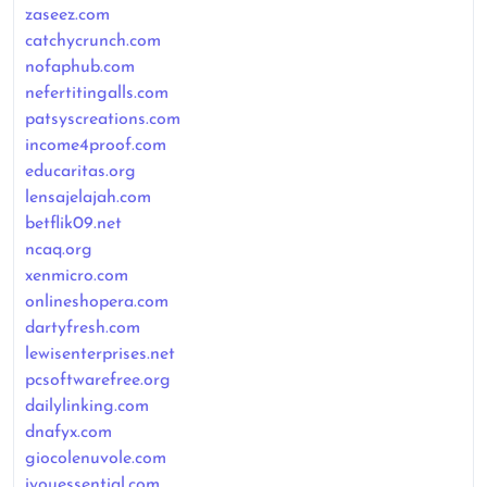
zaseez.com
catchycrunch.com
nofaphub.com
nefertitingalls.com
patsyscreations.com
income4proof.com
educaritas.org
lensajelajah.com
betflik09.net
ncaq.org
xenmicro.com
onlineshopera.com
dartyfresh.com
lewisenterprises.net
pcsoftwarefree.org
dailylinking.com
dnafyx.com
giocolenuvole.com
iyouessential.com