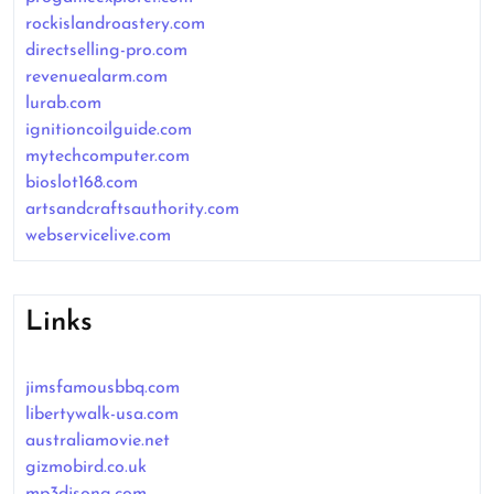
rockislandroastery.com
directselling-pro.com
revenuealarm.com
lurab.com
ignitioncoilguide.com
mytechcomputer.com
bioslot168.com
artsandcraftsauthority.com
webservicelive.com
Links
jimsfamousbbq.com
libertywalk-usa.com
australiamovie.net
gizmobird.co.uk
mp3djsong.com