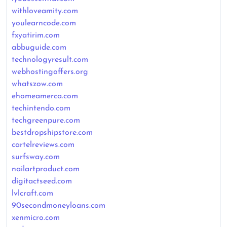
withloveamity.com
youlearncode.com
fxyatirim.com
abbuguide.com
technologyresult.com
webhostingoffers.org
whatszow.com
ehomeamerca.com
techintendo.com
techgreenpure.com
bestdropshipstore.com
cartelreviews.com
surfsway.com
nailartproduct.com
digitactseed.com
lvlcraft.com
90secondmoneyloans.com
xenmicro.com