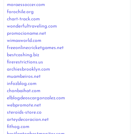
moraessoccer.com
forochile.org
chart-track.com
wonderfultraveling.com
promocioname.net
wimaxworld.com
freeonlinecricketgames.net
bestcashing.biz
firerestrictions.us
archiesbrooklyn.com
muambeiros.net
infozblog.com
chonbaihat.com
elblogdeoscargonzalez.com
webpromote.net
steroids-store.co
arteydecoracion.net
fithog.com
bestlaptopbestmonitor.com