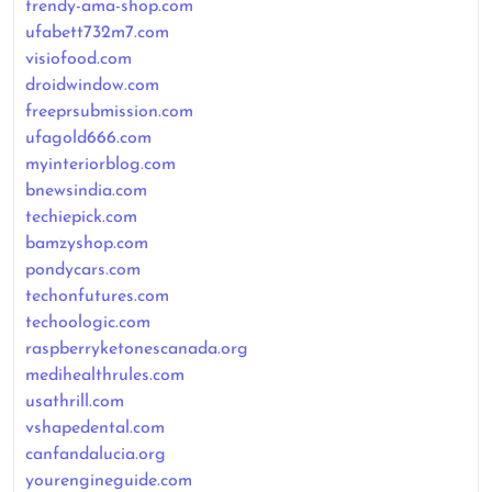
trendy-ama-shop.com
ufabett732m7.com
visiofood.com
droidwindow.com
freeprsubmission.com
ufagold666.com
myinteriorblog.com
bnewsindia.com
techiepick.com
bamzyshop.com
pondycars.com
techonfutures.com
techoologic.com
raspberryketonescanada.org
medihealthrules.com
usathrill.com
vshapedental.com
canfandalucia.org
yourengineguide.com