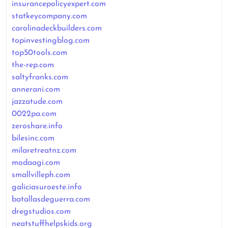
insurancepolicyexpert.com
statkeycompany.com
carolinadeckbuilders.com
topinvestingblog.com
top50tools.com
the-rep.com
saltyfranks.com
annerani.com
jazzatude.com
0022pa.com
zeroshare.info
bilesinc.com
milaretreatnz.com
modaagi.com
smallvilleph.com
galiciasuroeste.info
batallasdeguerra.com
dregstudios.com
neatstuffhelpskids.org