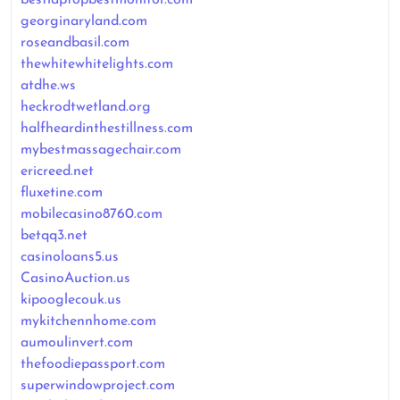
georginaryland.com
roseandbasil.com
thewhitewhitelights.com
atdhe.ws
heckrodtwetland.org
halfheardinthestillness.com
mybestmassagechair.com
ericreed.net
fluxetine.com
mobilecasino8760.com
betqq3.net
casinoloans5.us
CasinoAuction.us
kipooglecouk.us
mykitchennhome.com
aumoulinvert.com
thefoodiepassport.com
superwindowproject.com