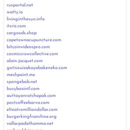
rusportal.net
watty.io
livinginthesun.info
itsriz.com
cargoods.shop
capetownacupuncture.com
bitcoinvideospro.com
cosmiccrowcollective.com
alain-jacquet.com
gotisouizakayabakeneko.com
meshpoint.me
spongebob.net
busyboxintl.com
auttayanratchapak.com
postcoffeebarva.com
elteatromilliondollar.com
burgerkingfranchise.org
vallarpadathamma.net