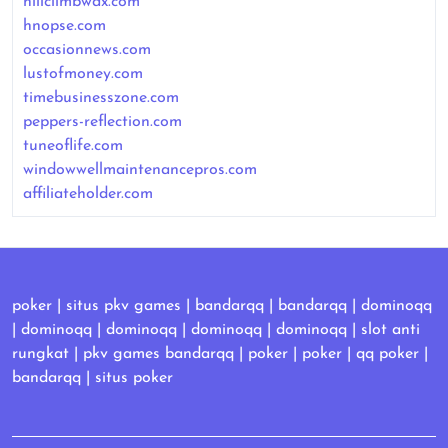
hillclimbwax.com
hnopse.com
occasionnews.com
lustofmoney.com
timebusinesszone.com
peppers-reflection.com
tuneoflife.com
windowwellmaintenancepros.com
affiliateholder.com
poker
|
situs pkv games
|
bandarqq
|
bandarqq
|
dominoqq
|
dominoqq
|
dominoqq
|
dominoqq
|
dominoqq
|
slot anti
rungkat
|
pkv games bandarqq
|
poker
|
poker
|
qq poker
|
bandarqq
|
situs poker