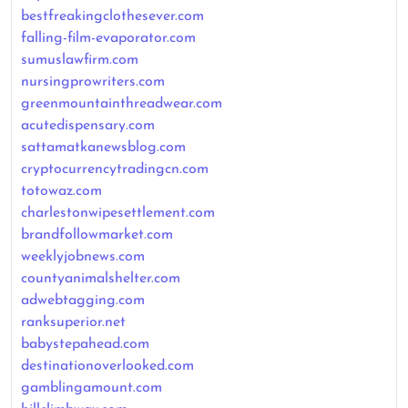
bestfreakingclothesever.com
falling-film-evaporator.com
sumuslawfirm.com
nursingprowriters.com
greenmountainthreadwear.com
acutedispensary.com
sattamatkanewsblog.com
cryptocurrencytradingcn.com
totowaz.com
charlestonwipesettlement.com
brandfollowmarket.com
weeklyjobnews.com
countyanimalshelter.com
adwebtagging.com
ranksuperior.net
babystepahead.com
destinationoverlooked.com
gamblingamount.com