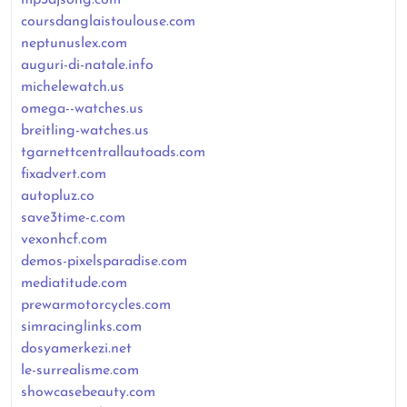
coursdanglaistoulouse.com
neptunuslex.com
auguri-di-natale.info
michelewatch.us
omega--watches.us
breitling-watches.us
tgarnettcentrallautoads.com
fixadvert.com
autopluz.co
save3time-c.com
vexonhcf.com
demos-pixelsparadise.com
mediatitude.com
prewarmotorcycles.com
simracinglinks.com
dosyamerkezi.net
le-surrealisme.com
showcasebeauty.com