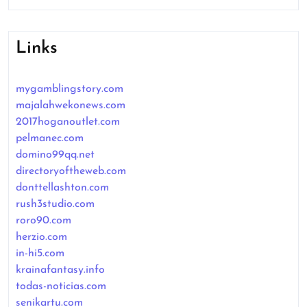
Links
mygamblingstory.com
majalahwekonews.com
2017hoganoutlet.com
pelmanec.com
domino99qq.net
directoryoftheweb.com
donttellashton.com
rush3studio.com
roro90.com
herzio.com
in-hi5.com
krainafantasy.info
todas-noticias.com
senikartu.com