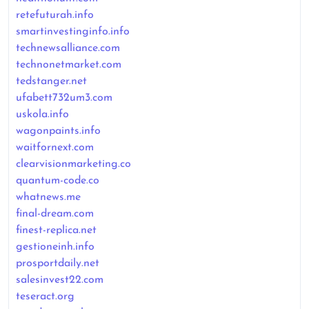
retefuturah.info
smartinvestinginfo.info
technewsalliance.com
technonetmarket.com
tedstanger.net
ufabett732um3.com
uskola.info
wagonpaints.info
waitfornext.com
clearvisionmarketing.co
quantum-code.co
whatnews.me
final-dream.com
finest-replica.net
gestioneinh.info
prosportdaily.net
salesinvest22.com
teseract.org