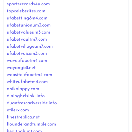
sportsrecords4u.com
topceleberites.com
ufabetting8m4.com
ufabetunionum3.com
ufabetvalueum3.com
ufabetvaultm7.com
ufabetvillageum7.com
ufabetvoicem3.com
waveufabetm4.com
wayang88.net
websiteufabetm4.com
whiteufabetm4.com
anikalappy.com
dininghelsinki.info
duanfrescariverside.info
etilerx.com
finestreplica.net
flounderandfumble.com
healthohunt.com