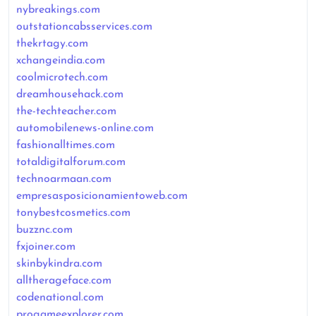
nybreakings.com
outstationcabsservices.com
thekrtagy.com
xchangeindia.com
coolmicrotech.com
dreamhousehack.com
the-techteacher.com
automobilenews-online.com
fashionalltimes.com
totaldigitalforum.com
technoarmaan.com
empresasposicionamientoweb.com
tonybestcosmetics.com
buzznc.com
fxjoiner.com
skinbykindra.com
alltherageface.com
codenational.com
progameexplorer.com