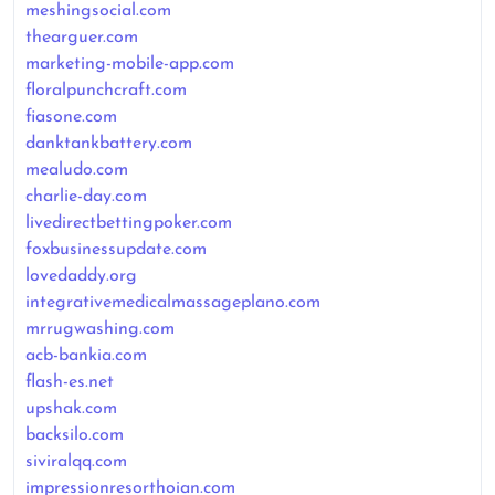
meshingsocial.com
thearguer.com
marketing-mobile-app.com
floralpunchcraft.com
fiasone.com
danktankbattery.com
mealudo.com
charlie-day.com
livedirectbettingpoker.com
foxbusinessupdate.com
lovedaddy.org
integrativemedicalmassageplano.com
mrrugwashing.com
acb-bankia.com
flash-es.net
upshak.com
backsilo.com
siviralqq.com
impressionresorthoian.com