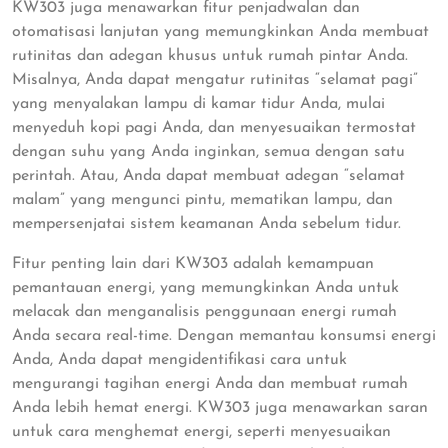
KW303 juga menawarkan fitur penjadwalan dan
otomatisasi lanjutan yang memungkinkan Anda membuat
rutinitas dan adegan khusus untuk rumah pintar Anda.
Misalnya, Anda dapat mengatur rutinitas “selamat pagi”
yang menyalakan lampu di kamar tidur Anda, mulai
menyeduh kopi pagi Anda, dan menyesuaikan termostat
dengan suhu yang Anda inginkan, semua dengan satu
perintah. Atau, Anda dapat membuat adegan “selamat
malam” yang mengunci pintu, mematikan lampu, dan
mempersenjatai sistem keamanan Anda sebelum tidur.
Fitur penting lain dari KW303 adalah kemampuan
pemantauan energi, yang memungkinkan Anda untuk
melacak dan menganalisis penggunaan energi rumah
Anda secara real-time. Dengan memantau konsumsi energi
Anda, Anda dapat mengidentifikasi cara untuk
mengurangi tagihan energi Anda dan membuat rumah
Anda lebih hemat energi. KW303 juga menawarkan saran
untuk cara menghemat energi, seperti menyesuaikan