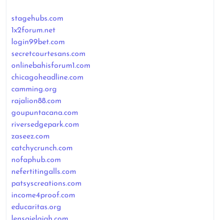
stagehubs.com
1x2forum.net
login99bet.com
secretcourtesans.com
onlinebahisforum1.com
chicagoheadline.com
camming.org
rajalion88.com
goupuntacana.com
riversedgepark.com
zaseez.com
catchycrunch.com
nofaphub.com
nefertitingalls.com
patsyscreations.com
income4proof.com
educaritas.org
lensajelajah.com