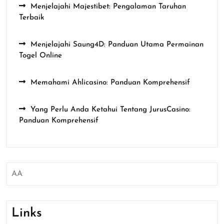
Menjelajahi Majestibet: Pengalaman Taruhan
Terbaik
Menjelajahi Saung4D: Panduan Utama Permainan
Togel Online
Memahami Ahlicasino: Panduan Komprehensif
Yang Perlu Anda Ketahui Tentang JurusCasino:
Panduan Komprehensif
AA
Links