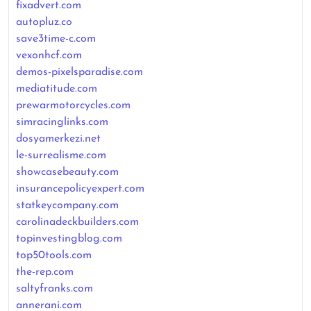
fixadvert.com
autopluz.co
save3time-c.com
vexonhcf.com
demos-pixelsparadise.com
mediatitude.com
prewarmotorcycles.com
simracinglinks.com
dosyamerkezi.net
le-surrealisme.com
showcasebeauty.com
insurancepolicyexpert.com
statkeycompany.com
carolinadeckbuilders.com
topinvestingblog.com
top50tools.com
the-rep.com
saltyfranks.com
annerani.com