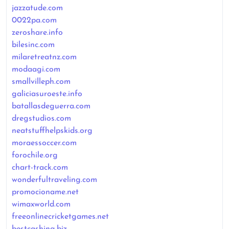
jazzatude.com
0022pa.com
zeroshare.info
bilesinc.com
milaretreatnz.com
modaagi.com
smallvilleph.com
galiciasuroeste.info
batallasdeguerra.com
dregstudios.com
neatstuffhelpskids.org
moraessoccer.com
forochile.org
chart-track.com
wonderfultraveling.com
promocioname.net
wimaxworld.com
freeonlinecricketgames.net
bestcashing.biz