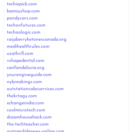
techiepick.com
bamzyshop.com
pondycars.com
techonfutures.com
techoologic.com
raspberryketonescanada.org
medihealthrules.com
usathrill.com
vshapedental.com
canfandalucia.org
yourengineguide.com
nybreakings.com
outstationcabsservices.com
thekrtagy.com
xchangeindia.com
coolmicrotech.com
dreamhousehack.com
the-techteacher.com
automobilenews-online.com