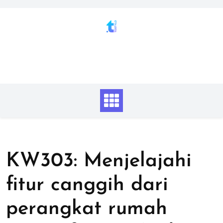
Skip
to
content
KW303: Menjelajahi
fitur canggih dari
perangkat rumah