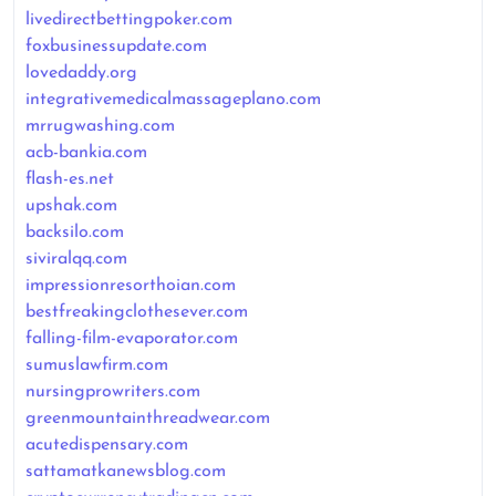
livedirectbettingpoker.com
foxbusinessupdate.com
lovedaddy.org
integrativemedicalmassageplano.com
mrrugwashing.com
acb-bankia.com
flash-es.net
upshak.com
backsilo.com
siviralqq.com
impressionresorthoian.com
bestfreakingclothesever.com
falling-film-evaporator.com
sumuslawfirm.com
nursingprowriters.com
greenmountainthreadwear.com
acutedispensary.com
sattamatkanewsblog.com