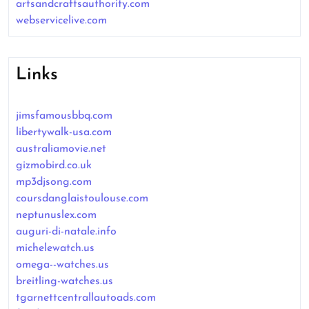
artsandcraftsauthority.com
webservicelive.com
Links
jimsfamousbbq.com
libertywalk-usa.com
australiamovie.net
gizmobird.co.uk
mp3djsong.com
coursdanglaistoulouse.com
neptunuslex.com
auguri-di-natale.info
michelewatch.us
omega--watches.us
breitling-watches.us
tgarnettcentrallautoads.com