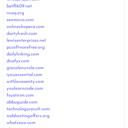
betflik09.net
ncaq.org
xenmicro.com
onlineshopera.com
dartyfresh.com
lewisenterprises.net
pcsoftwarefree.org
dailylinking.com
dnafyx.com
giocolenuvole.com
iyouessential.com
withloveamity.com
youlearncode.com
fxyatirim.com
abbuguide.com
technologyresult.com
webhostingoffers.org
whatszow.com