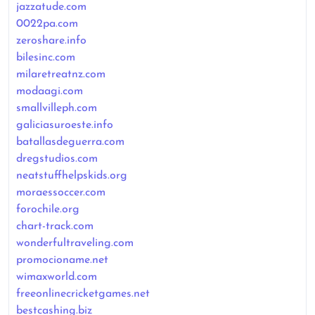
jazzatude.com
0022pa.com
zeroshare.info
bilesinc.com
milaretreatnz.com
modaagi.com
smallvilleph.com
galiciasuroeste.info
batallasdeguerra.com
dregstudios.com
neatstuffhelpskids.org
moraessoccer.com
forochile.org
chart-track.com
wonderfultraveling.com
promocioname.net
wimaxworld.com
freeonlinecricketgames.net
bestcashing.biz