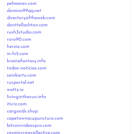
pelmanec.com
domino99qq.net
directoryoftheweb.com
donttellashton.com
rush3studio.com
roro90.com
herzio.com
in-hi5.com
krainafantasy.info
todas-noticias.com
senikartu.com
rusportal.net
watty.io
livinginthesun.info
itsriz.com
cargoods.shop
capetownacupuncture.com
bitcoinvideospro.com
cosmiccrowcollective.com