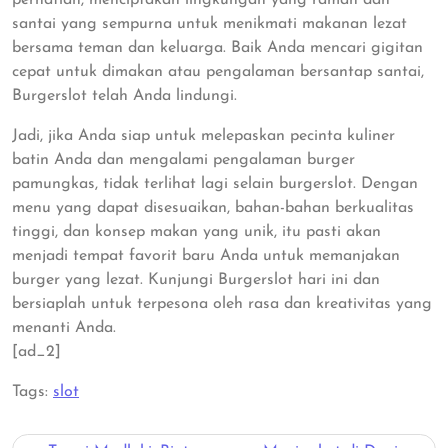
santai yang sempurna untuk menikmati makanan lezat
bersama teman dan keluarga. Baik Anda mencari gigitan
cepat untuk dimakan atau pengalaman bersantap santai,
Burgerslot telah Anda lindungi.
Jadi, jika Anda siap untuk melepaskan pecinta kuliner
batin Anda dan mengalami pengalaman burger
pamungkas, tidak terlihat lagi selain burgerslot. Dengan
menu yang dapat disesuaikan, bahan-bahan berkualitas
tinggi, dan konsep makan yang unik, itu pasti akan
menjadi tempat favorit baru Anda untuk memanjakan
burger yang lezat. Kunjungi Burgerslot hari ini dan
bersiaplah untuk terpesona oleh rasa dan kreativitas yang
menanti Anda.
[ad_2]
Tags:
slot
Post