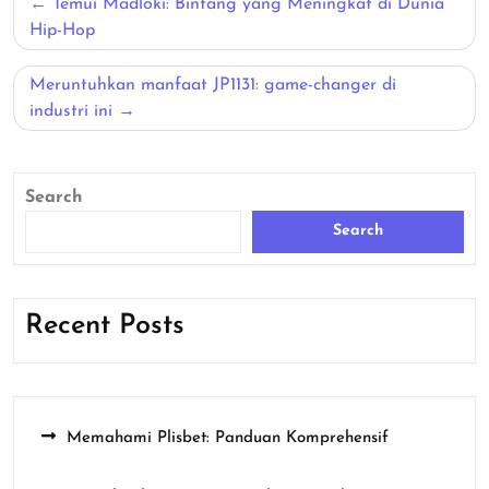
Temui Madloki: Bintang yang Meningkat di Dunia
navigation
Hip-Hop
Meruntuhkan manfaat JP1131: game-changer di
industri ini
Search
Search
Recent Posts
Memahami Plisbet: Panduan Komprehensif