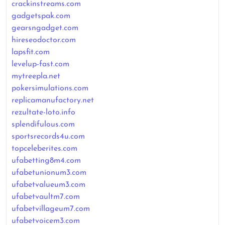
crackinstreams.com
gadgetspak.com
gearsngadget.com
hireseodoctor.com
lapsfit.com
levelup-fast.com
mytreepla.net
pokersimulations.com
replicamanufactory.net
rezultate-loto.info
splendifulous.com
sportsrecords4u.com
topceleberites.com
ufabetting8m4.com
ufabetunionum3.com
ufabetvalueum3.com
ufabetvaultm7.com
ufabetvillageum7.com
ufabetvoicem3.com