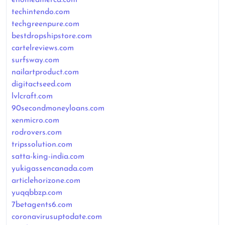
techintendo.com
techgreenpure.com
bestdropshipstore.com
cartelreviews.com
surfsway.com
nailartproduct.com
digitactseed.com
lvlcraft.com
90secondmoneyloans.com
xenmicro.com
rodrovers.com
tripssolution.com
satta-king-india.com
yukigassencanada.com
articlehorizone.com
yuqqbbzp.com
7betagents6.com
coronavirusuptodate.com