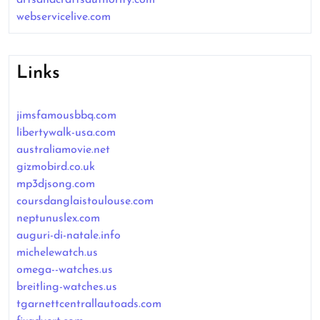
webservicelive.com
Links
jimsfamousbbq.com
libertywalk-usa.com
australiamovie.net
gizmobird.co.uk
mp3djsong.com
coursdanglaistoulouse.com
neptunuslex.com
auguri-di-natale.info
michelewatch.us
omega--watches.us
breitling-watches.us
tgarnettcentrallautoads.com