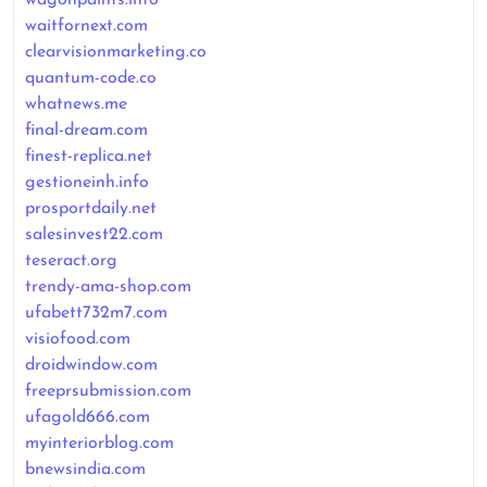
waitfornext.com
clearvisionmarketing.co
quantum-code.co
whatnews.me
final-dream.com
finest-replica.net
gestioneinh.info
prosportdaily.net
salesinvest22.com
teseract.org
trendy-ama-shop.com
ufabett732m7.com
visiofood.com
droidwindow.com
freeprsubmission.com
ufagold666.com
myinteriorblog.com
bnewsindia.com