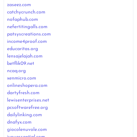
zaseez.com
catchycrunch.com
nofaphub.com
nefertitingalls.com
patsyscreations.com
income4proof.com
educaritas.org
lensajelajah.com
betflik09.net
ncaq.org
xenmicro.com
onlineshopera.com
dartyfresh.com
lewisenterprises.net
pcsoftwarefree.org
dailylinking.com
dnafyx.com
giocolenuvole.com
iyouessential.com