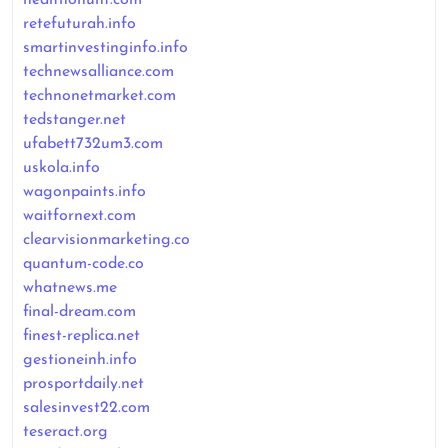
retefuturah.info
smartinvestinginfo.info
technewsalliance.com
technonetmarket.com
tedstanger.net
ufabett732um3.com
uskola.info
wagonpaints.info
waitfornext.com
clearvisionmarketing.co
quantum-code.co
whatnews.me
final-dream.com
finest-replica.net
gestioneinh.info
prosportdaily.net
salesinvest22.com
teseract.org