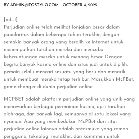
BY
ADMIN@TOSTYLO.COM
OCTOBER 4, 2025
[ad_1]
Perjudian online telah melihat lonjakan besar dalam
popularitas dalam beberapa tahun terakhir, dengan
semakin banyak orang yang beralih ke internet untuk
menempatkan taruhan mereka dan mencoba
keberuntungan mereka untuk menang besar. Dengan
begitu banyak kasino online dan situs judi untuk dipilih,
pemain selalu mencari sesuatu yang baru dan menarik
untuk membuat mereka tetap terhibur. Masukkan McPBet,
game-changer di dunia perjudian online.
MCPBET adalah platform perjudian online yang unik yang
menawarkan berbagai permainan kasino, opsi taruhan
olahraga, dan banyak lagi, semuanya di satu lokasi yang
nyaman. Apa yang membedakan McPBet dari situs
perjudian online lainnya adalah antarmuka yang ramah
pengguna, teknologi mutakhir, dan komitmen untuk