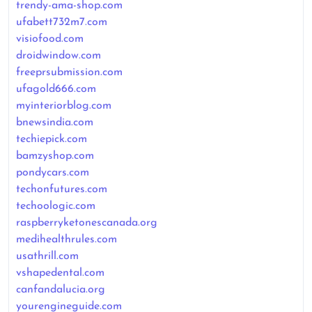
trendy-ama-shop.com
ufabett732m7.com
visiofood.com
droidwindow.com
freeprsubmission.com
ufagold666.com
myinteriorblog.com
bnewsindia.com
techiepick.com
bamzyshop.com
pondycars.com
techonfutures.com
techoologic.com
raspberryketonescanada.org
medihealthrules.com
usathrill.com
vshapedental.com
canfandalucia.org
yourengineguide.com