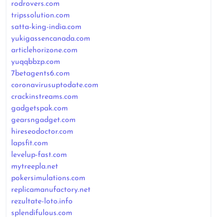
rodrovers.com
tripssolution.com
satta-king-india.com
yukigassencanada.com
articlehorizone.com
yuqqbbzp.com
7betagents6.com
coronavirusuptodate.com
crackinstreams.com
gadgetspak.com
gearsngadget.com
hireseodoctor.com
lapsfit.com
levelup-fast.com
mytreepla.net
pokersimulations.com
replicamanufactory.net
rezultate-loto.info
splendifulous.com