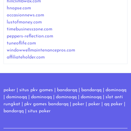
hillclimbwax.com
hnopse.com
occasionnews.com
lustofmoney.com
timebusinesszone.com
peppers-reflection.com
tuneoflife.com
windowwellmaintenancepros.com
affiliateholder.com
poker
|
situs pkv games
|
bandarqq
|
bandarqq
|
dominoqq
|
dominoqq
|
dominoqq
|
dominoqq
|
dominoqq
|
slot anti
rungkat
|
pkv games bandarqq
|
poker
|
poker
|
qq poker
|
bandarqq
|
situs poker