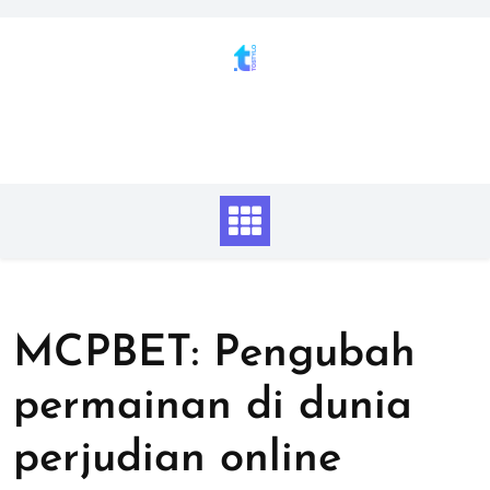
Skip
to
content
MCPBET: Pengubah
permainan di dunia
perjudian online