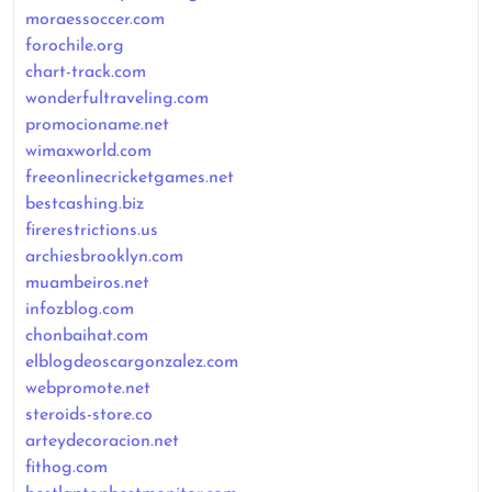
moraessoccer.com
forochile.org
chart-track.com
wonderfultraveling.com
promocioname.net
wimaxworld.com
freeonlinecricketgames.net
bestcashing.biz
firerestrictions.us
archiesbrooklyn.com
muambeiros.net
infozblog.com
chonbaihat.com
elblogdeoscargonzalez.com
webpromote.net
steroids-store.co
arteydecoracion.net
fithog.com