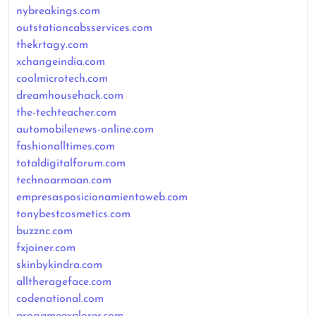
nybreakings.com
outstationcabsservices.com
thekrtagy.com
xchangeindia.com
coolmicrotech.com
dreamhousehack.com
the-techteacher.com
automobilenews-online.com
fashionalltimes.com
totaldigitalforum.com
technoarmaan.com
empresasposicionamientoweb.com
tonybestcosmetics.com
buzznc.com
fxjoiner.com
skinbykindra.com
alltherageface.com
codenational.com
progameexplorer.com