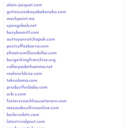
alain-jacquet.com
gotisouizakayabakeneko.com
meshpoint.me
spongebob.net
busyboxintl.com
auttayanratchapak.com
postcoffeebarva.com
elteatromilliondollar.com
burgerkingfranchise.org
vallarpadathamma.net
realworldsize.com
teknolama.com
productforbaby.com
orb-z.com
fosterscoachhousetavern.com
mesasdecultivoonline.com
boilersnbits.com
latestviralpost.com