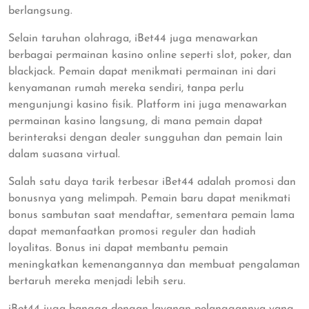
berlangsung.
Selain taruhan olahraga, iBet44 juga menawarkan
berbagai permainan kasino online seperti slot, poker, dan
blackjack. Pemain dapat menikmati permainan ini dari
kenyamanan rumah mereka sendiri, tanpa perlu
mengunjungi kasino fisik. Platform ini juga menawarkan
permainan kasino langsung, di mana pemain dapat
berinteraksi dengan dealer sungguhan dan pemain lain
dalam suasana virtual.
Salah satu daya tarik terbesar iBet44 adalah promosi dan
bonusnya yang melimpah. Pemain baru dapat menikmati
bonus sambutan saat mendaftar, sementara pemain lama
dapat memanfaatkan promosi reguler dan hadiah
loyalitas. Bonus ini dapat membantu pemain
meningkatkan kemenangannya dan membuat pengalaman
bertaruh mereka menjadi lebih seru.
iBet44 juga bangga dengan layanan pelanggannya yang