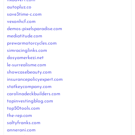
autopluz.co
save3time-c.com
vexonhcf.com
demos-pixelsparadise.com
mediatitude.com
prewarmotorcycles.com
simracinglinks.com
dosyamerkezi.net
le-surrealisme.com
showcasebeauty.com
insurancepolicyexpert.com
statkeycompany.com
carolinadeckbuilders.com
topinvestingblog.com
top50tools.com
the-rep.com
saltyfranks.com
annerani.com