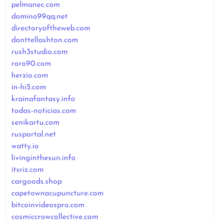
pelmanec.com
domino99qq.net
directoryoftheweb.com
donttellashton.com
rush3studio.com
roro90.com
herzio.com
in-hi5.com
krainafantasy.info
todas-noticias.com
senikartu.com
rusportal.net
watty.io
livinginthesun.info
itsriz.com
cargoods.shop
capetownacupuncture.com
bitcoinvideospro.com
cosmiccrowcollective.com