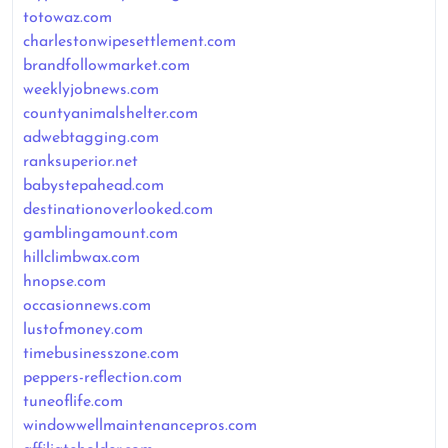
totowaz.com
charlestonwipesettlement.com
brandfollowmarket.com
weeklyjobnews.com
countyanimalshelter.com
adwebtagging.com
ranksuperior.net
babystepahead.com
destinationoverlooked.com
gamblingamount.com
hillclimbwax.com
hnopse.com
occasionnews.com
lustofmoney.com
timebusinesszone.com
peppers-reflection.com
tuneoflife.com
windowwellmaintenancepros.com