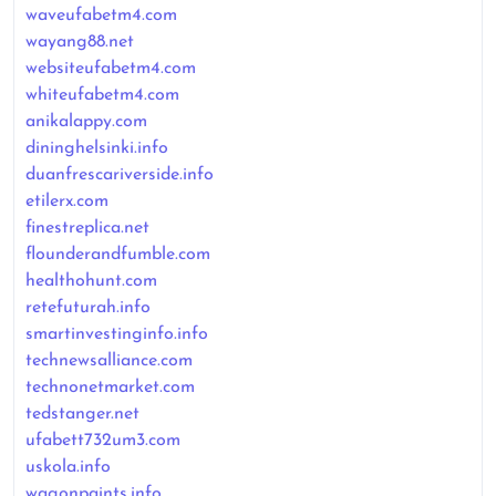
waveufabetm4.com
wayang88.net
websiteufabetm4.com
whiteufabetm4.com
anikalappy.com
dininghelsinki.info
duanfrescariverside.info
etilerx.com
finestreplica.net
flounderandfumble.com
healthohunt.com
retefuturah.info
smartinvestinginfo.info
technewsalliance.com
technonetmarket.com
tedstanger.net
ufabett732um3.com
uskola.info
wagonpaints.info