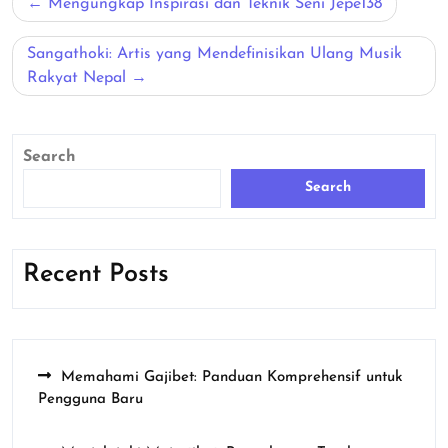
Mengungkap Inspirasi dan Teknik Seni Jepe138
navigation
Sangathoki: Artis yang Mendefinisikan Ulang Musik
Rakyat Nepal
Search
Search
Recent Posts
Memahami Gajibet: Panduan Komprehensif untuk
Pengguna Baru