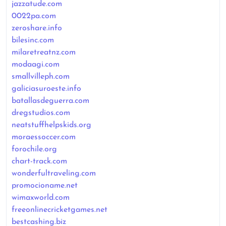
jazzatude.com
0022pa.com
zeroshare.info
bilesinc.com
milaretreatnz.com
modaagi.com
smallvilleph.com
galiciasuroeste.info
batallasdeguerra.com
dregstudios.com
neatstuffhelpskids.org
moraessoccer.com
forochile.org
chart-track.com
wonderfultraveling.com
promocioname.net
wimaxworld.com
freeonlinecricketgames.net
bestcashing.biz