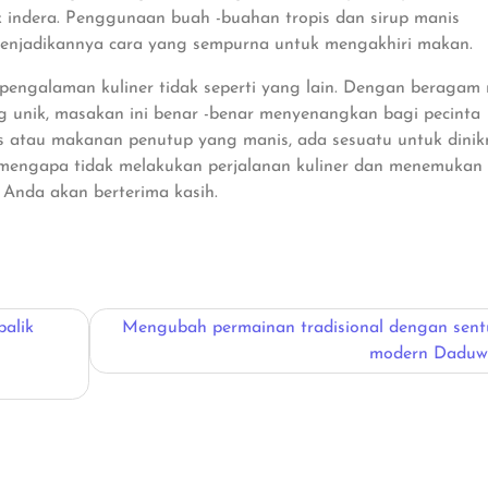
 indera. Penggunaan buah -buahan tropis dan sirup manis
enjadikannya cara yang sempurna untuk mengakhiri makan.
pengalaman kuliner tidak seperti yang lain. Dengan beragam 
 unik, masakan ini benar -benar menyenangkan bagi pecinta
atau makanan penutup yang manis, ada sesuatu untuk dinik
 mengapa tidak melakukan perjalanan kuliner dan menemukan
 Anda akan berterima kasih.
balik
Mengubah permainan tradisional dengan sen
modern Daduw