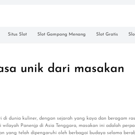
Situs Slot
Slot Gampang Menang
Slot Gratis
Slo
sa unik dari masakan
di dunia kuliner, dengan sejarah yang kaya dan beragam ra
 wilayah Panenjp di Asia Tenggara, masakan ini adalah perp
 yang telah dipengaruhi oleh berbagai budaya selama berab