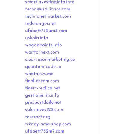
smartinvestinginfo.info
technewsalliance.com
technonetmarket.com
tedstanger.net
ufabett732um3.com
uskola.info
wagonpaints.info
waitfornext.com
clearvisionmarketing.co
quantum-code.co
whatnews.me
final-dream.com
finest-replica.net
gestioneinh.info
prosportdaily.net
salesinvest22.com
teseract.org
trendy-ama-shop.com
ufabett732m7.com