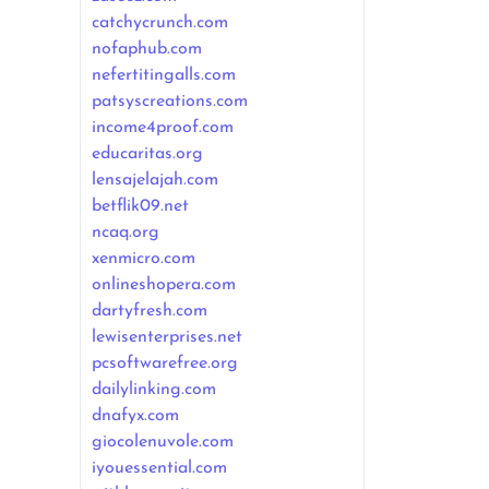
catchycrunch.com
nofaphub.com
nefertitingalls.com
patsyscreations.com
income4proof.com
educaritas.org
lensajelajah.com
betflik09.net
ncaq.org
xenmicro.com
onlineshopera.com
dartyfresh.com
lewisenterprises.net
pcsoftwarefree.org
dailylinking.com
dnafyx.com
giocolenuvole.com
iyouessential.com