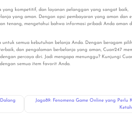
a yang kompetitif, dan layanan pelanggan yang sangat baik,
anja yang aman. Dengan opsi pembayaran yang aman dan en
gan tenang, mengetahui bahwa informasi pribadi Anda aman 
 untuk semua kebutuhan belanja Anda. Dengan beragam pili
 terbaik, dan pengalaman berbelanja yang aman, Cuan247 memi
 dengan percaya diri. Jadi mengapa menunggu? Kunjungi Cua
 dengan semua item favorit Anda.
 Dalang
Jago89: Fenomena Game Online yang Perlu
Ketah