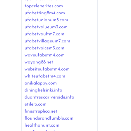
topceleberites.com
ufabetting8m4.com
ufabetunionum3.com
ufabetvalueum3.com
ufabetvaultm7.com
ufabetvillageum7.com
ufabetvoicem3.com
waveufabetm4.com
wayang88.net
websiteufabetm4.com
whiteufabetm4.com
anikalappy.com
dininghelsinki.info
duanfrescariverside.info
etilerx.com
finestreplica.net
flounderandfumble.com
healthohunt.com