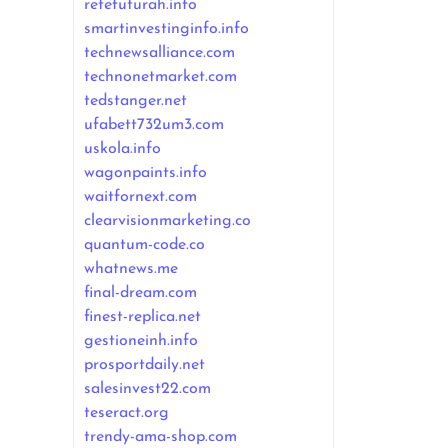
retefuturah.info
smartinvestinginfo.info
technewsalliance.com
technonetmarket.com
tedstanger.net
ufabett732um3.com
uskola.info
wagonpaints.info
waitfornext.com
clearvisionmarketing.co
quantum-code.co
whatnews.me
final-dream.com
finest-replica.net
gestioneinh.info
prosportdaily.net
salesinvest22.com
teseract.org
trendy-ama-shop.com