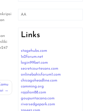
kripsi
AA
dan
Links
han
liki
n247
stagehubs.com
1x2forum.net
login99bet.com
secretcourtesans.com
onlinebahisforum1.com
chicagoheadline.com
 Kamu
camming.org
ui
rajalion88.com
goupuntacana.com
riversedgepark.com
zaseez.com