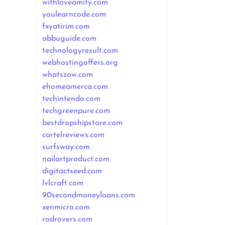
withloveamity.com
youlearncode.com
fxyatirim.com
abbuguide.com
technologyresult.com
webhostingoffers.org
whatszow.com
ehomeamerca.com
techintendo.com
techgreenpure.com
bestdropshipstore.com
cartelreviews.com
surfsway.com
nailartproduct.com
digitactseed.com
lvlcraft.com
90secondmoneyloans.com
xenmicro.com
rodrovers.com