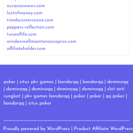
occasionnews.com
lustofmoney.com
timebusinesszone.com
peppers-reflection.com
tuneoflife.com
windowwellmaintenancepros.com
affiliateholder.com
poker
|
situs pkv games
|
bandarqq
|
bandarqq
|
dominoqq
|
dominoqq
|
dominoqq
|
dominoqq
|
dominoqq
|
slot anti
rungkat
|
pkv games bandarqq
|
poker
|
poker
|
qq poker
|
bandarqq
|
situs poker
Proudly powered by WordPress
|
Product Affiliate WordPress