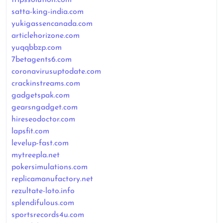
satta-king-india.com
yukigassencanada.com
articlehorizone.com
yuqqbbzp.com
7betagents6.com
coronavirusuptodate.com
crackinstreams.com
gadgetspak.com
gearsngadget.com
hireseodoctor.com
lapsfit.com
levelup-fast.com
mytreepla.net
pokersimulations.com
replicamanufactory.net
rezultate-loto.info
splendifulous.com
sportsrecords4u.com