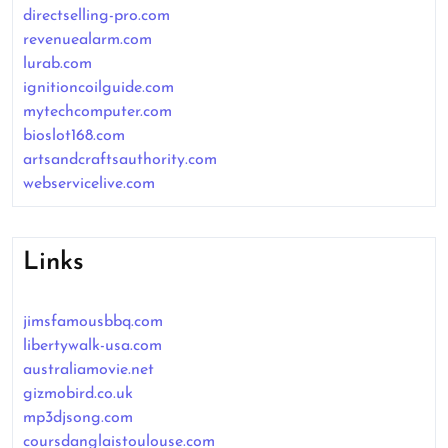
directselling-pro.com
revenuealarm.com
lurab.com
ignitioncoilguide.com
mytechcomputer.com
bioslot168.com
artsandcraftsauthority.com
webservicelive.com
Links
jimsfamousbbq.com
libertywalk-usa.com
australiamovie.net
gizmobird.co.uk
mp3djsong.com
coursdanglaistoulouse.com