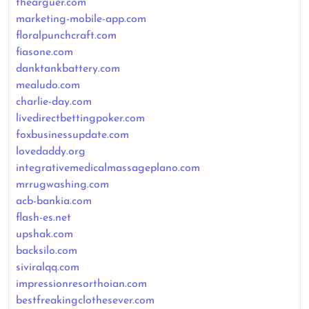
thearguer.com
marketing-mobile-app.com
floralpunchcraft.com
fiasone.com
danktankbattery.com
mealudo.com
charlie-day.com
livedirectbettingpoker.com
foxbusinessupdate.com
lovedaddy.org
integrativemedicalmassageplano.com
mrrugwashing.com
acb-bankia.com
flash-es.net
upshak.com
backsilo.com
siviralqq.com
impressionresorthoian.com
bestfreakingclothesever.com