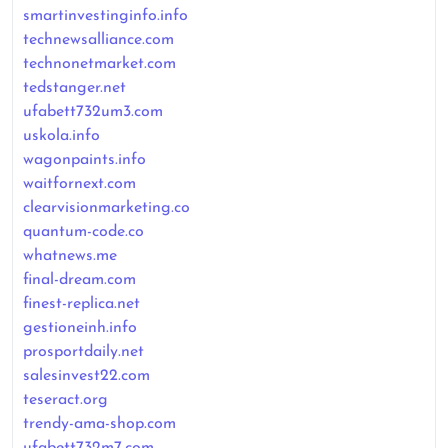
smartinvestinginfo.info
technewsalliance.com
technonetmarket.com
tedstanger.net
ufabett732um3.com
uskola.info
wagonpaints.info
waitfornext.com
clearvisionmarketing.co
quantum-code.co
whatnews.me
final-dream.com
finest-replica.net
gestioneinh.info
prosportdaily.net
salesinvest22.com
teseract.org
trendy-ama-shop.com
ufabett732m7.com