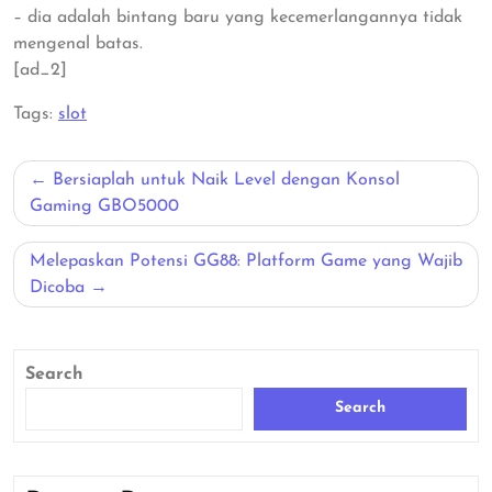
– dia adalah bintang baru yang kecemerlangannya tidak
mengenal batas.
[ad_2]
Tags:
slot
Post
Bersiaplah untuk Naik Level dengan Konsol
navigation
Gaming GBO5000
Melepaskan Potensi GG88: Platform Game yang Wajib
Dicoba
Search
Search