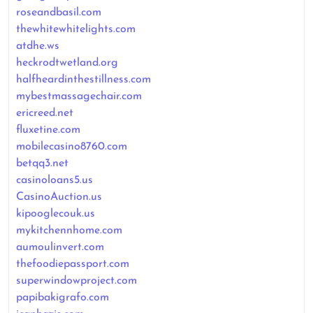
roseandbasil.com
thewhitewhitelights.com
atdhe.ws
heckrodtwetland.org
halfheardinthestillness.com
mybestmassagechair.com
ericreed.net
fluxetine.com
mobilecasino8760.com
betqq3.net
casinoloans5.us
CasinoAuction.us
kipooglecouk.us
mykitchennhome.com
aumoulinvert.com
thefoodiepassport.com
superwindowproject.com
papibakigrafo.com