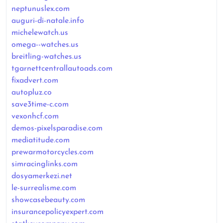
neptunuslex.com
auguri-di-natale.info
michelewatch.us
omega--watches.us
breitling-watches.us
tgarnettcentrallautoads.com
fixadvert.com
autopluz.co
save3time-c.com
vexonhcf.com
demos-pixelsparadise.com
mediatitude.com
prewarmotorcycles.com
simracinglinks.com
dosyamerkezi.net
le-surrealisme.com
showcasebeauty.com
insurancepolicyexpert.com