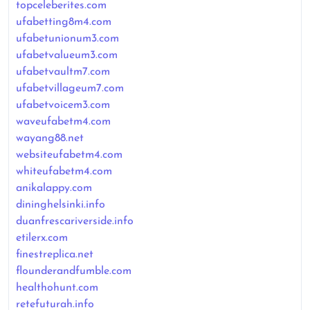
topceleberites.com
ufabetting8m4.com
ufabetunionum3.com
ufabetvalueum3.com
ufabetvaultm7.com
ufabetvillageum7.com
ufabetvoicem3.com
waveufabetm4.com
wayang88.net
websiteufabetm4.com
whiteufabetm4.com
anikalappy.com
dininghelsinki.info
duanfrescariverside.info
etilerx.com
finestreplica.net
flounderandfumble.com
healthohunt.com
retefuturah.info