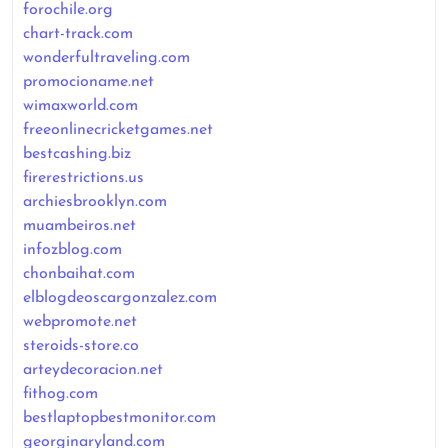
forochile.org
chart-track.com
wonderfultraveling.com
promocioname.net
wimaxworld.com
freeonlinecricketgames.net
bestcashing.biz
firerestrictions.us
archiesbrooklyn.com
muambeiros.net
infozblog.com
chonbaihat.com
elblogdeoscargonzalez.com
webpromote.net
steroids-store.co
arteydecoracion.net
fithog.com
bestlaptopbestmonitor.com
georginaryland.com