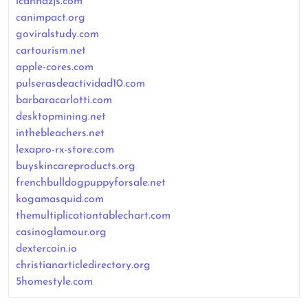
icanhazjs.com
canimpact.org
goviralstudy.com
cartourism.net
apple-cores.com
pulserasdeactividad10.com
barbaracarlotti.com
desktopmining.net
inthebleachers.net
lexapro-rx-store.com
buyskincareproducts.org
frenchbulldogpuppyforsale.net
kogamasquid.com
themultiplicationtablechart.com
casinoglamour.org
dextercoin.io
christianarticledirectory.org
5homestyle.com