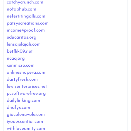
catchycrunch.com
nofaphub.com
nefertitingalls.com
patsyscreations.com
income4proof.com
educaritas.org
lensajelajah.com
betflik09.net
ncaq.org
xenmicro.com
onlineshopera.com
dartyfresh.com
lewisenterprises.net
pcsoftwarefree.org
dailylinking.com
dnafyx.com
giocolenuvole.com
iyouessential.com
withloveamity.com