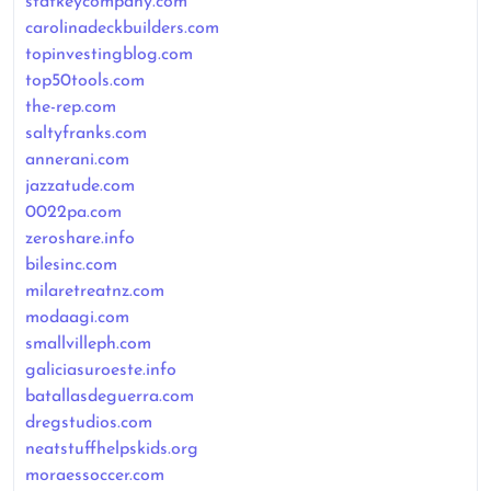
statkeycompany.com
carolinadeckbuilders.com
topinvestingblog.com
top50tools.com
the-rep.com
saltyfranks.com
annerani.com
jazzatude.com
0022pa.com
zeroshare.info
bilesinc.com
milaretreatnz.com
modaagi.com
smallvilleph.com
galiciasuroeste.info
batallasdeguerra.com
dregstudios.com
neatstuffhelpskids.org
moraessoccer.com