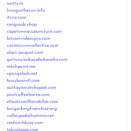
watty.io
livinginthesun.info
itsriz.com
cargoods.shop
capetownacupuncture.com
bitcoinvideospro.com
cosmiccrowcollective.com
alain-jacquet.com
gotisouizakayabakeneko.com
meshpoint.me
spongebob.net
busyboxintl.com
auttayanratchapak.com
postcoffeebarva.com
elteatromilliondollar.com
burgerkingfranchise.org
vallarpadathamma.net
realworldsize.com
teknolama.com