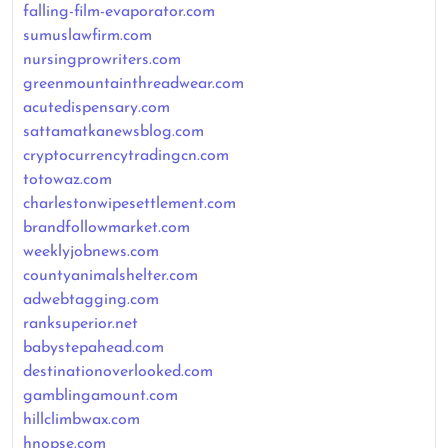
falling-film-evaporator.com
sumuslawfirm.com
nursingprowriters.com
greenmountainthreadwear.com
acutedispensary.com
sattamatkanewsblog.com
cryptocurrencytradingcn.com
totowaz.com
charlestonwipesettlement.com
brandfollowmarket.com
weeklyjobnews.com
countyanimalshelter.com
adwebtagging.com
ranksuperior.net
babystepahead.com
destinationoverlooked.com
gamblingamount.com
hillclimbwax.com
hnopse.com