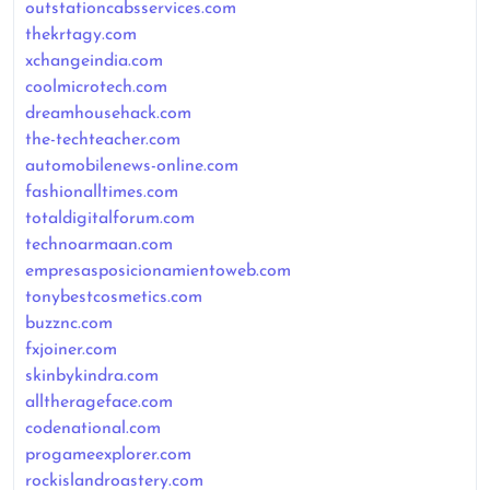
outstationcabsservices.com
thekrtagy.com
xchangeindia.com
coolmicrotech.com
dreamhousehack.com
the-techteacher.com
automobilenews-online.com
fashionalltimes.com
totaldigitalforum.com
technoarmaan.com
empresasposicionamientoweb.com
tonybestcosmetics.com
buzznc.com
fxjoiner.com
skinbykindra.com
alltherageface.com
codenational.com
progameexplorer.com
rockislandroastery.com