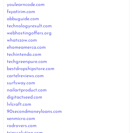
youlearncode.com
fxyatirim.com
abbuguide.com
technologyresult.com
webhostingoffers.org
whatszow.com
ehomeamerca.com
techintendo.com
techgreenpure.com
bestdropshipstore.com
cartelreviews.com
surfsway.com
nailartproduct.com
digitactseed.com
lvlcraft.com
90secondmoneyloans.com
xenmicro.com
rodrovers.com
tripssolution.com