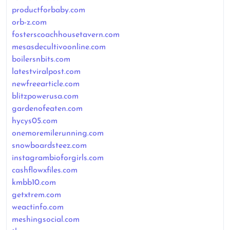
productforbaby.com
orb-z.com
fosterscoachhousetavern.com
mesasdecultivoonline.com
boilersnbits.com
latestviralpost.com
newfreearticle.com
blitzpowerusa.com
gardenofeaten.com
hycys05.com
onemoremilerunning.com
snowboardsteez.com
instagrambioforgirls.com
cashflowxfiles.com
kmbb10.com
getxtrem.com
weactinfo.com
meshingsocial.com