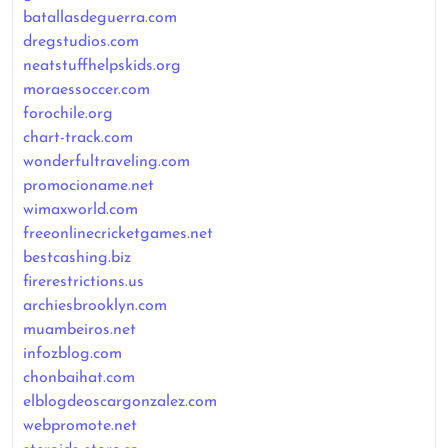
batallasdeguerra.com
dregstudios.com
neatstuffhelpskids.org
moraessoccer.com
forochile.org
chart-track.com
wonderfultraveling.com
promocioname.net
wimaxworld.com
freeonlinecricketgames.net
bestcashing.biz
firerestrictions.us
archiesbrooklyn.com
muambeiros.net
infozblog.com
chonbaihat.com
elblogdeoscargonzalez.com
webpromote.net