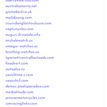
libertywalk-usa.com
australiamovie.net
gizmobird.co.uk
mp3djsong.com
coursdanglaistoulouse.com
neptunuslex.com
auguri-di-natale.info
michelewatch.us
omega--watches.us
breitling-watches.us
tgarnettcentrallautoads.com
fixadvert.com
autopluz.co
save3time-c.com
vexonhcf.com
demos-pixelsparadise.com
mediatitude.com
prewarmotorcycles.com
simracinglinks.com