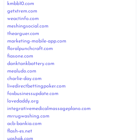
kmbb10.com
getxtrem.com
weactinfo.com
meshingsocial.com
thearguer.com
marketing-mobile-app.com
floralpunchcraft.com
fiasone.com
danktankbattery.com
mealudo.com
charlie-day.com
livedirectbettingpoker.com
foxbusinessupdate.com
lovedaddy.org
integrativemedicalmassageplano.com
mrrugwashing.com
acb-bankia.com
flash-es.net
upshak.com