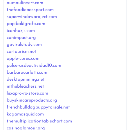
aumoulinvert.com
thefoodiepassport.com
superwindowproject.com
papibakigrafo.com
icanhazjs.com
canimpact.org
goviralstudy.com
cartourism.net
apple-cores.com
pulserasdeactividad10.com
barbaracarlotti.com
desktopmining.net
inthebleachers.net
lexapro-rx-store.com
buyskincareproducts.org
frenchbulldogpuppyforsale.net
kogamasquid.com
themultiplicationtablechart.com
casinoglamour.org