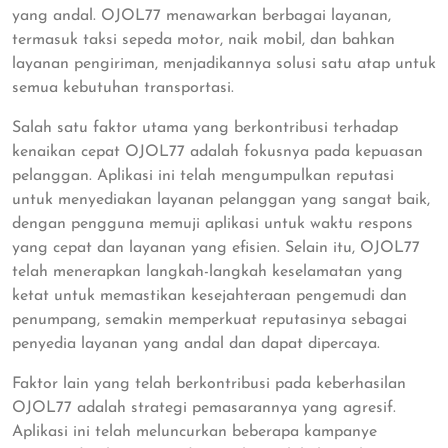
yang andal. OJOL77 menawarkan berbagai layanan,
termasuk taksi sepeda motor, naik mobil, dan bahkan
layanan pengiriman, menjadikannya solusi satu atap untuk
semua kebutuhan transportasi.
Salah satu faktor utama yang berkontribusi terhadap
kenaikan cepat OJOL77 adalah fokusnya pada kepuasan
pelanggan. Aplikasi ini telah mengumpulkan reputasi
untuk menyediakan layanan pelanggan yang sangat baik,
dengan pengguna memuji aplikasi untuk waktu respons
yang cepat dan layanan yang efisien. Selain itu, OJOL77
telah menerapkan langkah-langkah keselamatan yang
ketat untuk memastikan kesejahteraan pengemudi dan
penumpang, semakin memperkuat reputasinya sebagai
penyedia layanan yang andal dan dapat dipercaya.
Faktor lain yang telah berkontribusi pada keberhasilan
OJOL77 adalah strategi pemasarannya yang agresif.
Aplikasi ini telah meluncurkan beberapa kampanye