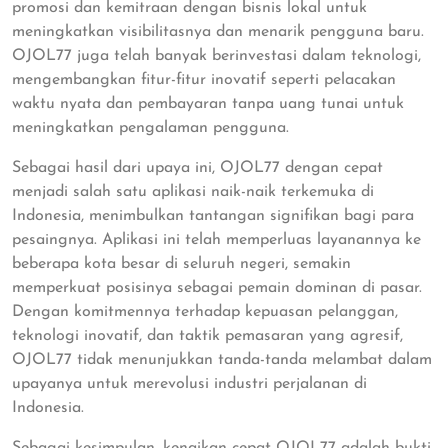
promosi dan kemitraan dengan bisnis lokal untuk
meningkatkan visibilitasnya dan menarik pengguna baru.
OJOL77 juga telah banyak berinvestasi dalam teknologi,
mengembangkan fitur-fitur inovatif seperti pelacakan
waktu nyata dan pembayaran tanpa uang tunai untuk
meningkatkan pengalaman pengguna.
Sebagai hasil dari upaya ini, OJOL77 dengan cepat
menjadi salah satu aplikasi naik-naik terkemuka di
Indonesia, menimbulkan tantangan signifikan bagi para
pesaingnya. Aplikasi ini telah memperluas layanannya ke
beberapa kota besar di seluruh negeri, semakin
memperkuat posisinya sebagai pemain dominan di pasar.
Dengan komitmennya terhadap kepuasan pelanggan,
teknologi inovatif, dan taktik pemasaran yang agresif,
OJOL77 tidak menunjukkan tanda-tanda melambat dalam
upayanya untuk merevolusi industri perjalanan di
Indonesia.
Sebagai kesimpulan, kenaikan cepat OJOL77 adalah bukti