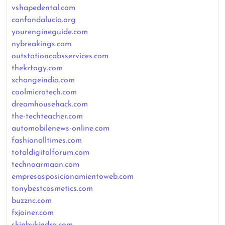
vshapedental.com
canfandalucia.org
yourengineguide.com
nybreakings.com
outstationcabsservices.com
thekrtagy.com
xchangeindia.com
coolmicrotech.com
dreamhousehack.com
the-techteacher.com
automobilenews-online.com
fashionalltimes.com
totaldigitalforum.com
technoarmaan.com
empresasposicionamientoweb.com
tonybestcosmetics.com
buzznc.com
fxjoiner.com
skinbykindra.com