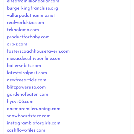
elteatromilliondollar.com
burgerkingfranchise.org
vallarpadathamma.net
realworldsize.com
teknolama.com
productforbaby.com
orb-z.com
fosterscoachhousetavern.com
mesasdecultivoonline.com
boilersnbits.com
latestviralpost.com
newfreearticle.com
blitzpowerusa.com
gardenofeaten.com
hycys05.com
onemoremilerunning.com
snowboardsteez.com
instagrambioforgirls.com
cashflowxfiles.com