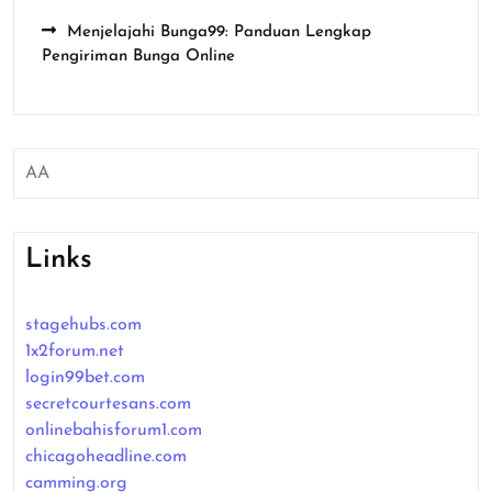
Menjelajahi Bunga99: Panduan Lengkap
Pengiriman Bunga Online
AA
Links
stagehubs.com
1x2forum.net
login99bet.com
secretcourtesans.com
onlinebahisforum1.com
chicagoheadline.com
camming.org