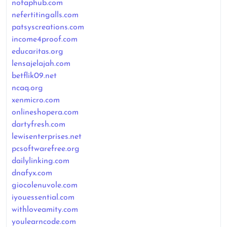
nofaphub.com
nefertitingalls.com
patsyscreations.com
income4proof.com
educaritas.org
lensajelajah.com
betflik09.net
ncaq.org
xenmicro.com
onlineshopera.com
dartyfresh.com
lewisenterprises.net
pcsoftwarefree.org
dailylinking.com
dnafyx.com
giocolenuvole.com
iyouessential.com
withloveamity.com
youlearncode.com