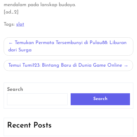
mendalam pada lanskap budaya.
[ad_2]
Tags:
slot
Post
Temukan Permata Tersembunyi di Pulau88: Liburan
navigation
dari Surga
Temui Tumi123: Bintang Baru di Dunia Game Online
Search
Search
Recent Posts