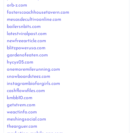
orb-z.com
fosterscoachhousetavern.com
mesasdecultivoonline.com
boilersnbits.com
latestviralpost.com
newfreearticle.com
blitzpowerusa.com
gardenofeaten.com
hycys05.com
onemoremilerunning.com
snowboardsteez.com
instagrambioforgirls.com
cashflowxfiles.com
kmbb10.com
getxtrem.com
weactinfo.com
meshingsocial.com
thearguer.com