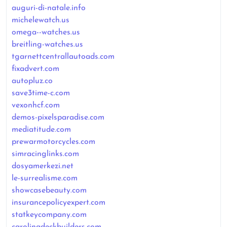
auguri-di-natale.info
michelewatch.us
omega--watches.us
breitling-watches.us
tgarnettcentrallautoads.com
fixadvert.com
autopluz.co
save3time-c.com
vexonhcf.com
demos-pixelsparadise.com
mediatitude.com
prewarmotorcycles.com
simracinglinks.com
dosyamerkezi.net
le-surrealisme.com
showcasebeauty.com
insurancepolicyexpert.com
statkeycompany.com
carolinadeckbuilders.com