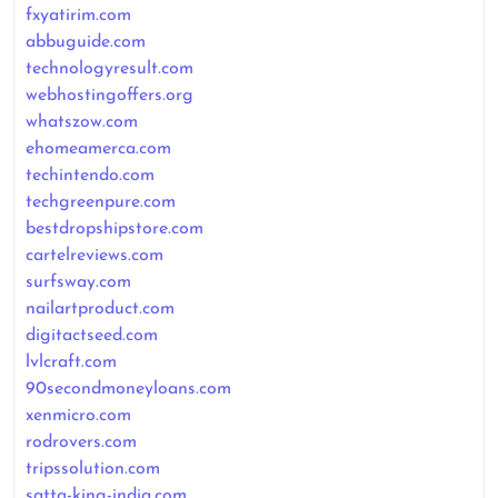
fxyatirim.com
abbuguide.com
technologyresult.com
webhostingoffers.org
whatszow.com
ehomeamerca.com
techintendo.com
techgreenpure.com
bestdropshipstore.com
cartelreviews.com
surfsway.com
nailartproduct.com
digitactseed.com
lvlcraft.com
90secondmoneyloans.com
xenmicro.com
rodrovers.com
tripssolution.com
satta-king-india.com