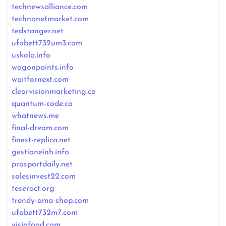
technewsalliance.com
technonetmarket.com
tedstanger.net
ufabett732um3.com
uskola.info
wagonpaints.info
waitfornext.com
clearvisionmarketing.co
quantum-code.co
whatnews.me
final-dream.com
finest-replica.net
gestioneinh.info
prosportdaily.net
salesinvest22.com
teseract.org
trendy-ama-shop.com
ufabett732m7.com
visiofood.com