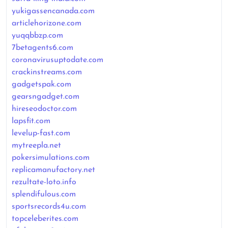
yukigassencanada.com
articlehorizone.com
yuqqbbzp.com
7betagents6.com
coronavirusuptodate.com
crackinstreams.com
gadgetspak.com
gearsngadget.com
hireseodoctor.com
lapsfit.com
levelup-fast.com
mytreepla.net
pokersimulations.com
replicamanufactory.net
rezultate-loto.info
splendifulous.com
sportsrecords4u.com
topceleberites.com