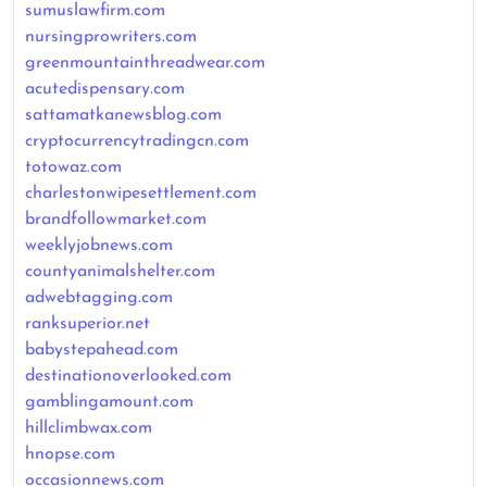
sumuslawfirm.com
nursingprowriters.com
greenmountainthreadwear.com
acutedispensary.com
sattamatkanewsblog.com
cryptocurrencytradingcn.com
totowaz.com
charlestonwipesettlement.com
brandfollowmarket.com
weeklyjobnews.com
countyanimalshelter.com
adwebtagging.com
ranksuperior.net
babystepahead.com
destinationoverlooked.com
gamblingamount.com
hillclimbwax.com
hnopse.com
occasionnews.com