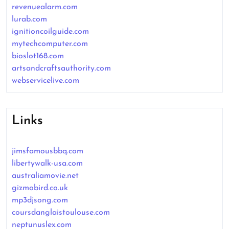
revenuealarm.com
lurab.com
ignitioncoilguide.com
mytechcomputer.com
bioslot168.com
artsandcraftsauthority.com
webservicelive.com
Links
jimsfamousbbq.com
libertywalk-usa.com
australiamovie.net
gizmobird.co.uk
mp3djsong.com
coursdanglaistoulouse.com
neptunuslex.com