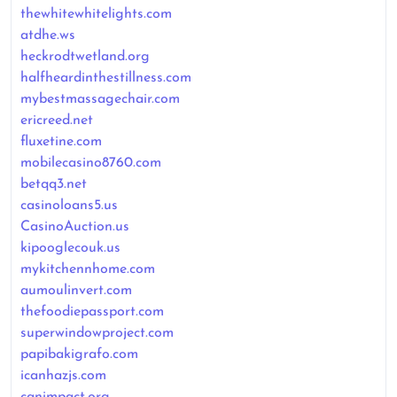
thewhitewhitelights.com
atdhe.ws
heckrodtwetland.org
halfheardinthestillness.com
mybestmassagechair.com
ericreed.net
fluxetine.com
mobilecasino8760.com
betqq3.net
casinoloans5.us
CasinoAuction.us
kipooglecouk.us
mykitchennhome.com
aumoulinvert.com
thefoodiepassport.com
superwindowproject.com
papibakigrafo.com
icanhazjs.com
canimpact.org