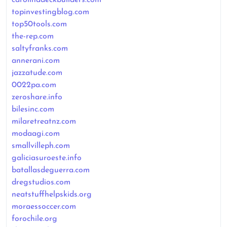
topinvestingblog.com
top50tools.com
the-rep.com
saltyfranks.com
annerani.com
jazzatude.com
0022pa.com
zeroshare.info
bilesinc.com
milaretreatnz.com
modaagi.com
smallvilleph.com
galiciasuroeste.info
batallasdeguerra.com
dregstudios.com
neatstuffhelpskids.org
moraessoccer.com
forochile.org