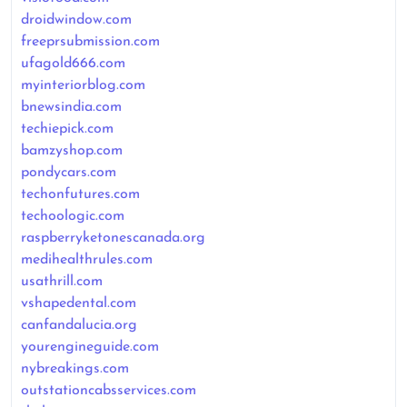
droidwindow.com
freeprsubmission.com
ufagold666.com
myinteriorblog.com
bnewsindia.com
techiepick.com
bamzyshop.com
pondycars.com
techonfutures.com
techoologic.com
raspberryketonescanada.org
medihealthrules.com
usathrill.com
vshapedental.com
canfandalucia.org
yourengineguide.com
nybreakings.com
outstationcabsservices.com