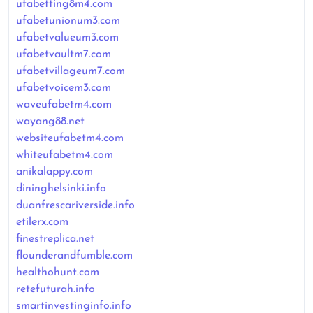
ufabetting8m4.com
ufabetunionum3.com
ufabetvalueum3.com
ufabetvaultm7.com
ufabetvillageum7.com
ufabetvoicem3.com
waveufabetm4.com
wayang88.net
websiteufabetm4.com
whiteufabetm4.com
anikalappy.com
dininghelsinki.info
duanfrescariverside.info
etilerx.com
finestreplica.net
flounderandfumble.com
healthohunt.com
retefuturah.info
smartinvestinginfo.info