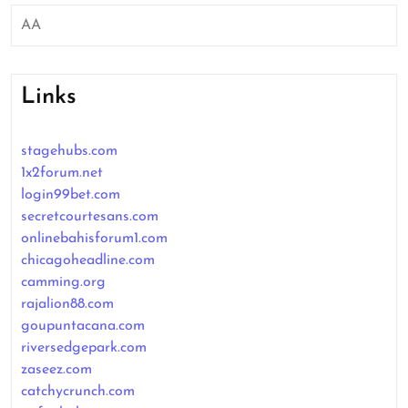
AA
Links
stagehubs.com
1x2forum.net
login99bet.com
secretcourtesans.com
onlinebahisforum1.com
chicagoheadline.com
camming.org
rajalion88.com
goupuntacana.com
riversedgepark.com
zaseez.com
catchycrunch.com