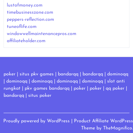
lustofmoney.com
timebusinesszone.com
peppers-reflection.com
tuneoflife.com
windowwellmaintenancepros.com
affiliateholder.com
poker
|
situs pkv games
|
bandarqq
|
bandarqq
|
dominoqq
|
dominoqq
|
dominoqq
|
dominoqq
|
dominoqq
|
slot anti
rungkat
|
pkv games bandarqq
|
poker
|
poker
|
qq poker
|
bandarqq
|
situs poker
Proudly powered by WordPress
|
Product Affiliate WordPress
Theme
by TheMagnifico.