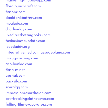
marketing-mobile-app.com
floralpunchcraft.com
fiasone.com
danktankbattery.com
mealudo.com
charlie-day.com
livedirectbettingpoker.com
foxbusinessupdate.com
lovedaddy.org
integrativemedicalmassageplano.com
mrrugwashing.com
acb-bankia.com
flash-es.net
upshak.com
backsilo.com
siviralqq.com
impressionresorthoian.com
bestfreakingclothesever.com
falling-film-evaporator.com