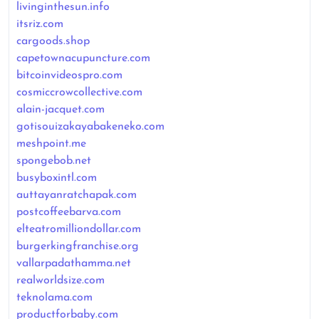
livinginthesun.info
itsriz.com
cargoods.shop
capetownacupuncture.com
bitcoinvideospro.com
cosmiccrowcollective.com
alain-jacquet.com
gotisouizakayabakeneko.com
meshpoint.me
spongebob.net
busyboxintl.com
auttayanratchapak.com
postcoffeebarva.com
elteatromilliondollar.com
burgerkingfranchise.org
vallarpadathamma.net
realworldsize.com
teknolama.com
productforbaby.com