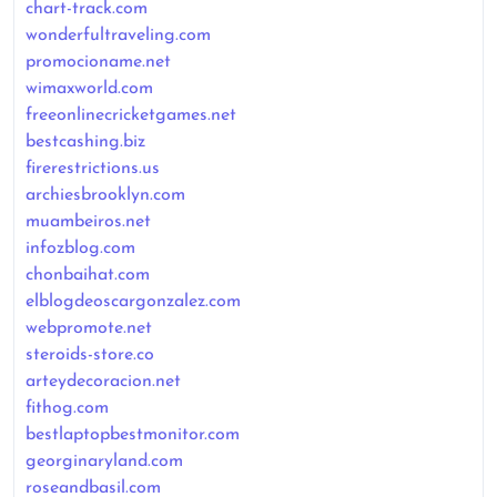
chart-track.com
wonderfultraveling.com
promocioname.net
wimaxworld.com
freeonlinecricketgames.net
bestcashing.biz
firerestrictions.us
archiesbrooklyn.com
muambeiros.net
infozblog.com
chonbaihat.com
elblogdeoscargonzalez.com
webpromote.net
steroids-store.co
arteydecoracion.net
fithog.com
bestlaptopbestmonitor.com
georginaryland.com
roseandbasil.com