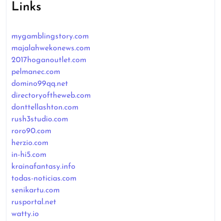
Links
mygamblingstory.com
majalahwekonews.com
2017hoganoutlet.com
pelmanec.com
domino99qq.net
directoryoftheweb.com
donttellashton.com
rush3studio.com
roro90.com
herzio.com
in-hi5.com
krainafantasy.info
todas-noticias.com
senikartu.com
rusportal.net
watty.io