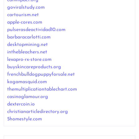
goviralstudy.com
cartourism.net
apple-cores.com
pulserasdeactividad10.com
barbaracarlotti.com
desktopmining.net
inthebleachers.net
lexapro-rx-store.com
buyskincareproducts.org
frenchbulldogpuppyforsale.net
kogamasquid.com
themultiplicationtablechart.com
casinoglamour.org
dextercoin.io
christianarticledirectory.org
5homestyle.com