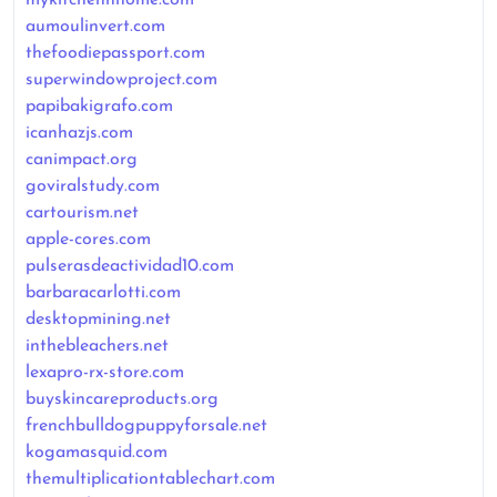
aumoulinvert.com
thefoodiepassport.com
superwindowproject.com
papibakigrafo.com
icanhazjs.com
canimpact.org
goviralstudy.com
cartourism.net
apple-cores.com
pulserasdeactividad10.com
barbaracarlotti.com
desktopmining.net
inthebleachers.net
lexapro-rx-store.com
buyskincareproducts.org
frenchbulldogpuppyforsale.net
kogamasquid.com
themultiplicationtablechart.com