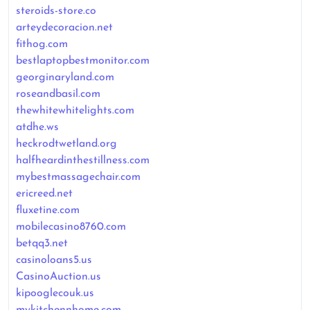
steroids-store.co
arteydecoracion.net
fithog.com
bestlaptopbestmonitor.com
georginaryland.com
roseandbasil.com
thewhitewhitelights.com
atdhe.ws
heckrodtwetland.org
halfheardinthestillness.com
mybestmassagechair.com
ericreed.net
fluxetine.com
mobilecasino8760.com
betqq3.net
casinoloans5.us
CasinoAuction.us
kipooglecouk.us
mykitchennhome.com