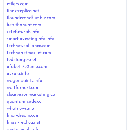
etilerx.com
finestreplica.net
flounderandfumble.com
healthohunt.com
retefuturah.info
smartinvestinginfo.info
technewsalliance.com
technonetmarket.com
tedstanger.net
ufabett732um3.com
uskola.info
wagonpaints.info
waitfornext.com
clearvisionmarketing.co
quantum-code.co
whatnews.me
final-dream.com
finest-replica.net
gestioneinh.info