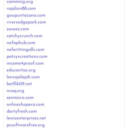
camming.org
rajalion88.com
goupuntacana.com
riversedgepark.com
zaseez.com
catchycrunch.com
nofaphub.com
nefertitingalls.com
patsyscreations.com
income4proof.com
educaritas.org
lensajelajah.com
betflik09.net
ncaq.org
xenmicro.com
onlineshopera.com
dartyfresh.com
lewisenterprises.net
pcsoftwarefree.org