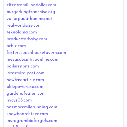
elteatromilliondollar.com
burgerkingfranchise.org
vallarpadathamma.net
realworldsize.com
teknolama.com
productforbaby.com
orb-z.com
fosterscoachhousetavern.com
mesasdecultivoonline.com
boilersnbits.com
latestviralpost.com
newfreearticle.com
blitzpowerusa.com
gardenofeaten.com
hycys05.com
onemoremilerunning.com
snowboardsteez.com
instagrambioforgirls.com