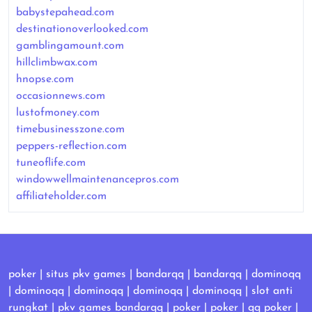
babystepahead.com
destinationoverlooked.com
gamblingamount.com
hillclimbwax.com
hnopse.com
occasionnews.com
lustofmoney.com
timebusinesszone.com
peppers-reflection.com
tuneoflife.com
windowwellmaintenancepros.com
affiliateholder.com
poker
|
situs pkv games
|
bandarqq
|
bandarqq
|
dominoqq
|
dominoqq
|
dominoqq
|
dominoqq
|
dominoqq
|
slot anti
rungkat
|
pkv games bandarqq
|
poker
|
poker
|
qq poker
|