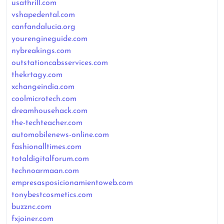
usathrill.com
vshapedental.com
canfandalucia.org
yourengineguide.com
nybreakings.com
outstationcabsservices.com
thekrtagy.com
xchangeindia.com
coolmicrotech.com
dreamhousehack.com
the-techteacher.com
automobilenews-online.com
fashionalltimes.com
totaldigitalforum.com
technoarmaan.com
empresasposicionamientoweb.com
tonybestcosmetics.com
buzznc.com
fxjoiner.com