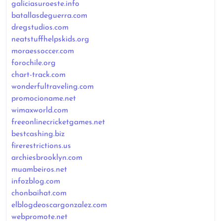
galiciasuroeste.info
batallasdeguerra.com
dregstudios.com
neatstuffhelpskids.org
moraessoccer.com
forochile.org
chart-track.com
wonderfultraveling.com
promocioname.net
wimaxworld.com
freeonlinecricketgames.net
bestcashing.biz
firerestrictions.us
archiesbrooklyn.com
muambeiros.net
infozblog.com
chonbaihat.com
elblogdeoscargonzalez.com
webpromote.net