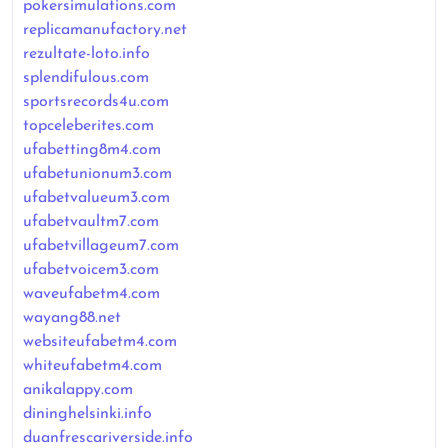
pokersimulations.com
replicamanufactory.net
rezultate-loto.info
splendifulous.com
sportsrecords4u.com
topceleberites.com
ufabetting8m4.com
ufabetunionum3.com
ufabetvalueum3.com
ufabetvaultm7.com
ufabetvillageum7.com
ufabetvoicem3.com
waveufabetm4.com
wayang88.net
websiteufabetm4.com
whiteufabetm4.com
anikalappy.com
dininghelsinki.info
duanfrescariverside.info