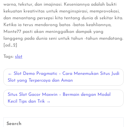
warna, tekstur, dan imajinasi. Keseniannya adalah bukti
kekuatan kreativitas untuk menginspirasi, memprovokasi,
dan menantang persepsi kita tentang dunia di sekitar kita.
Ketika ia terus mendorong batas -batas keahliannya,
Monte77 pasti akan meninggalkan dampak yang
langgeng pada dunia seni untuk tahun -tahun mendatang.
[ad_2]
Tags:
slot
Post
Slot Demo Pragmatic – Cara Menemukan Situs Judi
navigation
Slot yang Terpercaya dan Aman
Situs Slot Gacor Maxwin – Bermain dengan Modal
Kecil Tips dan Trik
Search