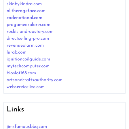
skinbykindra.com
alltherageface.com
codenational.com
progameexplorer.com
rockislandroastery.com
directselling-pro.com
revenuealarm.com
lurab.com
ignitioncoilguide.com
mytechcomputer.com
bioslot168.com
artsandcraftsauthority.com
webservicelive.com
Links
jimsfamousbbq.com