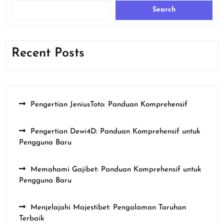
Search
Recent Posts
Pengertian JeniusToto: Panduan Komprehensif
Pengertian Dewi4D: Panduan Komprehensif untuk
Pengguna Baru
Memahami Gajibet: Panduan Komprehensif untuk
Pengguna Baru
Menjelajahi Majestibet: Pengalaman Taruhan
Terbaik