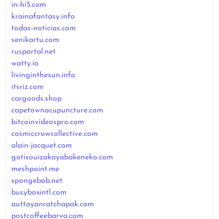
in-hi5.com
krainafantasy.info
todas-noticias.com
senikartu.com
rusportal.net
watty.io
livinginthesun.info
itsriz.com
cargoods.shop
capetownacupuncture.com
bitcoinvideospro.com
cosmiccrowcollective.com
alain-jacquet.com
gotisouizakayabakeneko.com
meshpoint.me
spongebob.net
busyboxintl.com
auttayanratchapak.com
postcoffeebarva.com