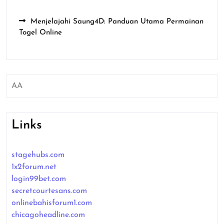
Menjelajahi Saung4D: Panduan Utama Permainan
Togel Online
AA
Links
stagehubs.com
1x2forum.net
login99bet.com
secretcourtesans.com
onlinebahisforum1.com
chicagoheadline.com