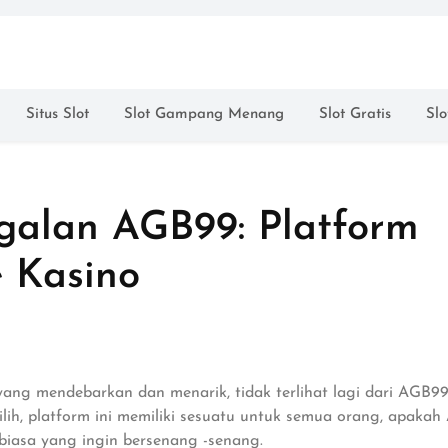
Situs Slot
Slot Gampang Menang
Slot Gratis
Slo
galan AGB99: Platform
 Kasino
ang mendebarkan dan menarik, tidak terlihat lagi dari AGB99
lih, platform ini memiliki sesuatu untuk semua orang, apakah
iasa yang ingin bersenang -senang.