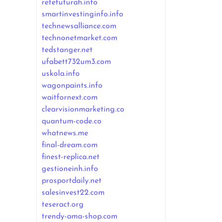
retefuturah.info
smartinvestinginfo.info
technewsalliance.com
technonetmarket.com
tedstanger.net
ufabett732um3.com
uskola.info
wagonpaints.info
waitfornext.com
clearvisionmarketing.co
quantum-code.co
whatnews.me
final-dream.com
finest-replica.net
gestioneinh.info
prosportdaily.net
salesinvest22.com
teseract.org
trendy-ama-shop.com