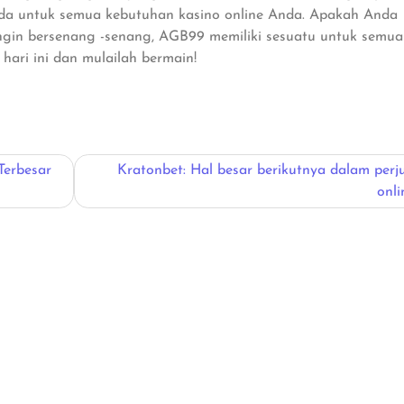
da untuk semua kebutuhan kasino online Anda. Apakah Anda
ngin bersenang -senang, AGB99 memiliki sesuatu untuk semua
hari ini dan mulailah bermain!
Terbesar
Kratonbet: Hal besar berikutnya dalam perj
onli