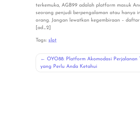
terkemuka, AGB99 adalah platform masuk An
seorang penjudi berpengalaman atau hanya i
orang. Jangan lewatkan kegembiraan – daftar 
[ad_2]
Tags:
slot
Post
OYO88: Platform Akomodasi Perjalanan 
yang Perlu Anda Ketahui
navigation