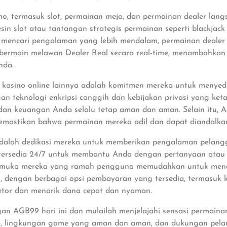
, termasuk slot, permainan meja, dan permainan dealer lang
in slot atau tantangan strategis permainan seperti blackjack
a mencari pengalaman yang lebih mendalam, permainan dealer
ermain melawan Dealer Real secara real-time, menambahkan
nda.
kasino online lainnya adalah komitmen mereka untuk menyed
teknologi enkripsi canggih dan kebijakan privasi yang keta
dan keuangan Anda selalu tetap aman dan aman. Selain itu,
, memastikan bahwa permainan mereka adil dan dapat diandalka
alah dedikasi mereka untuk memberikan pengalaman pelang
tersedia 24/7 untuk membantu Anda dengan pertanyaan atau
tarmuka mereka yang ramah pengguna memudahkan untuk men
, dengan berbagai opsi pembayaran yang tersedia, termasuk 
nyetor dan menarik dana cepat dan nyaman.
 AGB99 hari ini dan mulailah menjelajahi sensasi permaina
me, lingkungan game yang aman dan aman, dan dukungan pel