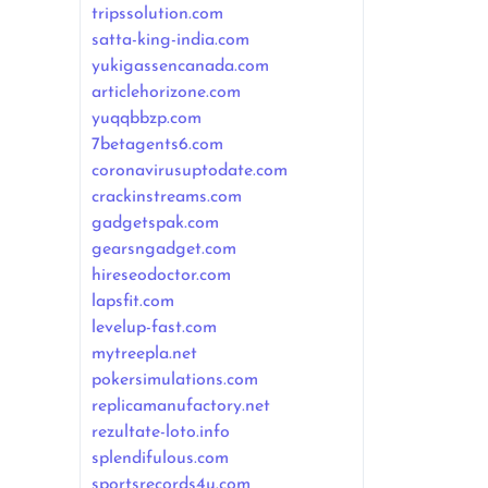
tripssolution.com
satta-king-india.com
yukigassencanada.com
articlehorizone.com
yuqqbbzp.com
7betagents6.com
coronavirusuptodate.com
crackinstreams.com
gadgetspak.com
gearsngadget.com
hireseodoctor.com
lapsfit.com
levelup-fast.com
mytreepla.net
pokersimulations.com
replicamanufactory.net
rezultate-loto.info
splendifulous.com
sportsrecords4u.com