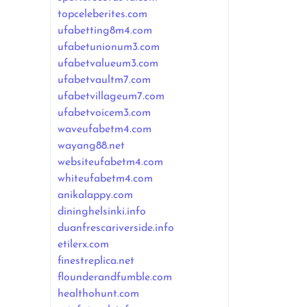
topceleberites.com
ufabetting8m4.com
ufabetunionum3.com
ufabetvalueum3.com
ufabetvaultm7.com
ufabetvillageum7.com
ufabetvoicem3.com
waveufabetm4.com
wayang88.net
websiteufabetm4.com
whiteufabetm4.com
anikalappy.com
dininghelsinki.info
duanfrescariverside.info
etilerx.com
finestreplica.net
flounderandfumble.com
healthohunt.com