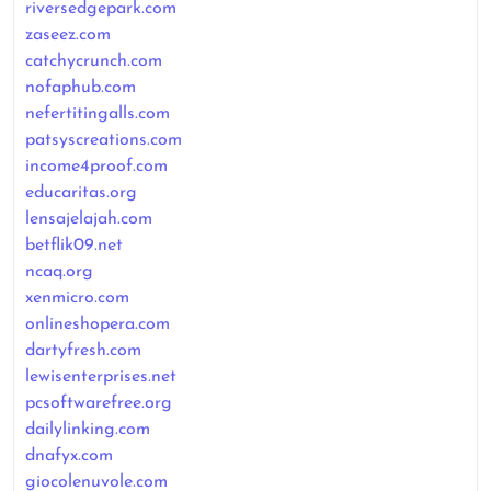
riversedgepark.com
zaseez.com
catchycrunch.com
nofaphub.com
nefertitingalls.com
patsyscreations.com
income4proof.com
educaritas.org
lensajelajah.com
betflik09.net
ncaq.org
xenmicro.com
onlineshopera.com
dartyfresh.com
lewisenterprises.net
pcsoftwarefree.org
dailylinking.com
dnafyx.com
giocolenuvole.com