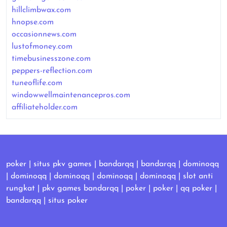
hillclimbwax.com
hnopse.com
occasionnews.com
lustofmoney.com
timebusinesszone.com
peppers-reflection.com
tuneoflife.com
windowwellmaintenancepros.com
affiliateholder.com
poker
|
situs pkv games
|
bandarqq
|
bandarqq
|
dominoqq
|
dominoqq
|
dominoqq
|
dominoqq
|
dominoqq
|
slot anti
rungkat
|
pkv games bandarqq
|
poker
|
poker
|
qq poker
|
bandarqq
|
situs poker