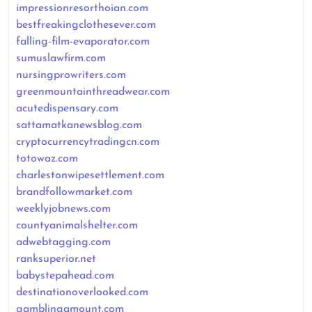
impressionresorthoian.com
bestfreakingclothesever.com
falling-film-evaporator.com
sumuslawfirm.com
nursingprowriters.com
greenmountainthreadwear.com
acutedispensary.com
sattamatkanewsblog.com
cryptocurrencytradingcn.com
totowaz.com
charlestonwipesettlement.com
brandfollowmarket.com
weeklyjobnews.com
countyanimalshelter.com
adwebtagging.com
ranksuperior.net
babystepahead.com
destinationoverlooked.com
gamblingamount.com