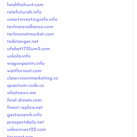
healthohunt.com
retefuturah.info
smartinvestinginfo.info
technewsalliance.com
technonetmarket.com
tedstanger.net
ufabett732um3.com
uskola.info
wagonpaints.info
waitfornext.com
clearvisionmarketing.co
quantum-code.co
whatnews.me
final-dream.com
finest-replica.net
gestioneinh.info
prosportdaily.net
salesinvest22.com
teseract.org