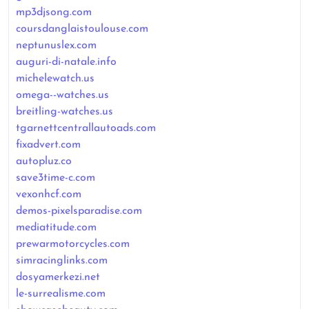
mp3djsong.com
coursdanglaistoulouse.com
neptunuslex.com
auguri-di-natale.info
michelewatch.us
omega--watches.us
breitling-watches.us
tgarnettcentrallautoads.com
fixadvert.com
autopluz.co
save3time-c.com
vexonhcf.com
demos-pixelsparadise.com
mediatitude.com
prewarmotorcycles.com
simracinglinks.com
dosyamerkezi.net
le-surrealisme.com