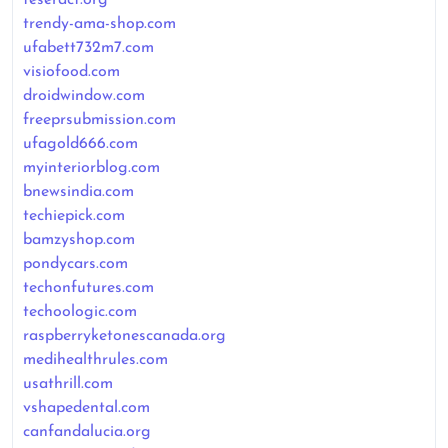
trendy-ama-shop.com
ufabett732m7.com
visiofood.com
droidwindow.com
freeprsubmission.com
ufagold666.com
myinteriorblog.com
bnewsindia.com
techiepick.com
bamzyshop.com
pondycars.com
techonfutures.com
techoologic.com
raspberryketonescanada.org
medihealthrules.com
usathrill.com
vshapedental.com
canfandalucia.org