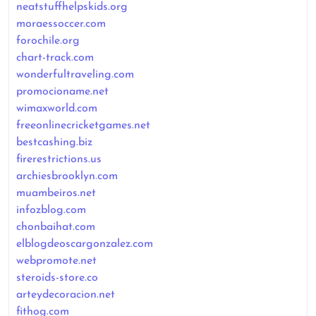
neatstuffhelpskids.org
moraessoccer.com
forochile.org
chart-track.com
wonderfultraveling.com
promocioname.net
wimaxworld.com
freeonlinecricketgames.net
bestcashing.biz
firerestrictions.us
archiesbrooklyn.com
muambeiros.net
infozblog.com
chonbaihat.com
elblogdeoscargonzalez.com
webpromote.net
steroids-store.co
arteydecoracion.net
fithog.com