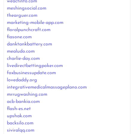
weactinfo.com
meshingsocial.com
thearguer.com
marketing-mobile-app.com
floralpunchcraft.com
fiasone.com
danktankbattery.com
mealudo.com
charlie-day.com
livedirectbettingpoker.com
foxbusinessupdate.com
lovedaddy.org
integrativemedicalmassageplano.com
mrrugwashing.com
acb-bankia.com
flash-es.net
upshak.com
backsilo.com
siviralqq.com