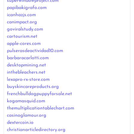
superwindowproject.com
papibakigrafo.com
icanhazjs.com
canimpact.org
goviralstudy.com
cartourism.net
apple-cores.com
pulserasdeactividad10.com
barbaracarlotti.com
desktopmining.net
inthebleachers.net
lexapro-rx-store.com
buyskincareproducts.org
frenchbulldogpuppyforsale.net
kogamasquid.com
themultiplicationtablechart.com
casinoglamour.org
dextercoin.io
christianarticledirectory.org