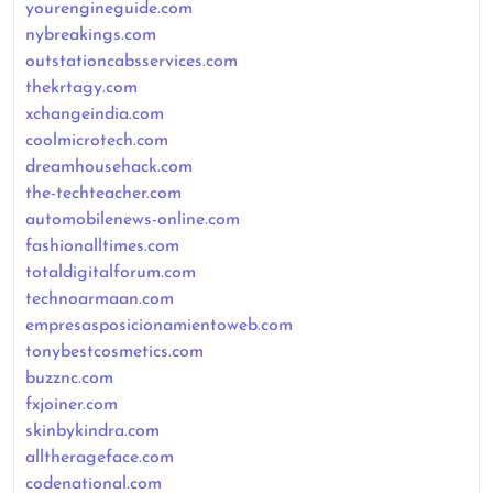
yourengineguide.com
nybreakings.com
outstationcabsservices.com
thekrtagy.com
xchangeindia.com
coolmicrotech.com
dreamhousehack.com
the-techteacher.com
automobilenews-online.com
fashionalltimes.com
totaldigitalforum.com
technoarmaan.com
empresasposicionamientoweb.com
tonybestcosmetics.com
buzznc.com
fxjoiner.com
skinbykindra.com
alltherageface.com
codenational.com