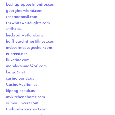
bestlaptopbestmonitor.com
georginaryland.com
roseandbasil.com
thewhitewhitelights.com
atdhe.ws
heckrodtwetland.org
halfheardinthestillness.com
mybestmassagechair.com
ericreed.net
fluxetine.com
mobilecasino8760.com
betqq3.net
casinoloans5.us
CasinoAuction.us
kipooglecouk.us
mykitchennhome.com
aumoulinvert.com
thefoodiepassport.com