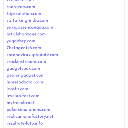
rodrovers.com
tripssolution.com
satta-king-india.com
yukigassencanada.com
articlehorizone.com
yuqqbbzp.com
7betagents6.com
coronavirusuptodate.com
crackinstreams.com
gadgetspak.com
gearsngadget.com
hireseodoctor.com
lapsfit.com
levelup-fast.com
mytreepla.net
pokersimulations.com
replicamanufactory.net
rezultate-loto.info