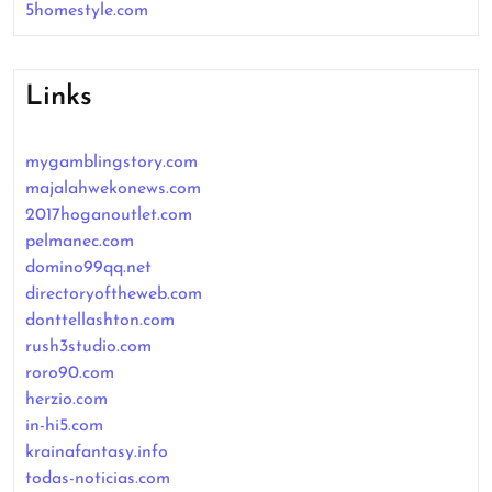
5homestyle.com
Links
mygamblingstory.com
majalahwekonews.com
2017hoganoutlet.com
pelmanec.com
domino99qq.net
directoryoftheweb.com
donttellashton.com
rush3studio.com
roro90.com
herzio.com
in-hi5.com
krainafantasy.info
todas-noticias.com