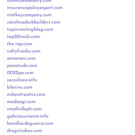
showcasebeauty.com
insurancepolicyexpert.com
statkeycompany.com
carolinadeckbuilders.com
topinvestingblog.com
top50tools.com
the-rep.com
saltyfranks.com
annerani.com
jazzatude.com
0022pa.com
zeroshare.info
bilesinc.com
milaretreatnz.com
modaagi.com
smallvilleph.com
galiciasuroeste.info
batallasdeguerra.com
dregstudios.com