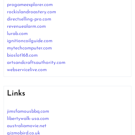
progameexplorer.com
rockislandroastery.com
directselling-pro.com
revenuealarm.com
lurab.com
ignitioncoilguide.com
mytechcomputer.com
bioslot168.com
artsandcraftsauthority.com
webservicelive.com
Links
jimsfamousbbq.com
libertywalk-usa.com
australiamovie.net
gizmobird.co.uk