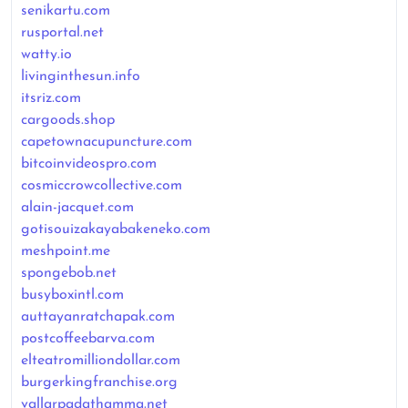
senikartu.com
rusportal.net
watty.io
livinginthesun.info
itsriz.com
cargoods.shop
capetownacupuncture.com
bitcoinvideospro.com
cosmiccrowcollective.com
alain-jacquet.com
gotisouizakayabakeneko.com
meshpoint.me
spongebob.net
busyboxintl.com
auttayanratchapak.com
postcoffeebarva.com
elteatromilliondollar.com
burgerkingfranchise.org
vallarpadathamma.net