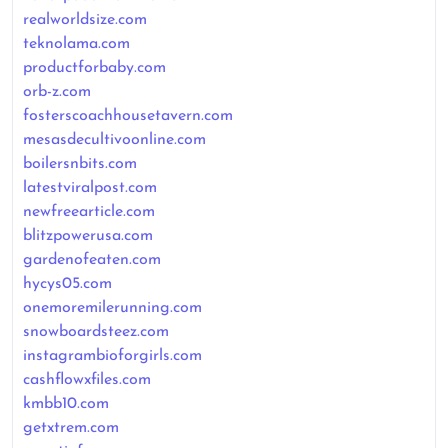
realworldsize.com
teknolama.com
productforbaby.com
orb-z.com
fosterscoachhousetavern.com
mesasdecultivoonline.com
boilersnbits.com
latestviralpost.com
newfreearticle.com
blitzpowerusa.com
gardenofeaten.com
hycys05.com
onemoremilerunning.com
snowboardsteez.com
instagrambioforgirls.com
cashflowxfiles.com
kmbb10.com
getxtrem.com