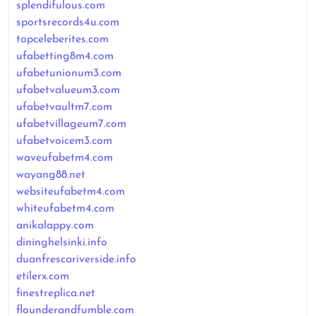
splendifulous.com
sportsrecords4u.com
topceleberites.com
ufabetting8m4.com
ufabetunionum3.com
ufabetvalueum3.com
ufabetvaultm7.com
ufabetvillageum7.com
ufabetvoicem3.com
waveufabetm4.com
wayang88.net
websiteufabetm4.com
whiteufabetm4.com
anikalappy.com
dininghelsinki.info
duanfrescariverside.info
etilerx.com
finestreplica.net
flounderandfumble.com