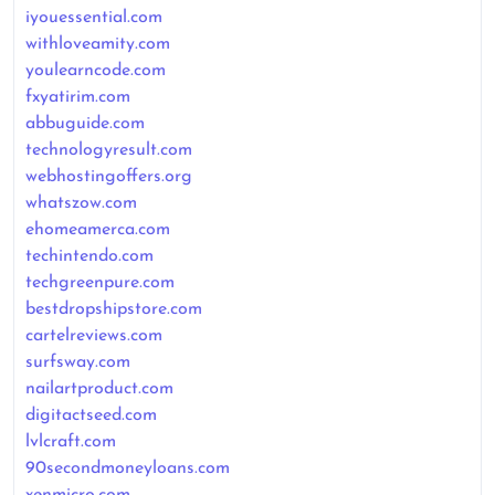
iyouessential.com
withloveamity.com
youlearncode.com
fxyatirim.com
abbuguide.com
technologyresult.com
webhostingoffers.org
whatszow.com
ehomeamerca.com
techintendo.com
techgreenpure.com
bestdropshipstore.com
cartelreviews.com
surfsway.com
nailartproduct.com
digitactseed.com
lvlcraft.com
90secondmoneyloans.com
xenmicro.com