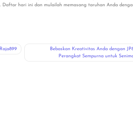
 Daftar hari ini dan mulailah memasang taruhan Anda deng
 Raja899
Bebaskan Kreativitas Anda dengan JP
Perangkat Sempurna untuk Senim