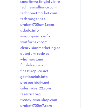
smartinvestinginfo.info
technewsalliance.com
technonetmarket.com
tedstanger.net
ufabett732um3.com
uskola.info
wagonpaints.info
waitfornext.com
clearvisionmarketing.co
quantum-code.co
whatnews.me
final-dream.com
finest-replica.net
gestioneinh.info
prosportdaily.net
salesinvest22.com
teseract.org
trendy-ama-shop.com
ufabett732m7.com