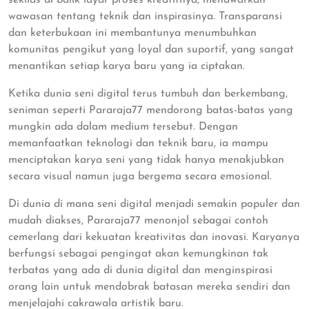
wawasan tentang teknik dan inspirasinya. Transparansi
dan keterbukaan ini membantunya menumbuhkan
komunitas pengikut yang loyal dan suportif, yang sangat
menantikan setiap karya baru yang ia ciptakan.
Ketika dunia seni digital terus tumbuh dan berkembang,
seniman seperti Pararaja77 mendorong batas-batas yang
mungkin ada dalam medium tersebut. Dengan
memanfaatkan teknologi dan teknik baru, ia mampu
menciptakan karya seni yang tidak hanya menakjubkan
secara visual namun juga bergema secara emosional.
Di dunia di mana seni digital menjadi semakin populer dan
mudah diakses, Pararaja77 menonjol sebagai contoh
cemerlang dari kekuatan kreativitas dan inovasi. Karyanya
berfungsi sebagai pengingat akan kemungkinan tak
terbatas yang ada di dunia digital dan menginspirasi
orang lain untuk mendobrak batasan mereka sendiri dan
menjelajahi cakrawala artistik baru.