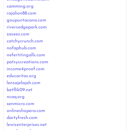
camming.org
rajalion88.com
goupuntacana.com
riversedgepark.com
zaseez.com
catchycrunch.com
nofaphub.com
nefertitingalls.com
patsyscreations.com
income4proof.com
educaritas.org
lensajelajah.com
betflik09.net
ncaq.org
xenmicro.com
onlineshopera.com
dartyfresh.com
lewisenterprises.net