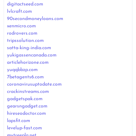
digitactseed.com
lvlcraft.com
90secondmoneyloans.com
xenmicro.com
rodrovers.com
tripssolution.com
satta-king-india.com
yukigassencanada.com
articlehorizone.com
yuqqbbzp.com
7betagents6.com
coronavirusuptodate.com
crackinstreams.com
gadgetspak.com
gearsngadget.com
hireseodoctor.com
lapsfit.com
levelup-fast.com
mytreepla.net