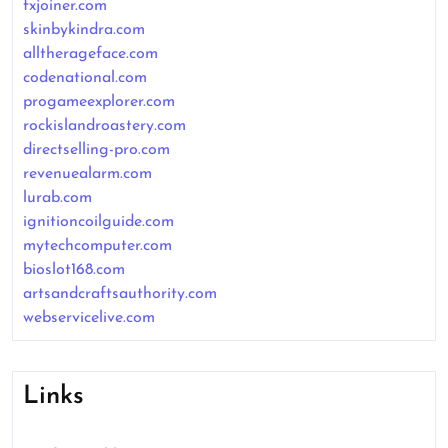
fxjoiner.com
skinbykindra.com
alltherageface.com
codenational.com
progameexplorer.com
rockislandroastery.com
directselling-pro.com
revenuealarm.com
lurab.com
ignitioncoilguide.com
mytechcomputer.com
bioslot168.com
artsandcraftsauthority.com
webservicelive.com
Links