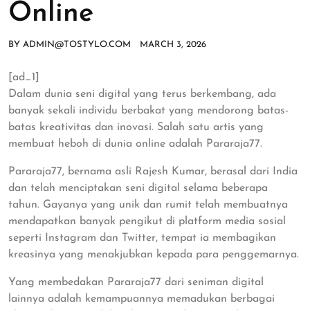
Online
BY
ADMIN@TOSTYLO.COM
MARCH 3, 2026
[ad_1]
Dalam dunia seni digital yang terus berkembang, ada
banyak sekali individu berbakat yang mendorong batas-
batas kreativitas dan inovasi. Salah satu artis yang
membuat heboh di dunia online adalah Pararaja77.
Pararaja77, bernama asli Rajesh Kumar, berasal dari India
dan telah menciptakan seni digital selama beberapa
tahun. Gayanya yang unik dan rumit telah membuatnya
mendapatkan banyak pengikut di platform media sosial
seperti Instagram dan Twitter, tempat ia membagikan
kreasinya yang menakjubkan kepada para penggemarnya.
Yang membedakan Pararaja77 dari seniman digital
lainnya adalah kemampuannya memadukan berbagai