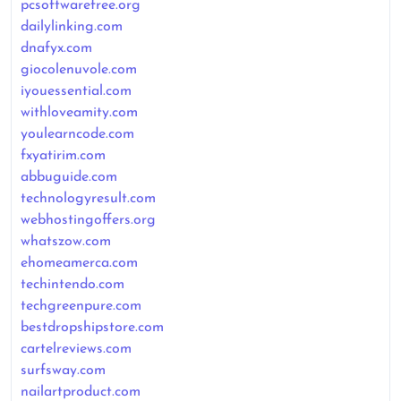
pcsoftwarefree.org
dailylinking.com
dnafyx.com
giocolenuvole.com
iyouessential.com
withloveamity.com
youlearncode.com
fxyatirim.com
abbuguide.com
technologyresult.com
webhostingoffers.org
whatszow.com
ehomeamerca.com
techintendo.com
techgreenpure.com
bestdropshipstore.com
cartelreviews.com
surfsway.com
nailartproduct.com