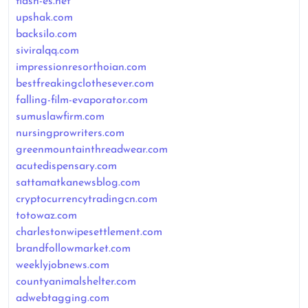
flash-es.net
upshak.com
backsilo.com
siviralqq.com
impressionresorthoian.com
bestfreakingclothesever.com
falling-film-evaporator.com
sumuslawfirm.com
nursingprowriters.com
greenmountainthreadwear.com
acutedispensary.com
sattamatkanewsblog.com
cryptocurrencytradingcn.com
totowaz.com
charlestonwipesettlement.com
brandfollowmarket.com
weeklyjobnews.com
countyanimalshelter.com
adwebtagging.com