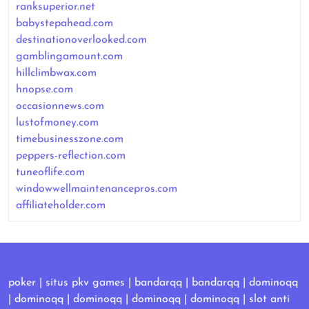
ranksuperior.net
babystepahead.com
destinationoverlooked.com
gamblingamount.com
hillclimbwax.com
hnopse.com
occasionnews.com
lustofmoney.com
timebusinesszone.com
peppers-reflection.com
tuneoflife.com
windowwellmaintenancepros.com
affiliateholder.com
poker
|
situs pkv games
|
bandarqq
|
bandarqq
|
dominoqq
|
dominoqq
|
dominoqq
|
dominoqq
|
dominoqq
|
slot anti