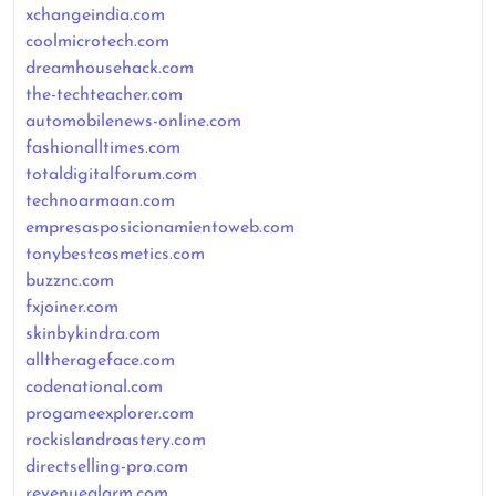
xchangeindia.com
coolmicrotech.com
dreamhousehack.com
the-techteacher.com
automobilenews-online.com
fashionalltimes.com
totaldigitalforum.com
technoarmaan.com
empresasposicionamientoweb.com
tonybestcosmetics.com
buzznc.com
fxjoiner.com
skinbykindra.com
alltherageface.com
codenational.com
progameexplorer.com
rockislandroastery.com
directselling-pro.com
revenuealarm.com