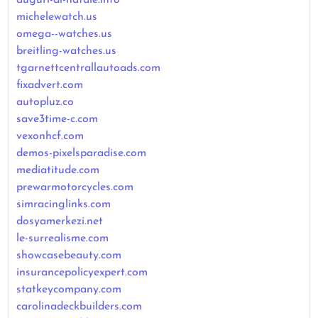
michelewatch.us
omega--watches.us
breitling-watches.us
tgarnettcentrallautoads.com
fixadvert.com
autopluz.co
save3time-c.com
vexonhcf.com
demos-pixelsparadise.com
mediatitude.com
prewarmotorcycles.com
simracinglinks.com
dosyamerkezi.net
le-surrealisme.com
showcasebeauty.com
insurancepolicyexpert.com
statkeycompany.com
carolinadeckbuilders.com