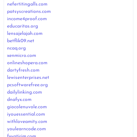
nefertitingalls.com
patsyscreations.com
income4proof.com
educaritas.org
lensajelajah.com
betflik09.net
ncaq.org
xenmicro.com
onlineshopera.com
dartyfresh.com
lewisenterprises.net
pcsoftwarefree.org
dailylinking.com
dnafyx.com
giocolenuvole.com
iyouessential.com
withloveamity.com
youlearncode.com
fxyatirim.com