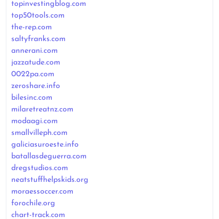
topinvestingblog.com
top50tools.com
the-rep.com
saltyfranks.com
annerani.com
jazzatude.com
0022pa.com
zeroshare.info
bilesinc.com
milaretreatnz.com
modaagi.com
smallvilleph.com
galiciasuroeste.info
batallasdeguerra.com
dregstudios.com
neatstuffhelpskids.org
moraessoccer.com
forochile.org
chart-track.com