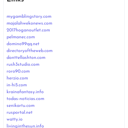
mygamblingstory.com
majalahwekonews.com
2017hoganoutlet.com
pelmanec.com
domino99qq.net
directoryoftheweb.com
donttellashton.com
rush3studio.com
roro90.com
herzio.com
in-hi5.com
krainafantasy.info
todas-noticias.com
senikartu.com
rusportal.net
watty.io
livinginthesun.info