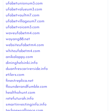
ufabetunionum3.com
ufabetvalueum3.com
ufabetvaultm7.com
ufabetvillageum7.com
ufabetvoicem3.com
waveufabetm4.com
wayang88.net
websiteufabetm4.com
whiteufabetm4.com
anikalappy.com
dininghelsinki.info
duanfrescariverside.info
etilerx.com
finestreplica.net
flounderandfumble.com
healthohunt.com
retefuturah.info
smartinvestinginfo.info
technewsalliance.com