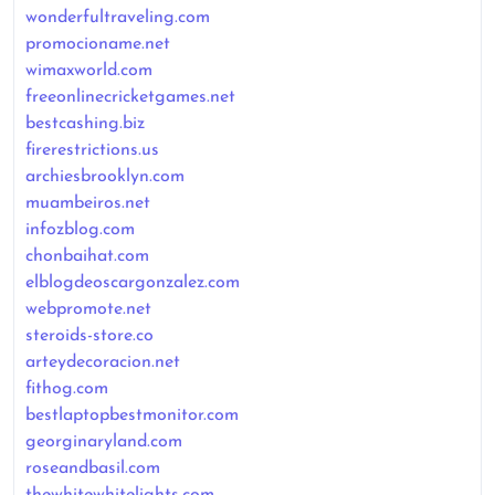
wonderfultraveling.com
promocioname.net
wimaxworld.com
freeonlinecricketgames.net
bestcashing.biz
firerestrictions.us
archiesbrooklyn.com
muambeiros.net
infozblog.com
chonbaihat.com
elblogdeoscargonzalez.com
webpromote.net
steroids-store.co
arteydecoracion.net
fithog.com
bestlaptopbestmonitor.com
georginaryland.com
roseandbasil.com
thewhitewhitelights.com