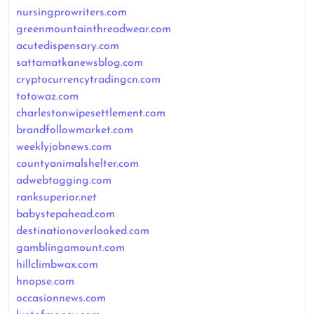
nursingprowriters.com
greenmountainthreadwear.com
acutedispensary.com
sattamatkanewsblog.com
cryptocurrencytradingcn.com
totowaz.com
charlestonwipesettlement.com
brandfollowmarket.com
weeklyjobnews.com
countyanimalshelter.com
adwebtagging.com
ranksuperior.net
babystepahead.com
destinationoverlooked.com
gamblingamount.com
hillclimbwax.com
hnopse.com
occasionnews.com