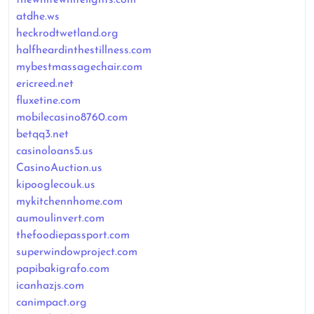
atdhe.ws
heckrodtwetland.org
halfheardinthestillness.com
mybestmassagechair.com
ericreed.net
fluxetine.com
mobilecasino8760.com
betqq3.net
casinoloans5.us
CasinoAuction.us
kipooglecouk.us
mykitchennhome.com
aumoulinvert.com
thefoodiepassport.com
superwindowproject.com
papibakigrafo.com
icanhazjs.com
canimpact.org