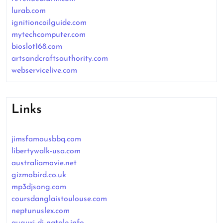
lurab.com
ignitioncoilguide.com
mytechcomputer.com
bioslot168.com
artsandcraftsauthority.com
webservicelive.com
Links
jimsfamousbbq.com
libertywalk-usa.com
australiamovie.net
gizmobird.co.uk
mp3djsong.com
coursdanglaistoulouse.com
neptunuslex.com
auguri-di-natale.info