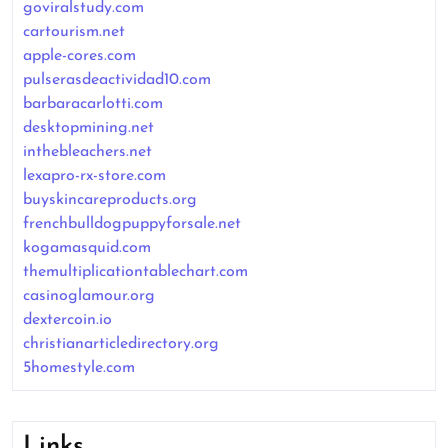
goviralstudy.com
cartourism.net
apple-cores.com
pulserasdeactividad10.com
barbaracarlotti.com
desktopmining.net
inthebleachers.net
lexapro-rx-store.com
buyskincareproducts.org
frenchbulldogpuppyforsale.net
kogamasquid.com
themultiplicationtablechart.com
casinoglamour.org
dextercoin.io
christianarticledirectory.org
5homestyle.com
Links