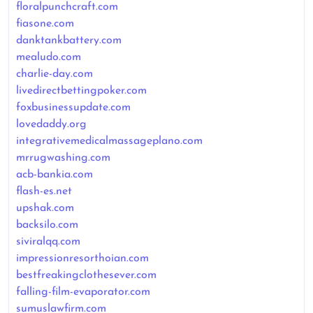
floralpunchcraft.com
fiasone.com
danktankbattery.com
mealudo.com
charlie-day.com
livedirectbettingpoker.com
foxbusinessupdate.com
lovedaddy.org
integrativemedicalmassageplano.com
mrrugwashing.com
acb-bankia.com
flash-es.net
upshak.com
backsilo.com
siviralqq.com
impressionresorthoian.com
bestfreakingclothesever.com
falling-film-evaporator.com
sumuslawfirm.com