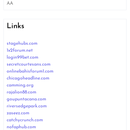
AA
Links
stagehubs.com
1x2forum.net
login99bet.com
secretcourtesans.com
onlinebahisforum1.com
chicagoheadline.com
camming.org
rajalion88.com
goupuntacana.com
riversedgepark.com
zaseez.com
catchycrunch.com
nofaphub.com