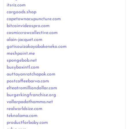
itsriz.com
cargoods.shop
capetownacupuncture.com
bitcoinvideospro.com
cosmiccrowcollective.com
alain-jacquet.com
gotisouizakayabakeneko.com
meshpoint.me
spongebob.net
busyboxintl.com
auttayanratchapak.com
postcoffeebarva.com
elteatromilliondollar.com
burgerkingfranchise.org
vallarpadathamma.net
realworldsize.com
teknolama.com
productforbaby.com