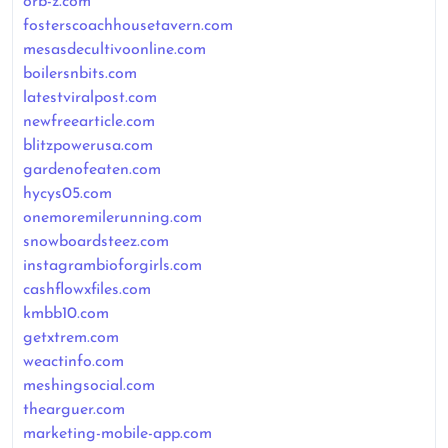
orb-z.com
fosterscoachhousetavern.com
mesasdecultivoonline.com
boilersnbits.com
latestviralpost.com
newfreearticle.com
blitzpowerusa.com
gardenofeaten.com
hycys05.com
onemoremilerunning.com
snowboardsteez.com
instagrambioforgirls.com
cashflowxfiles.com
kmbb10.com
getxtrem.com
weactinfo.com
meshingsocial.com
thearguer.com
marketing-mobile-app.com