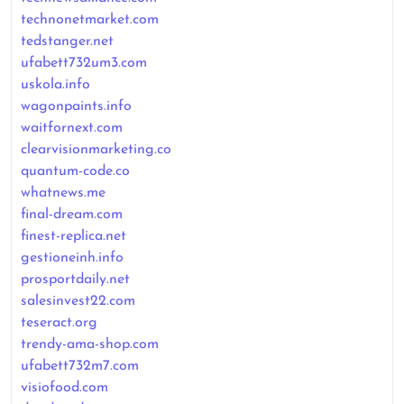
technonetmarket.com
tedstanger.net
ufabett732um3.com
uskola.info
wagonpaints.info
waitfornext.com
clearvisionmarketing.co
quantum-code.co
whatnews.me
final-dream.com
finest-replica.net
gestioneinh.info
prosportdaily.net
salesinvest22.com
teseract.org
trendy-ama-shop.com
ufabett732m7.com
visiofood.com