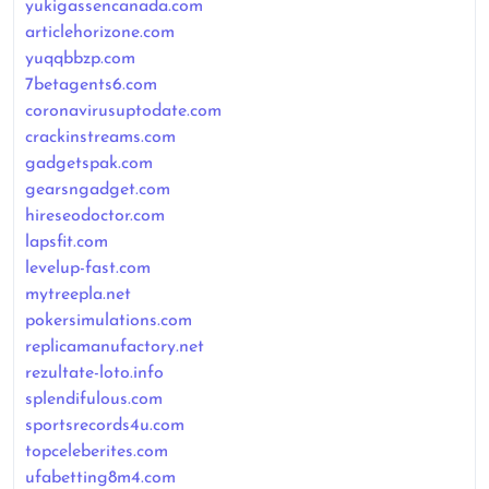
yukigassencanada.com
articlehorizone.com
yuqqbbzp.com
7betagents6.com
coronavirusuptodate.com
crackinstreams.com
gadgetspak.com
gearsngadget.com
hireseodoctor.com
lapsfit.com
levelup-fast.com
mytreepla.net
pokersimulations.com
replicamanufactory.net
rezultate-loto.info
splendifulous.com
sportsrecords4u.com
topceleberites.com
ufabetting8m4.com