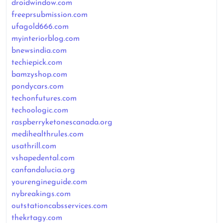
droidwindow.com
freeprsubmission.com
ufagold666.com
myinteriorblog.com
bnewsindia.com
techiepick.com
bamzyshop.com
pondycars.com
techonfutures.com
techoologic.com
raspberryketonescanada.org
medihealthrules.com
usathrill.com
vshapedental.com
canfandalucia.org
yourengineguide.com
nybreakings.com
outstationcabsservices.com
thekrtagy.com