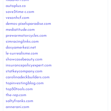
autopluz.co
save3time-c.com
vexonhcf.com
demos-pixelsparadise.com
mediatitude.com
prewarmotorcycles.com
simracinglinks.com
dosyamerkezi.net
le-surrealisme.com
showcasebeauty.com
insurancepolicyexpert.com
statkeycompany.com
carolinadeckbuilders.com
topinvestingblog.com
top50tools.com
the-rep.com
saltyfranks.com
annerani.com