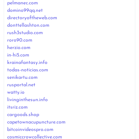
pelmanec.com
domino99qq.net
directoryoftheweb.com
donttellashton.com
rush3studio.com
roro90.com
herzio.com
in-hi5.com
krainafantasy.info
todas-noticias.com
senikartu.com
rusportal.net
watty.io
livinginthesun.info
itsriz.com
cargoods.shop
capetownacupuncture.com
bitcoinvideospro.com
cosmiccrowcollective.com