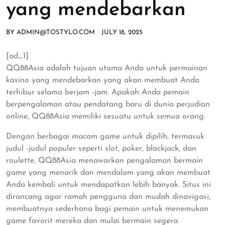
yang mendebarkan
BY
ADMIN@TOSTYLO.COM
JULY 18, 2025
[ad_1]
QQ88Asia adalah tujuan utama Anda untuk permainan
kasino yang mendebarkan yang akan membuat Anda
terhibur selama berjam -jam. Apakah Anda pemain
berpengalaman atau pendatang baru di dunia perjudian
online, QQ88Asia memiliki sesuatu untuk semua orang.
Dengan berbagai macam game untuk dipilih, termasuk
judul -judul populer seperti slot, poker, blackjack, dan
roulette, QQ88Asia menawarkan pengalaman bermain
game yang menarik dan mendalam yang akan membuat
Anda kembali untuk mendapatkan lebih banyak. Situs ini
dirancang agar ramah pengguna dan mudah dinavigasi,
membuatnya sederhana bagi pemain untuk menemukan
game favorit mereka dan mulai bermain segera.