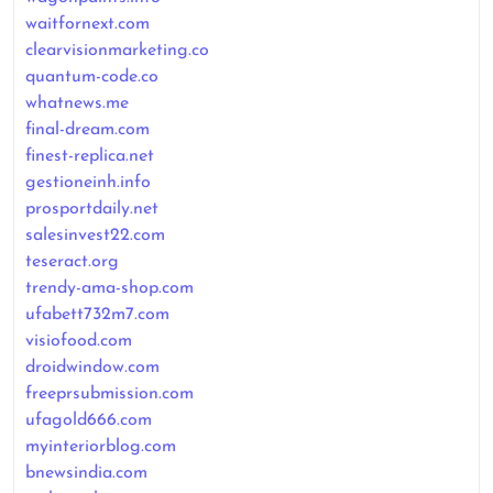
waitfornext.com
clearvisionmarketing.co
quantum-code.co
whatnews.me
final-dream.com
finest-replica.net
gestioneinh.info
prosportdaily.net
salesinvest22.com
teseract.org
trendy-ama-shop.com
ufabett732m7.com
visiofood.com
droidwindow.com
freeprsubmission.com
ufagold666.com
myinteriorblog.com
bnewsindia.com