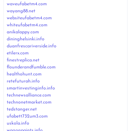
waveufabetm4.com
wayang88.net
websiteufabetm4.com
whiteufabetm4.com
anikalappy.com
dininghelsinki.info
duanfrescariverside.info
etilerx.com
finestreplica.net
flounderandfumble.com
healthohunt.com
retefuturah.info
smartinvestinginfo.info
technewsalliance.com
technonetmarket.com
tedstanger.net
ufabett732um3.com
uskola.info
wagonpaints.info