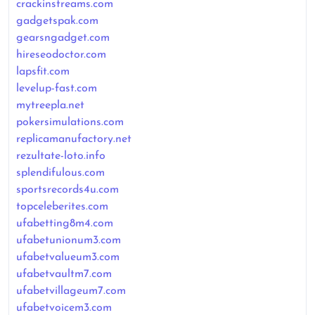
crackinstreams.com
gadgetspak.com
gearsngadget.com
hireseodoctor.com
lapsfit.com
levelup-fast.com
mytreepla.net
pokersimulations.com
replicamanufactory.net
rezultate-loto.info
splendifulous.com
sportsrecords4u.com
topceleberites.com
ufabetting8m4.com
ufabetunionum3.com
ufabetvalueum3.com
ufabetvaultm7.com
ufabetvillageum7.com
ufabetvoicem3.com