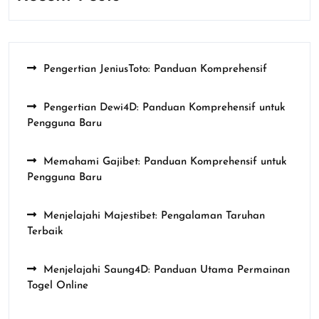
Pengertian JeniusToto: Panduan Komprehensif
Pengertian Dewi4D: Panduan Komprehensif untuk
Pengguna Baru
Memahami Gajibet: Panduan Komprehensif untuk
Pengguna Baru
Menjelajahi Majestibet: Pengalaman Taruhan
Terbaik
Menjelajahi Saung4D: Panduan Utama Permainan
Togel Online