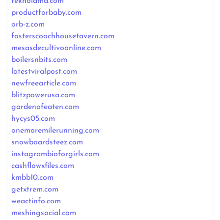
teknolama.com
productforbaby.com
orb-z.com
fosterscoachhousetavern.com
mesasdecultivoonline.com
boilersnbits.com
latestviralpost.com
newfreearticle.com
blitzpowerusa.com
gardenofeaten.com
hycys05.com
onemoremilerunning.com
snowboardsteez.com
instagrambioforgirls.com
cashflowxfiles.com
kmbb10.com
getxtrem.com
weactinfo.com
meshingsocial.com