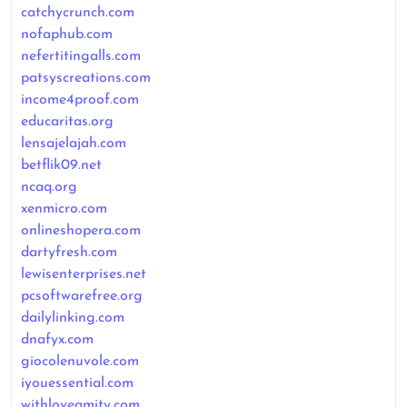
catchycrunch.com
nofaphub.com
nefertitingalls.com
patsyscreations.com
income4proof.com
educaritas.org
lensajelajah.com
betflik09.net
ncaq.org
xenmicro.com
onlineshopera.com
dartyfresh.com
lewisenterprises.net
pcsoftwarefree.org
dailylinking.com
dnafyx.com
giocolenuvole.com
iyouessential.com
withloveamity.com