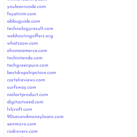
youlearncode.com
fxyatirim.com
abbuguide.com
technologyresult.com
webhostingoffers.org
whatszow.com
ehomeamerca.com
techintendo.com
techgreenpure.com
bestdropshipstore.com
cartelreviews.com
surfsway.com
nailartproduct.com
digitactseed.com
lvlcraft.com
90secondmoneyloans.com
xenmicro.com
rodrovers.com