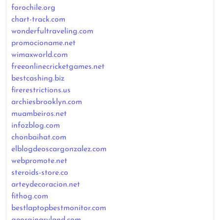
forochile.org
chart-track.com
wonderfultraveling.com
promocioname.net
wimaxworld.com
freeonlinecricketgames.net
bestcashing.biz
firerestrictions.us
archiesbrooklyn.com
muambeiros.net
infozblog.com
chonbaihat.com
elblogdeoscargonzalez.com
webpromote.net
steroids-store.co
arteydecoracion.net
fithog.com
bestlaptopbestmonitor.com
georginaryland.com