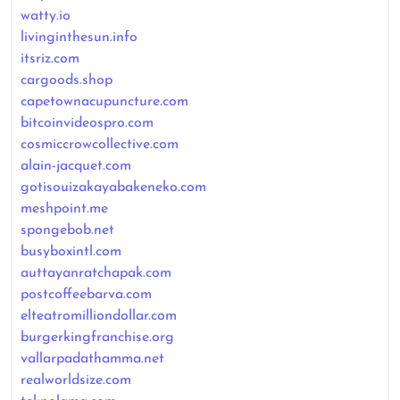
watty.io
livinginthesun.info
itsriz.com
cargoods.shop
capetownacupuncture.com
bitcoinvideospro.com
cosmiccrowcollective.com
alain-jacquet.com
gotisouizakayabakeneko.com
meshpoint.me
spongebob.net
busyboxintl.com
auttayanratchapak.com
postcoffeebarva.com
elteatromilliondollar.com
burgerkingfranchise.org
vallarpadathamma.net
realworldsize.com