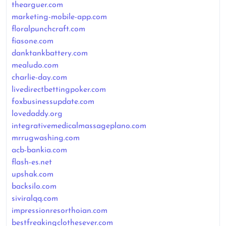
thearguer.com
marketing-mobile-app.com
floralpunchcraft.com
fiasone.com
danktankbattery.com
mealudo.com
charlie-day.com
livedirectbettingpoker.com
foxbusinessupdate.com
lovedaddy.org
integrativemedicalmassageplano.com
mrrugwashing.com
acb-bankia.com
flash-es.net
upshak.com
backsilo.com
siviralqq.com
impressionresorthoian.com
bestfreakingclothesever.com