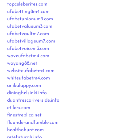
topceleberites.com
ufabetting8m4.com
ufabetunionum3.com
ufabetvalueum3.com
ufabetvaultm7.com
ufabetvillageum7.com
ufabetvoicem3.com
waveufabetm4.com
wayang88.net
websiteufabetm4.com
whiteufabetm4.com
anikalappy.com
dininghelsinki.info
duanfrescariverside.info
etilerx.com
finestreplica.net
flounderandfumble.com
healthohunt.com
retefuturah.info