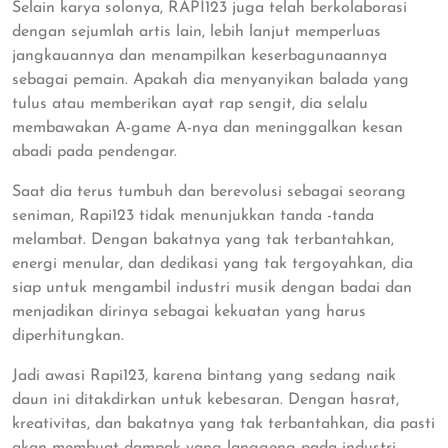
Selain karya solonya, RAPI123 juga telah berkolaborasi
dengan sejumlah artis lain, lebih lanjut memperluas
jangkauannya dan menampilkan keserbagunaannya
sebagai pemain. Apakah dia menyanyikan balada yang
tulus atau memberikan ayat rap sengit, dia selalu
membawakan A-game A-nya dan meninggalkan kesan
abadi pada pendengar.
Saat dia terus tumbuh dan berevolusi sebagai seorang
seniman, Rapi123 tidak menunjukkan tanda -tanda
melambat. Dengan bakatnya yang tak terbantahkan,
energi menular, dan dedikasi yang tak tergoyahkan, dia
siap untuk mengambil industri musik dengan badai dan
menjadikan dirinya sebagai kekuatan yang harus
diperhitungkan.
Jadi awasi Rapi123, karena bintang yang sedang naik
daun ini ditakdirkan untuk kebesaran. Dengan hasrat,
kreativitas, dan bakatnya yang tak terbantahkan, dia pasti
akan membuat dampak yang langgeng pada industri