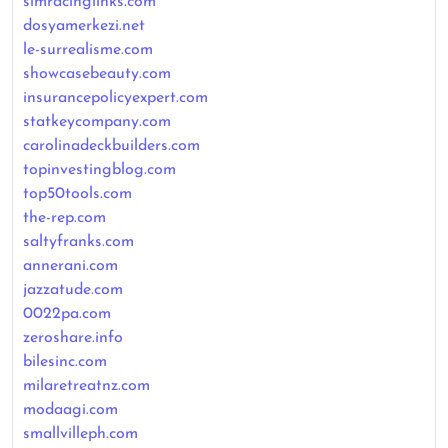
simracinglinks.com
dosyamerkezi.net
le-surrealisme.com
showcasebeauty.com
insurancepolicyexpert.com
statkeycompany.com
carolinadeckbuilders.com
topinvestingblog.com
top50tools.com
the-rep.com
saltyfranks.com
annerani.com
jazzatude.com
0022pa.com
zeroshare.info
bilesinc.com
milaretreatnz.com
modaagi.com
smallvilleph.com