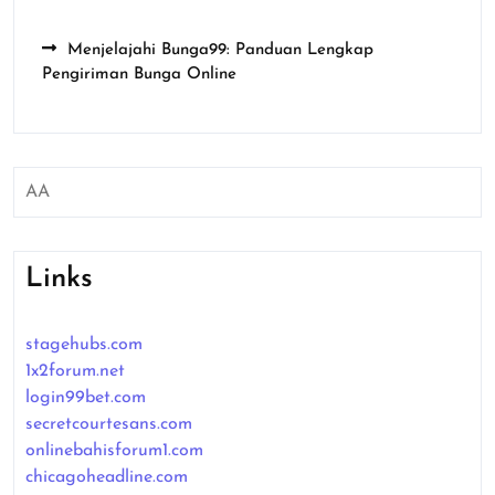
Menjelajahi Bunga99: Panduan Lengkap
Pengiriman Bunga Online
AA
Links
stagehubs.com
1x2forum.net
login99bet.com
secretcourtesans.com
onlinebahisforum1.com
chicagoheadline.com