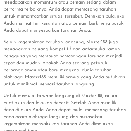
mendapatkan momentum atau pemain sedang dalam
performa terbaiknya, Anda dapat memasang taruhan
untuk memanfaatkan situasi tersebut. Demikian pula, jika
Anda melihat tim kesulitan atau pemain berkinerja buruk,
Anda dapat menyesuaikan taruhan Anda.
Selain kegembiraan taruhan langsung, Master188 juga
menawarkan peluang kompetitif dan antarmuka ramah
pengguna yang membuat pemasangan taruhan menjadi
cepat dan mudah. Apakah Anda seorang petaruh
berpengalaman atau baru mengenal dunia taruhan
olahraga, Master188 memiliki semua yang Anda butuhkan
untuk menikmati sensasi taruhan langsung.
Untuk memulai taruhan langsung di Master188, cukup
buat akun dan lakukan deposit. Setelah Anda memiliki
dana di akun Anda, Anda dapat mulai memasang taruhan
pada acara olahraga langsung dan merasakan
kegembiraan menyaksikan taruhan Anda dimainkan
secara real-time.