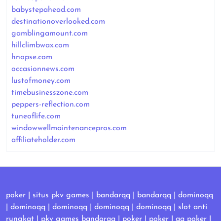
babystepahead.com
destinationoverlooked.com
gamblingamount.com
hillclimbwax.com
hnopse.com
occasionnews.com
lustofmoney.com
timebusinesszone.com
peppers-reflection.com
tuneoflife.com
windowwellmaintenancepros.com
affiliateholder.com
poker
|
situs pkv games
|
bandarqq
|
bandarqq
|
dominoqq
|
dominoqq
|
dominoqq
|
dominoqq
|
dominoqq
|
slot anti
rungkat
|
pkv games bandarqq
|
poker
|
poker
|
qq poker
|