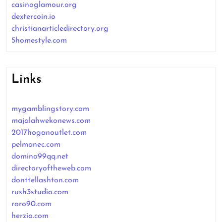
casinoglamour.org
dextercoin.io
christianarticledirectory.org
5homestyle.com
Links
mygamblingstory.com
majalahwekonews.com
2017hoganoutlet.com
pelmanec.com
domino99qq.net
directoryoftheweb.com
donttellashton.com
rush3studio.com
roro90.com
herzio.com