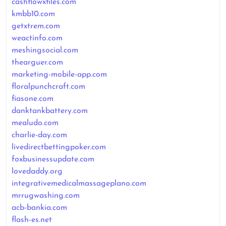
cashflowxfiles.com
kmbb10.com
getxtrem.com
weactinfo.com
meshingsocial.com
thearguer.com
marketing-mobile-app.com
floralpunchcraft.com
fiasone.com
danktankbattery.com
mealudo.com
charlie-day.com
livedirectbettingpoker.com
foxbusinessupdate.com
lovedaddy.org
integrativemedicalmassageplano.com
mrrugwashing.com
acb-bankia.com
flash-es.net