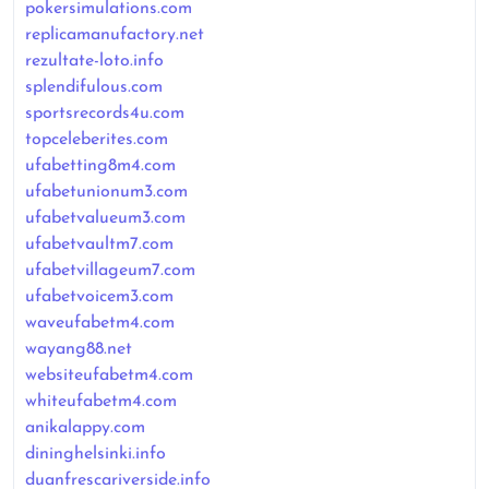
pokersimulations.com
replicamanufactory.net
rezultate-loto.info
splendifulous.com
sportsrecords4u.com
topceleberites.com
ufabetting8m4.com
ufabetunionum3.com
ufabetvalueum3.com
ufabetvaultm7.com
ufabetvillageum7.com
ufabetvoicem3.com
waveufabetm4.com
wayang88.net
websiteufabetm4.com
whiteufabetm4.com
anikalappy.com
dininghelsinki.info
duanfrescariverside.info