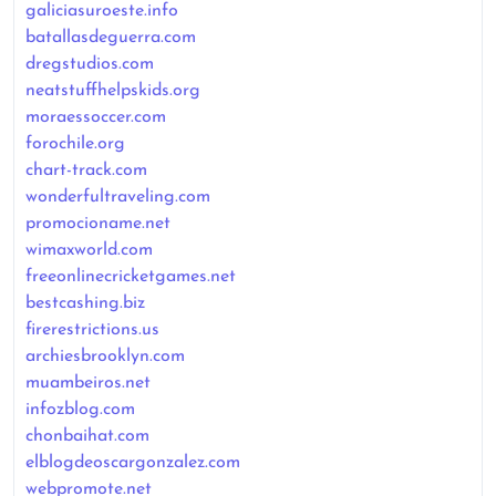
galiciasuroeste.info
batallasdeguerra.com
dregstudios.com
neatstuffhelpskids.org
moraessoccer.com
forochile.org
chart-track.com
wonderfultraveling.com
promocioname.net
wimaxworld.com
freeonlinecricketgames.net
bestcashing.biz
firerestrictions.us
archiesbrooklyn.com
muambeiros.net
infozblog.com
chonbaihat.com
elblogdeoscargonzalez.com
webpromote.net