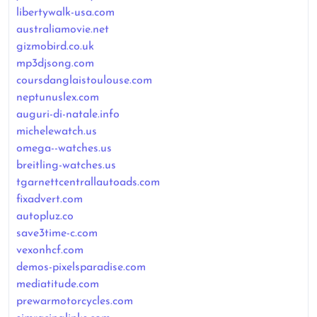
libertywalk-usa.com
australiamovie.net
gizmobird.co.uk
mp3djsong.com
coursdanglaistoulouse.com
neptunuslex.com
auguri-di-natale.info
michelewatch.us
omega--watches.us
breitling-watches.us
tgarnettcentrallautoads.com
fixadvert.com
autopluz.co
save3time-c.com
vexonhcf.com
demos-pixelsparadise.com
mediatitude.com
prewarmotorcycles.com