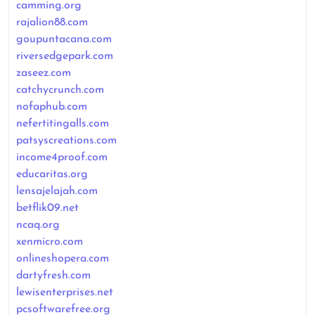
camming.org
rajalion88.com
goupuntacana.com
riversedgepark.com
zaseez.com
catchycrunch.com
nofaphub.com
nefertitingalls.com
patsyscreations.com
income4proof.com
educaritas.org
lensajelajah.com
betflik09.net
ncaq.org
xenmicro.com
onlineshopera.com
dartyfresh.com
lewisenterprises.net
pcsoftwarefree.org