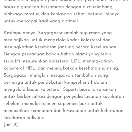
harus digunakan bersamaan dengan diet seimbang,
olahraga teratur, dan kebiasaan sehat jantung lainnya
untuk mencapai hasil yang optimal.
Kesimpulannya, Surgagacor adalah suplemen yang
menjanjikan untuk mengelola kadar kolesterol dan
meningkatkan kesehatan jantung secara keseluruhan.
Dengan perpaduan bahan-bahan alami yang telah
terbukti menurunkan kolesterol LDL, meningkatkan
kolesterol HDL, dan meningkatkan kesehatan jantung,
Surgagacor mungkin merupakan tambahan yang
berharga untuk pendekatan komprehensif dalam
mengelola kadar kolesterol. Seperti biasa, disarankan
untuk berkonsultasi dengan penyedia layanan kesehatan
sebelum memulai rejimen suplemen baru untuk
memastikan keamanan dan kesesuaian untuk kebutuhan
kesehatan individu.
[ad_2]