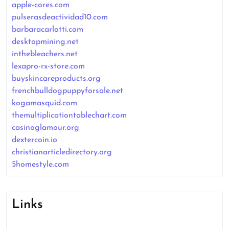
apple-cores.com
pulserasdeactividad10.com
barbaracarlotti.com
desktopmining.net
inthebleachers.net
lexapro-rx-store.com
buyskincareproducts.org
frenchbulldogpuppyforsale.net
kogamasquid.com
themultiplicationtablechart.com
casinoglamour.org
dextercoin.io
christianarticledirectory.org
5homestyle.com
Links