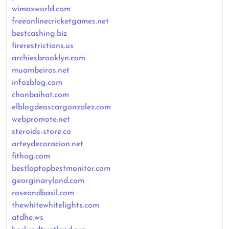
wimaxworld.com
freeonlinecricketgames.net
bestcashing.biz
firerestrictions.us
archiesbrooklyn.com
muambeiros.net
infozblog.com
chonbaihat.com
elblogdeoscargonzalez.com
webpromote.net
steroids-store.co
arteydecoracion.net
fithog.com
bestlaptopbestmonitor.com
georginaryland.com
roseandbasil.com
thewhitewhitelights.com
atdhe.ws