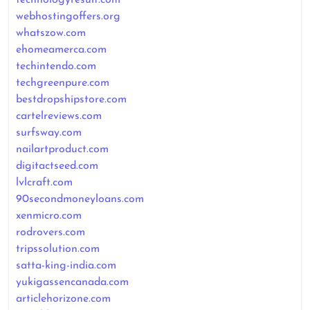
webhostingoffers.org
whatszow.com
ehomeamerca.com
techintendo.com
techgreenpure.com
bestdropshipstore.com
cartelreviews.com
surfsway.com
nailartproduct.com
digitactseed.com
lvlcraft.com
90secondmoneyloans.com
xenmicro.com
rodrovers.com
tripssolution.com
satta-king-india.com
yukigassencanada.com
articlehorizone.com