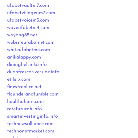
ufabetvaultm7.com
ufabetvillageum7.com
ufabetvoicem3.com
waveufabetm4.com
wayang88.net
websiteufabetm4.com
whiteufabetm4.com
anikalappy.com
dininghelsinki.info
duanfrescariverside.info
etilerx.com
finestreplica.net
flounderandfumble.com
healthohunt.com
retefuturah.info
smartinvestinginfo.info
technewsalliance.com
technonetmarket.com