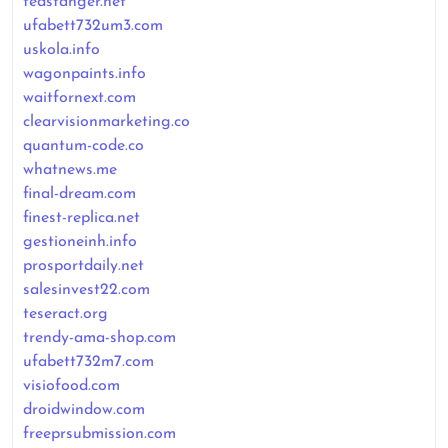
tedstanger.net
ufabett732um3.com
uskola.info
wagonpaints.info
waitfornext.com
clearvisionmarketing.co
quantum-code.co
whatnews.me
final-dream.com
finest-replica.net
gestioneinh.info
prosportdaily.net
salesinvest22.com
teseract.org
trendy-ama-shop.com
ufabett732m7.com
visiofood.com
droidwindow.com
freeprsubmission.com