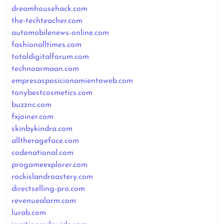
dreamhousehack.com
the-techteacher.com
automobilenews-online.com
fashionalltimes.com
totaldigitalforum.com
technoarmaan.com
empresasposicionamientoweb.com
tonybestcosmetics.com
buzznc.com
fxjoiner.com
skinbykindra.com
alltherageface.com
codenational.com
progameexplorer.com
rockislandroastery.com
directselling-pro.com
revenuealarm.com
lurab.com