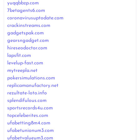
yuqqbbzp.com
7betagents6.com
coronavirusuptodate.com
crackinstreams.com
gadgetspak.com
gearsngadget.com
hireseodoctor.com
lapsfit.com
levelup-fast.com
mytreepla.net
pokersimulations.com
replicamanufactory.net
rezultate-loto.info
splendifulous.com
sportsrecords4u.com
topceleberites.com
ufabetting8m4.com
ufabetunionum3.com
ufabetvalueum3.com