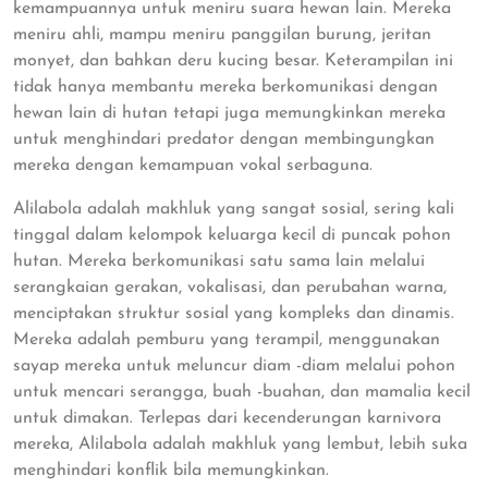
kemampuannya untuk meniru suara hewan lain. Mereka
meniru ahli, mampu meniru panggilan burung, jeritan
monyet, dan bahkan deru kucing besar. Keterampilan ini
tidak hanya membantu mereka berkomunikasi dengan
hewan lain di hutan tetapi juga memungkinkan mereka
untuk menghindari predator dengan membingungkan
mereka dengan kemampuan vokal serbaguna.
Alilabola adalah makhluk yang sangat sosial, sering kali
tinggal dalam kelompok keluarga kecil di puncak pohon
hutan. Mereka berkomunikasi satu sama lain melalui
serangkaian gerakan, vokalisasi, dan perubahan warna,
menciptakan struktur sosial yang kompleks dan dinamis.
Mereka adalah pemburu yang terampil, menggunakan
sayap mereka untuk meluncur diam -diam melalui pohon
untuk mencari serangga, buah -buahan, dan mamalia kecil
untuk dimakan. Terlepas dari kecenderungan karnivora
mereka, Alilabola adalah makhluk yang lembut, lebih suka
menghindari konflik bila memungkinkan.