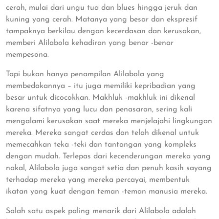
cerah, mulai dari ungu tua dan blues hingga jeruk dan
kuning yang cerah. Matanya yang besar dan ekspresif
tampaknya berkilau dengan kecerdasan dan kerusakan,
memberi Alilabola kehadiran yang benar -benar
mempesona.
Tapi bukan hanya penampilan Alilabola yang
membedakannya – itu juga memiliki kepribadian yang
besar untuk dicocokkan. Makhluk -makhluk ini dikenal
karena sifatnya yang lucu dan penasaran, sering kali
mengalami kerusakan saat mereka menjelajahi lingkungan
mereka. Mereka sangat cerdas dan telah dikenal untuk
memecahkan teka -teki dan tantangan yang kompleks
dengan mudah. Terlepas dari kecenderungan mereka yang
nakal, Alilabola juga sangat setia dan penuh kasih sayang
terhadap mereka yang mereka percayai, membentuk
ikatan yang kuat dengan teman -teman manusia mereka.
Salah satu aspek paling menarik dari Alilabola adalah