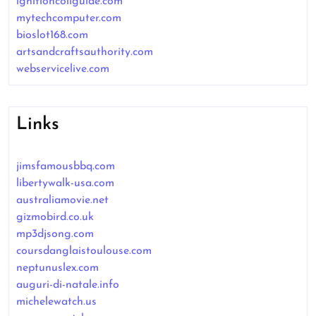
ignitioncoilguide.com
mytechcomputer.com
bioslot168.com
artsandcraftsauthority.com
webservicelive.com
Links
jimsfamousbbq.com
libertywalk-usa.com
australiamovie.net
gizmobird.co.uk
mp3djsong.com
coursdanglaistoulouse.com
neptunuslex.com
auguri-di-natale.info
michelewatch.us