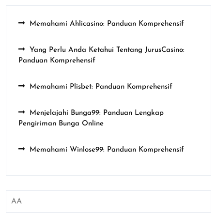
Memahami Ahlicasino: Panduan Komprehensif
Yang Perlu Anda Ketahui Tentang JurusCasino:
Panduan Komprehensif
Memahami Plisbet: Panduan Komprehensif
Menjelajahi Bunga99: Panduan Lengkap
Pengiriman Bunga Online
Memahami Winlose99: Panduan Komprehensif
AA