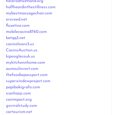
heckrodtwetland.org
halfheardinthestillness.com
mybestmassagechair.com
ericreed.net
fluxetine.com
mobilecasino8760.com
betqq3.net
casinoloans5.us
CasinoAuction.us
kipooglecouk.us
mykitchennhome.com
aumoulinvert.com
thefoodiepassport.com
superwindowproject.com
papibakigrafo.com
icanhazjs.com
canimpact.org
goviralstudy.com
cartourism.net