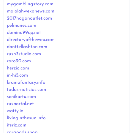
mygamblingstory.com
majalahwekonews.com
2017hoganoutlet.com
pelmanec.com
domino99qq.net
directoryoftheweb.com
donttellashton.com
rush3studio.com
roro90.com
herzio.com
in-hi5.com
krainafantasy.info
todas-noticias.com
senikartu.com
rusportal.net
watty.io
livinginthesun.info
itsriz.com
cargoods.shop