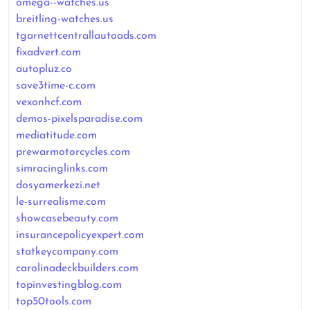
omega--watches.us
breitling-watches.us
tgarnettcentrallautoads.com
fixadvert.com
autopluz.co
save3time-c.com
vexonhcf.com
demos-pixelsparadise.com
mediatitude.com
prewarmotorcycles.com
simracinglinks.com
dosyamerkezi.net
le-surrealisme.com
showcasebeauty.com
insurancepolicyexpert.com
statkeycompany.com
carolinadeckbuilders.com
topinvestingblog.com
top50tools.com