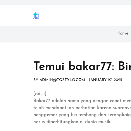
Skip
to
content
Home
Temui bakar77: Bi
BY
ADMIN@TOSTYLO.COM
JANUARY 27, 2025
[ad_1]
Bakar77 adalah nama yang dengan cepat membu
telah mendapatkan perhatian karena suaran
penggemar yang berkembang dan serangkaian 
harus diperhitungkan di dunia musik.