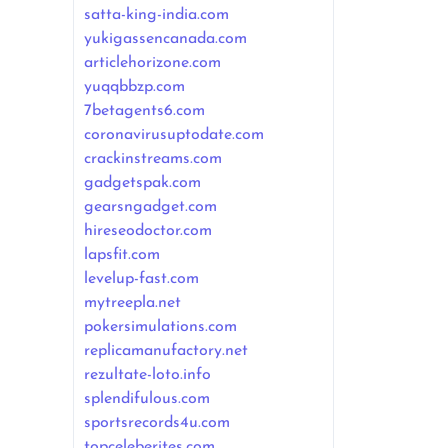
satta-king-india.com
yukigassencanada.com
articlehorizone.com
yuqqbbzp.com
7betagents6.com
coronavirusuptodate.com
crackinstreams.com
gadgetspak.com
gearsngadget.com
hireseodoctor.com
lapsfit.com
levelup-fast.com
mytreepla.net
pokersimulations.com
replicamanufactory.net
rezultate-loto.info
splendifulous.com
sportsrecords4u.com
topceleberites.com