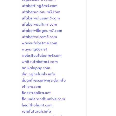
ufabetting8m4.com
ufabetunionum3.com
ufabetvalueum3.com
ufabetvaultm7.com
ufabetvillageum7.com
ufabetvoicem3.com
waveufabetm4.com
wayang88.net
websiteufabetm4.com
whiteufabetm4.com
anikalappy.com
dininghelsinki.info
duanfrescariverside.info
etilerx.com
finestreplica.net
flounderandfumble.com
healthohunt.com
retefuturah.info