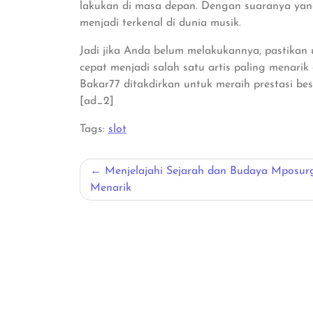
lakukan di masa depan. Dengan suaranya yang
menjadi terkenal di dunia musik.
Jadi jika Anda belum melakukannya, pastikan 
cepat menjadi salah satu artis paling menarik 
Bakar77 ditakdirkan untuk meraih prestasi bes
[ad_2]
Tags:
slot
Post
Menjelajahi Sejarah dan Budaya Mposur
Menarik
navigation