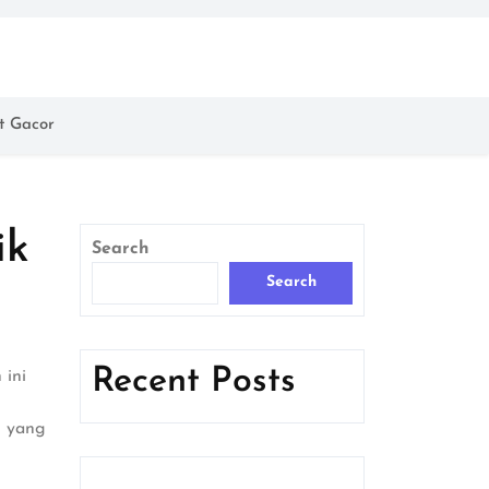
t Gacor
ik
Search
Search
Recent Posts
 ini
n yang