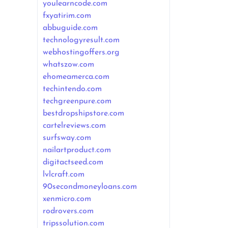
youlearncode.com
fxyatirim.com
abbuguide.com
technologyresult.com
webhostingoffers.org
whatszow.com
ehomeamerca.com
techintendo.com
techgreenpure.com
bestdropshipstore.com
cartelreviews.com
surfsway.com
nailartproduct.com
digitactseed.com
lvlcraft.com
90secondmoneyloans.com
xenmicro.com
rodrovers.com
tripssolution.com