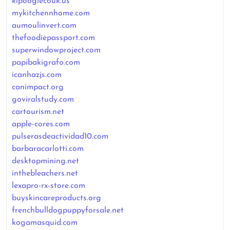
kipooglecouk.us
mykitchennhome.com
aumoulinvert.com
thefoodiepassport.com
superwindowproject.com
papibakigrafo.com
icanhazjs.com
canimpact.org
goviralstudy.com
cartourism.net
apple-cores.com
pulserasdeactividad10.com
barbaracarlotti.com
desktopmining.net
inthebleachers.net
lexapro-rx-store.com
buyskincareproducts.org
frenchbulldogpuppyforsale.net
kogamasquid.com