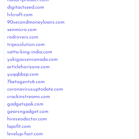
digitactseed.com
lvlcraft.com
90secondmoneyloans.com
xenmicro.com
rodrovers.com
tripssolution.com
satta-king-india.com
yukigassencanada.com
articlehorizone.com
yuqqbbzp.com
7betagents6.com
coronavirusuptodate.com
crackinstreams.com
gadgetspak.com
gearsngadget.com
hireseodoctor.com
lapsfit.com
levelup-fast.com