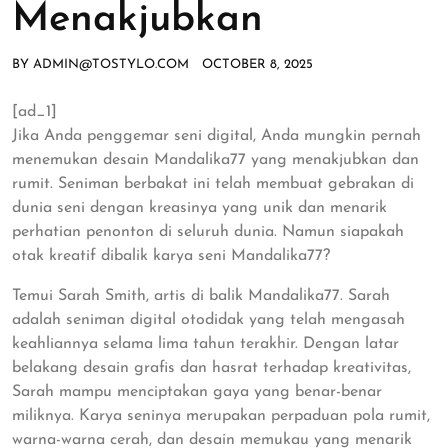
Menakjubkan
BY
ADMIN@TOSTYLO.COM
OCTOBER 8, 2025
[ad_1]
Jika Anda penggemar seni digital, Anda mungkin pernah
menemukan desain Mandalika77 yang menakjubkan dan
rumit. Seniman berbakat ini telah membuat gebrakan di
dunia seni dengan kreasinya yang unik dan menarik
perhatian penonton di seluruh dunia. Namun siapakah
otak kreatif dibalik karya seni Mandalika77?
Temui Sarah Smith, artis di balik Mandalika77. Sarah
adalah seniman digital otodidak yang telah mengasah
keahliannya selama lima tahun terakhir. Dengan latar
belakang desain grafis dan hasrat terhadap kreativitas,
Sarah mampu menciptakan gaya yang benar-benar
miliknya. Karya seninya merupakan perpaduan pola rumit,
warna-warna cerah, dan desain memukau yang menarik