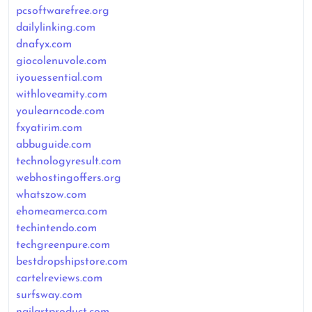
pcsoftwarefree.org
dailylinking.com
dnafyx.com
giocolenuvole.com
iyouessential.com
withloveamity.com
youlearncode.com
fxyatirim.com
abbuguide.com
technologyresult.com
webhostingoffers.org
whatszow.com
ehomeamerca.com
techintendo.com
techgreenpure.com
bestdropshipstore.com
cartelreviews.com
surfsway.com
nailartproduct.com