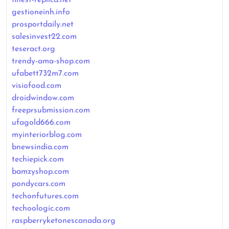
gestioneinh.info
prosportdaily.net
salesinvest22.com
teseract.org
trendy-ama-shop.com
ufabett732m7.com
visiofood.com
droidwindow.com
freeprsubmission.com
ufagold666.com
myinteriorblog.com
bnewsindia.com
techiepick.com
bamzyshop.com
pondycars.com
techonfutures.com
techoologic.com
raspberryketonescanada.org