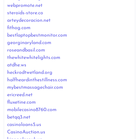
webpromote.net
steroids-store.co
arteydecoracion.net
fithog.com
bestlaptopbestmonitor.com
georginaryland.com
roseandbasil.com
thewhitewhitelights.com
atdhe.ws
heckrodtwetland.org
halfheardinthestillness.com
mybestmassagechair.com
ericreed.net
fluxetine.com
mobilecasino8760.com
betqq3.net
casinoloans5.us
CasinoAuction.us