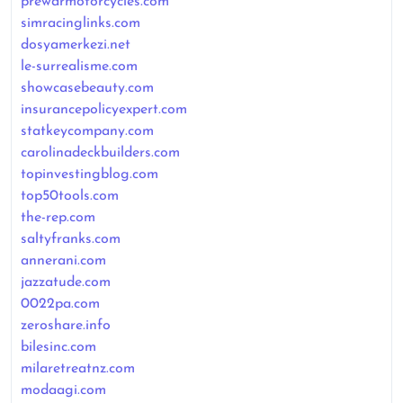
prewarmotorcycles.com
simracinglinks.com
dosyamerkezi.net
le-surrealisme.com
showcasebeauty.com
insurancepolicyexpert.com
statkeycompany.com
carolinadeckbuilders.com
topinvestingblog.com
top50tools.com
the-rep.com
saltyfranks.com
annerani.com
jazzatude.com
0022pa.com
zeroshare.info
bilesinc.com
milaretreatnz.com
modaagi.com