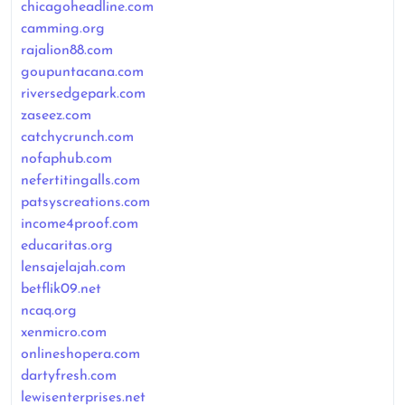
chicagoheadline.com
camming.org
rajalion88.com
goupuntacana.com
riversedgepark.com
zaseez.com
catchycrunch.com
nofaphub.com
nefertitingalls.com
patsyscreations.com
income4proof.com
educaritas.org
lensajelajah.com
betflik09.net
ncaq.org
xenmicro.com
onlineshopera.com
dartyfresh.com
lewisenterprises.net