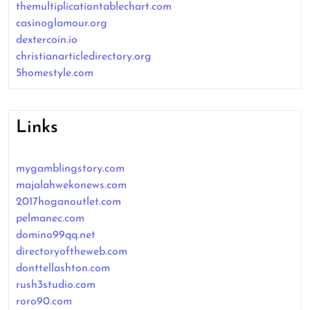
themultiplicationtablechart.com
casinoglamour.org
dextercoin.io
christianarticledirectory.org
5homestyle.com
Links
mygamblingstory.com
majalahwekonews.com
2017hoganoutlet.com
pelmanec.com
domino99qq.net
directoryoftheweb.com
donttellashton.com
rush3studio.com
roro90.com