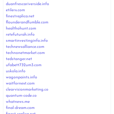
duanfrescariverside.info
etilerx.com
finestreplica.net
flounderandfumble.com
healthohunt.com
retefuturah.info
smartinvestinginfo.info
technewsalliance.com
technonetmarket.com
tedstanger.net
ufabett732um3.com
uskola.info
wagonpaints.info
waitfornext.com
clearvisionmarketing.co
quantum-code.co
whatnews.me
final-dream.com
finest-replica.net