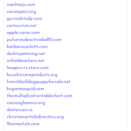
icanhazjs.com
canimpact.org
goviralstudy.com
cartourism.net
apple-cores.com
pulserasdeactividad10.com
barbaracarlotti.com
desktopmining.net
inthebleachers.net
lexapro-rx-store.com
buyskincareproducts.org
frenchbulldogpuppyforsale.net
kogamasquid.com
themultiplicationtablechart.com
casinoglamour.org
dextercoin.io
christianarticledirectory.org
5homestyle.com