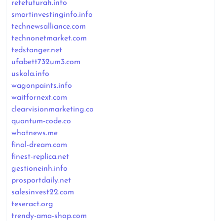
retefuturah.info
smartinvestinginfo.info
technewsalliance.com
technonetmarket.com
tedstanger.net
ufabett732um3.com
uskola.info
wagonpaints.info
waitfornext.com
clearvisionmarketing.co
quantum-code.co
whatnews.me
final-dream.com
finest-replica.net
gestioneinh.info
prosportdaily.net
salesinvest22.com
teseract.org
trendy-ama-shop.com