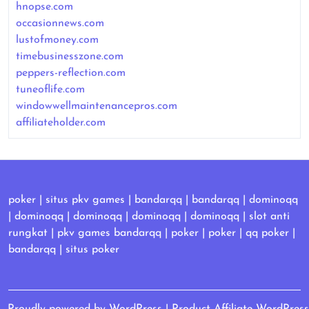
hnopse.com
occasionnews.com
lustofmoney.com
timebusinesszone.com
peppers-reflection.com
tuneoflife.com
windowwellmaintenancepros.com
affiliateholder.com
poker
|
situs pkv games
|
bandarqq
|
bandarqq
|
dominoqq
|
dominoqq
|
dominoqq
|
dominoqq
|
dominoqq
|
slot anti
rungkat
|
pkv games bandarqq
|
poker
|
poker
|
qq poker
|
bandarqq
|
situs poker
Proudly powered by WordPress
|
Product Affiliate WordPress