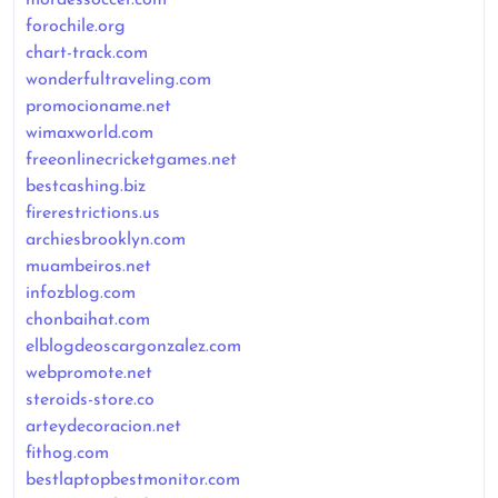
forochile.org
chart-track.com
wonderfultraveling.com
promocioname.net
wimaxworld.com
freeonlinecricketgames.net
bestcashing.biz
firerestrictions.us
archiesbrooklyn.com
muambeiros.net
infozblog.com
chonbaihat.com
elblogdeoscargonzalez.com
webpromote.net
steroids-store.co
arteydecoracion.net
fithog.com
bestlaptopbestmonitor.com