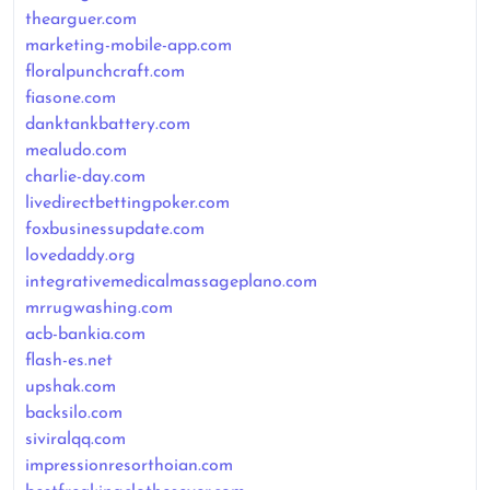
thearguer.com
marketing-mobile-app.com
floralpunchcraft.com
fiasone.com
danktankbattery.com
mealudo.com
charlie-day.com
livedirectbettingpoker.com
foxbusinessupdate.com
lovedaddy.org
integrativemedicalmassageplano.com
mrrugwashing.com
acb-bankia.com
flash-es.net
upshak.com
backsilo.com
siviralqq.com
impressionresorthoian.com