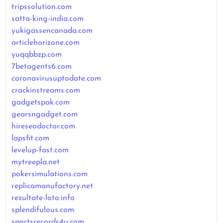
tripssolution.com
satta-king-india.com
yukigassencanada.com
articlehorizone.com
yuqqbbzp.com
7betagents6.com
coronavirusuptodate.com
crackinstreams.com
gadgetspak.com
gearsngadget.com
hireseodoctor.com
lapsfit.com
levelup-fast.com
mytreepla.net
pokersimulations.com
replicamanufactory.net
rezultate-loto.info
splendifulous.com
sportsrecords4u.com