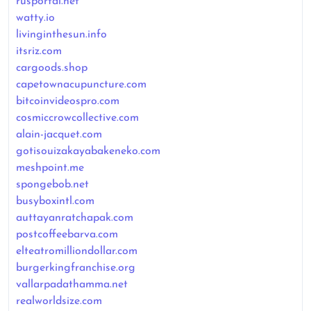
rusportal.net
watty.io
livinginthesun.info
itsriz.com
cargoods.shop
capetownacupuncture.com
bitcoinvideospro.com
cosmiccrowcollective.com
alain-jacquet.com
gotisouizakayabakeneko.com
meshpoint.me
spongebob.net
busyboxintl.com
auttayanratchapak.com
postcoffeebarva.com
elteatromilliondollar.com
burgerkingfranchise.org
vallarpadathamma.net
realworldsize.com