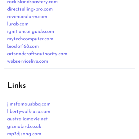
rockislandroastery.com
directselling-pro.com
revenuealarm.com
lurab.com
ignitioncoilguide.com
mytechcomputer.com
bioslot168.com
artsandcraftsauthority.com
webservicelive.com
Links
jimsfamousbbq.com
libertywalk-usa.com
australiamovie.net
gizmobird.co.uk
mp3djsong.com