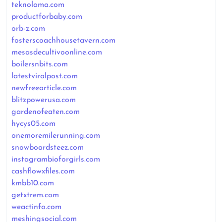
teknolama.com
productforbaby.com
orb-z.com
fosterscoachhousetavern.com
mesasdecultivoonline.com
boilersnbits.com
latestviralpost.com
newfreearticle.com
blitzpowerusa.com
gardenofeaten.com
hycys05.com
onemoremilerunning.com
snowboardsteez.com
instagrambioforgirls.com
cashflowxfiles.com
kmbb10.com
getxtrem.com
weactinfo.com
meshingsocial.com