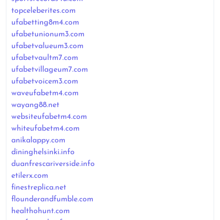
topceleberites.com
ufabetting8m4.com
ufabetunionum3.com
ufabetvalueum3.com
ufabetvaultm7.com
ufabetvillageum7.com
ufabetvoicem3.com
waveufabetm4.com
wayang88.net
websiteufabetm4.com
whiteufabetm4.com
anikalappy.com
dininghelsinki.info
duanfrescariverside.info
etilerx.com
finestreplica.net
flounderandfumble.com
healthohunt.com