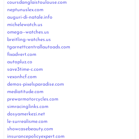
coursdanglaistoulouse.com
neptunuslex.com
auguri-di-natale.info
michelewatch.us
omega--watches.us
breitling-watches.us
tgarnettcentrallautoads.com
fixadvert.com
autopluz.co
save3time-c.com
vexonhcf.com
demos-pixelsparadise.com
mediatitude.com
prewarmotorcycles.com
simracinglinks.com
dosyamerkezi.net
le-surrealisme.com
showcasebeauty.com
insurancepolicyexpert.com