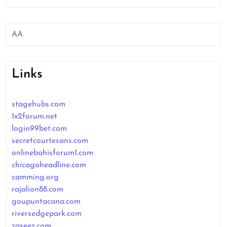
AA
Links
stagehubs.com
1x2forum.net
login99bet.com
secretcourtesans.com
onlinebahisforum1.com
chicagoheadline.com
camming.org
rajalion88.com
goupuntacana.com
riversedgepark.com
zaseez.com