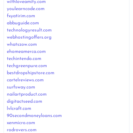
withloveamity.com
youlearncode.com
fxyatirim.com
abbuguide.com
technologyresult.com
webhostingoffers.org
whatszow.com
ehomeamerca.com
techintendo.com
techgreenpure.com
bestdropshipstore.com
cartelreviews.com
surfsway.com
nailartproduct.com
digitactseed.com
lvlcraft.com
90secondmoneyloans.com
xenmicro.com
rodrovers.com