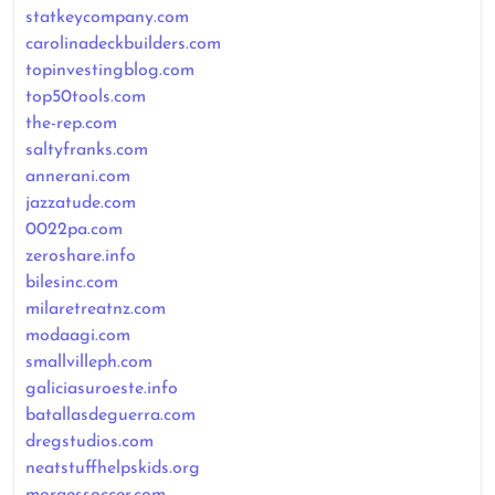
statkeycompany.com
carolinadeckbuilders.com
topinvestingblog.com
top50tools.com
the-rep.com
saltyfranks.com
annerani.com
jazzatude.com
0022pa.com
zeroshare.info
bilesinc.com
milaretreatnz.com
modaagi.com
smallvilleph.com
galiciasuroeste.info
batallasdeguerra.com
dregstudios.com
neatstuffhelpskids.org
moraessoccer.com