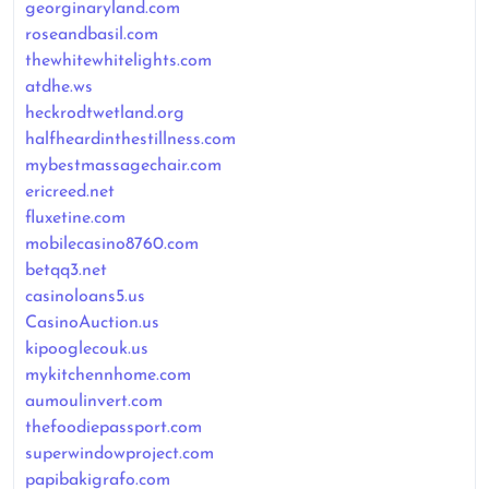
georginaryland.com
roseandbasil.com
thewhitewhitelights.com
atdhe.ws
heckrodtwetland.org
halfheardinthestillness.com
mybestmassagechair.com
ericreed.net
fluxetine.com
mobilecasino8760.com
betqq3.net
casinoloans5.us
CasinoAuction.us
kipooglecouk.us
mykitchennhome.com
aumoulinvert.com
thefoodiepassport.com
superwindowproject.com
papibakigrafo.com