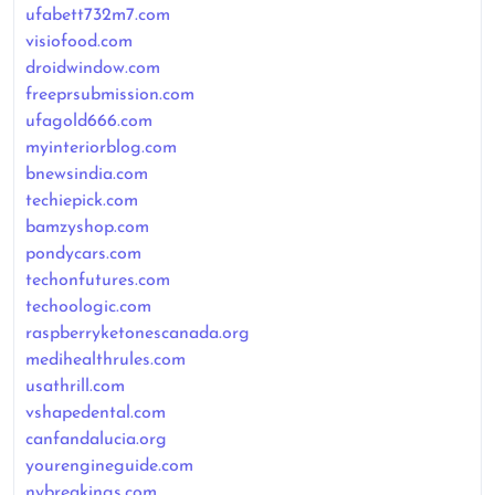
ufabett732m7.com
visiofood.com
droidwindow.com
freeprsubmission.com
ufagold666.com
myinteriorblog.com
bnewsindia.com
techiepick.com
bamzyshop.com
pondycars.com
techonfutures.com
techoologic.com
raspberryketonescanada.org
medihealthrules.com
usathrill.com
vshapedental.com
canfandalucia.org
yourengineguide.com
nybreakings.com