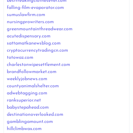
bestfreakingclothesever.com
falling-film-evaporator.com
sumuslawfirm.com
nursingprowriters.com
greenmountainthreadwear.com
acutedispensary.com
sattamatkanewsblog.com
cryptocurrencytradingcn.com
totowaz.com
charlestonwipesettlement.com
brandfollowmarket.com
weeklyjobnews.com
countyanimalshelter.com
adwebtagging.com
ranksuperior.net
babystepahead.com
destinationoverlooked.com
gamblingamount.com
hillclimbwax.com