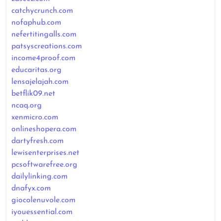
catchycrunch.com
nofaphub.com
nefertitingalls.com
patsyscreations.com
income4proof.com
educaritas.org
lensajelajah.com
betflik09.net
ncaq.org
xenmicro.com
onlineshopera.com
dartyfresh.com
lewisenterprises.net
pcsoftwarefree.org
dailylinking.com
dnafyx.com
giocolenuvole.com
iyouessential.com