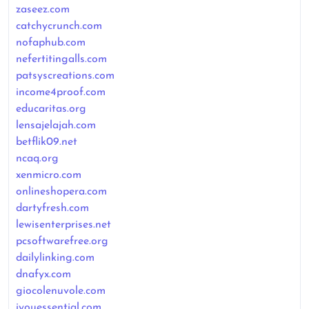
zaseez.com
catchycrunch.com
nofaphub.com
nefertitingalls.com
patsyscreations.com
income4proof.com
educaritas.org
lensajelajah.com
betflik09.net
ncaq.org
xenmicro.com
onlineshopera.com
dartyfresh.com
lewisenterprises.net
pcsoftwarefree.org
dailylinking.com
dnafyx.com
giocolenuvole.com
iyouessential.com