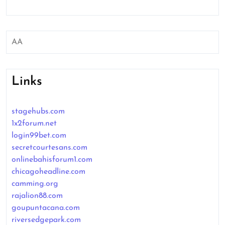
AA
Links
stagehubs.com
1x2forum.net
login99bet.com
secretcourtesans.com
onlinebahisforum1.com
chicagoheadline.com
camming.org
rajalion88.com
goupuntacana.com
riversedgepark.com