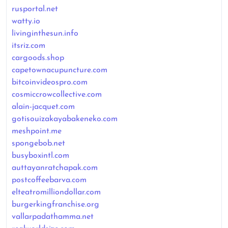
rusportal.net
watty.io
livinginthesun.info
itsriz.com
cargoods.shop
capetownacupuncture.com
bitcoinvideospro.com
cosmiccrowcollective.com
alain-jacquet.com
gotisouizakayabakeneko.com
meshpoint.me
spongebob.net
busyboxintl.com
auttayanratchapak.com
postcoffeebarva.com
elteatromilliondollar.com
burgerkingfranchise.org
vallarpadathamma.net