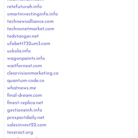
retefuturah.info
smartinvestinginfo.info
technewsalliance.com
technonetmarket.com
tedstanger.net
ufabett732um3.com
uskola.info
wagonpaints.info
waitfornext.com
clearvisionmarketing.co
quantum-code.co
whatnews.me
final-dream.com
finest-replica.net
gestioneinh.info
prosportdaily.net
salesinvest22.com
teseract.org