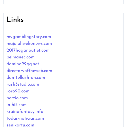
Links
mygamblingstory.com
majalahwekonews.com
2017hoganoutlet.com
pelmanec.com
domino99qq.net
directoryoftheweb.com
donttellashton.com
rush3studio.com
roro90.com
herzio.com
in-hi5.com
krainafantasy.info
todas-noticias.com
senikartu.com