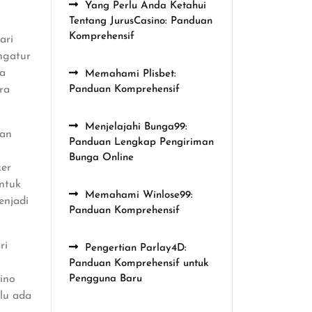
Yang Perlu Anda Ketahui
Tentang JurusCasino: Panduan
Komprehensif
ari
ngatur
ya
Memahami Plisbet:
ra
Panduan Komprehensif
Menjelajahi Bunga99:
ian
Panduan Lengkap Pengiriman
Bunga Online
ker
untuk
Memahami Winlose99:
enjadi
Panduan Komprehensif
ri
Pengertian Parlay4D:
Panduan Komprehensif untuk
ino
Pengguna Baru
lu ada