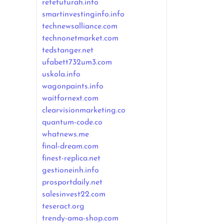
retefuturah.info
smartinvestinginfo.info
technewsalliance.com
technonetmarket.com
tedstanger.net
ufabett732um3.com
uskola.info
wagonpaints.info
waitfornext.com
clearvisionmarketing.co
quantum-code.co
whatnews.me
final-dream.com
finest-replica.net
gestioneinh.info
prosportdaily.net
salesinvest22.com
teseract.org
trendy-ama-shop.com