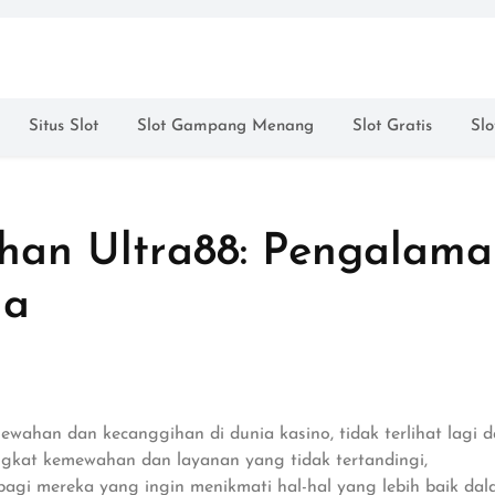
Situs Slot
Slot Gampang Menang
Slot Gratis
Slo
an Ultra88: Pengalama
ia
ahan dan kecanggihan di dunia kasino, tidak terlihat lagi d
ingkat kemewahan dan layanan yang tidak tertandingi,
bagi mereka yang ingin menikmati hal-hal yang lebih baik da