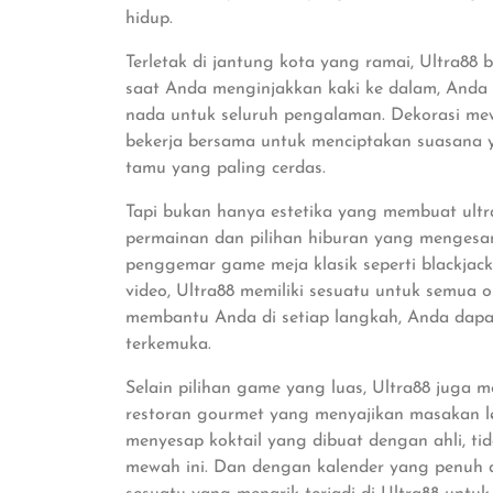
hidup.
Terletak di jantung kota yang ramai, Ultra8
saat Anda menginjakkan kaki ke dalam, And
nada untuk seluruh pengalaman. Dekorasi mew
bekerja bersama untuk menciptakan suasana 
tamu yang paling cerdas.
Tapi bukan hanya estetika yang membuat ultr
permainan dan pilihan hiburan yang mengesan
penggemar game meja klasik seperti blackjack 
video, Ultra88 memiliki sesuatu untuk semua 
membantu Anda di setiap langkah, Anda dap
terkemuka.
Selain pilihan game yang luas, Ultra88 juga 
restoran gourmet yang menyajikan masakan l
menyesap koktail yang dibuat dengan ahli, t
mewah ini. Dan dengan kalender yang penuh d