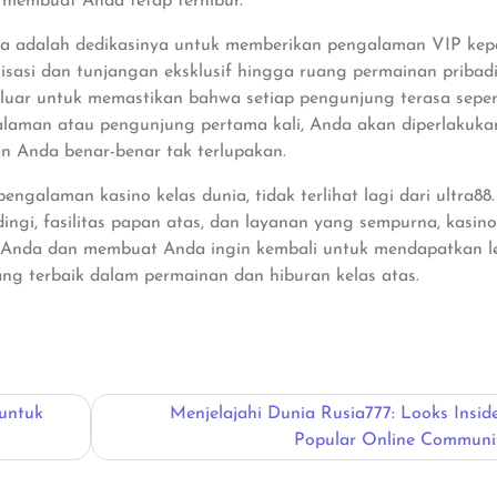
k membuat Anda tetap terhibur.
nya adalah dedikasinya untuk memberikan pengalaman VIP ke
isasi dan tunjangan eksklusif hingga ruang permainan pribad
i luar untuk memastikan bahwa setiap pengunjung terasa seper
alaman atau pengunjung pertama kali, Anda akan diperlakuka
an Anda benar-benar tak terlupakan.
galaman kasino kelas dunia, tidak terlihat lagi dari ultra88.
ngi, fasilitas papan atas, dan layanan yang sempurna, kasino
an Anda dan membuat Anda ingin kembali untuk mendapatkan l
ang terbaik dalam permainan dan hiburan kelas atas.
untuk
Menjelajahi Dunia Rusia777: Looks Insid
Popular Online Communi