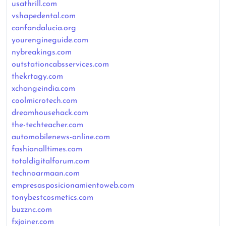
usathrill.com
vshapedental.com
canfandalucia.org
yourengineguide.com
nybreakings.com
outstationcabsservices.com
thekrtagy.com
xchangeindia.com
coolmicrotech.com
dreamhousehack.com
the-techteacher.com
automobilenews-online.com
fashionalltimes.com
totaldigitalforum.com
technoarmaan.com
empresasposicionamientoweb.com
tonybestcosmetics.com
buzznc.com
fxjoiner.com