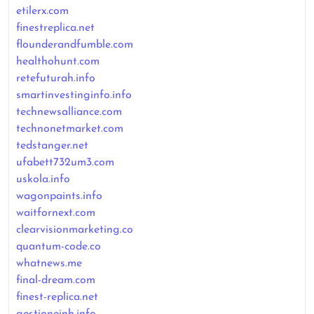
etilerx.com
finestreplica.net
flounderandfumble.com
healthohunt.com
retefuturah.info
smartinvestinginfo.info
technewsalliance.com
technonetmarket.com
tedstanger.net
ufabett732um3.com
uskola.info
wagonpaints.info
waitfornext.com
clearvisionmarketing.co
quantum-code.co
whatnews.me
final-dream.com
finest-replica.net
gestioneinh.info