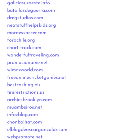
galiciasuroeste.info
batallasdeguerra.com
dregstudios.com
neatstuffhelpskids.org
moraessoccer.com
forochile.org
chart-track.com
wonderfultraveling.com
promocioname.net
wimaxworld.com
freeonlinecricketgames.net
bestcashing.biz
firerestrictions.us
archiesbrooklyn.com
muambeiros.net
infozblog.com
chonbaihat.com
elblogdeoscargonzalez.com
webpromote.net