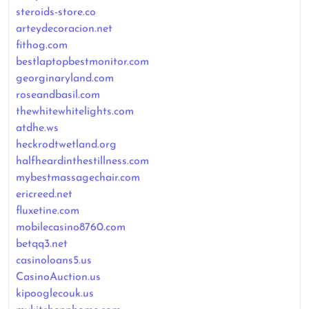
steroids-store.co
arteydecoracion.net
fithog.com
bestlaptopbestmonitor.com
georginaryland.com
roseandbasil.com
thewhitewhitelights.com
atdhe.ws
heckrodtwetland.org
halfheardinthestillness.com
mybestmassagechair.com
ericreed.net
fluxetine.com
mobilecasino8760.com
betqq3.net
casinoloans5.us
CasinoAuction.us
kipooglecouk.us