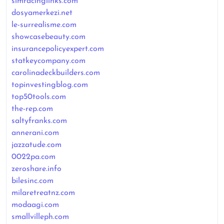
simracinglinks.com
dosyamerkezi.net
le-surrealisme.com
showcasebeauty.com
insurancepolicyexpert.com
statkeycompany.com
carolinadeckbuilders.com
topinvestingblog.com
top50tools.com
the-rep.com
saltyfranks.com
annerani.com
jazzatude.com
0022pa.com
zeroshare.info
bilesinc.com
milaretreatnz.com
modaagi.com
smallvilleph.com