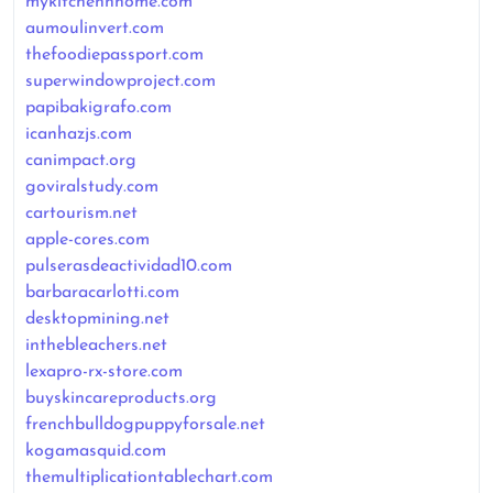
mykitchennhome.com
aumoulinvert.com
thefoodiepassport.com
superwindowproject.com
papibakigrafo.com
icanhazjs.com
canimpact.org
goviralstudy.com
cartourism.net
apple-cores.com
pulserasdeactividad10.com
barbaracarlotti.com
desktopmining.net
inthebleachers.net
lexapro-rx-store.com
buyskincareproducts.org
frenchbulldogpuppyforsale.net
kogamasquid.com
themultiplicationtablechart.com