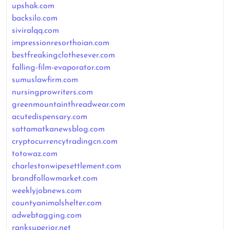
upshak.com
backsilo.com
siviralqq.com
impressionresorthoian.com
bestfreakingclothesever.com
falling-film-evaporator.com
sumuslawfirm.com
nursingprowriters.com
greenmountainthreadwear.com
acutedispensary.com
sattamatkanewsblog.com
cryptocurrencytradingcn.com
totowaz.com
charlestonwipesettlement.com
brandfollowmarket.com
weeklyjobnews.com
countyanimalshelter.com
adwebtagging.com
ranksuperior.net