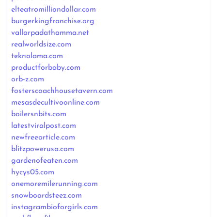
elteatromilliondollar.com
burgerkingfranchise.org
vallarpadathamma.net
realworldsize.com
teknolama.com
productforbaby.com
orb-z.com
fosterscoachhousetavern.com
mesasdecultivoonline.com
boilersnbits.com
latestviralpost.com
newfreearticle.com
blitzpowerusa.com
gardenofeaten.com
hycys05.com
onemoremilerunning.com
snowboardsteez.com
instagrambioforgirls.com