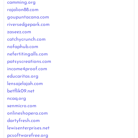
camming.org
rajalion88.com
goupuntacana.com
riversedgepark.com
zaseez.com
catchycrunch.com
nofaphub.com
nefertitingalls.com
patsyscreations.com
income4proof.com
educaritas.org
lensajelajah.com
betflik09.net
ncaq.org
xenmicro.com
onlineshopera.com
dartyfresh.com
lewisenterprises.net
pcsoftwarefree.org