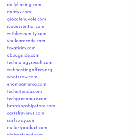
dailylinking.com
dnafyx.com
giocolenuvole.com
iyouessential.com
withloveamity.com
youlearncode.com
fxyatirim.com
abbuguide.com
technologyresult.com
webhostingoffers.org
whatszow.com
ehomeamerca.com
techintendo.com
techgreenpure.com
bestdropshipstore.com
cartelreviews.com
surfsway.com
nailartproduct.com
digitactseed.com