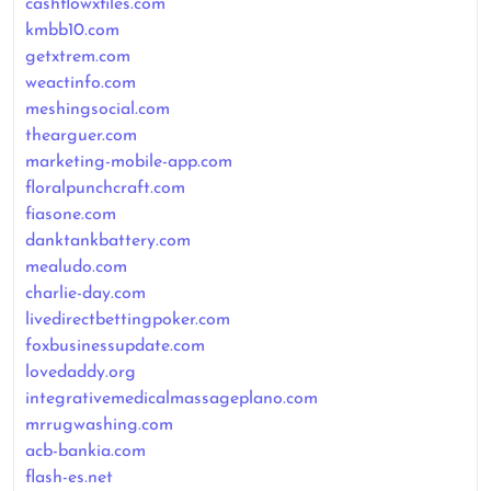
cashflowxfiles.com
kmbb10.com
getxtrem.com
weactinfo.com
meshingsocial.com
thearguer.com
marketing-mobile-app.com
floralpunchcraft.com
fiasone.com
danktankbattery.com
mealudo.com
charlie-day.com
livedirectbettingpoker.com
foxbusinessupdate.com
lovedaddy.org
integrativemedicalmassageplano.com
mrrugwashing.com
acb-bankia.com
flash-es.net