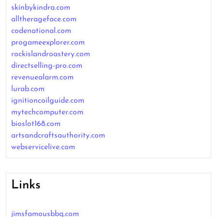
skinbykindra.com
alltherageface.com
codenational.com
progameexplorer.com
rockislandroastery.com
directselling-pro.com
revenuealarm.com
lurab.com
ignitioncoilguide.com
mytechcomputer.com
bioslot168.com
artsandcraftsauthority.com
webservicelive.com
Links
jimsfamousbbq.com