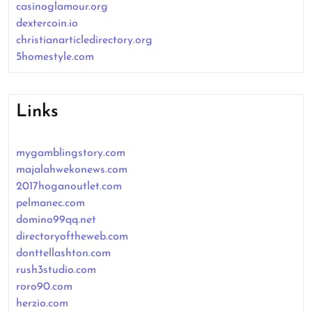
casinoglamour.org
dextercoin.io
christianarticledirectory.org
5homestyle.com
Links
mygamblingstory.com
majalahwekonews.com
2017hoganoutlet.com
pelmanec.com
domino99qq.net
directoryoftheweb.com
donttellashton.com
rush3studio.com
roro90.com
herzio.com