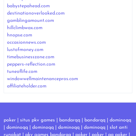
babystepahead.com
destinationoverlooked.com
gamblingamount.com
hillclimbwax.com
hnopse.com
occasionnews.com
lustofmoney.com
timebusinesszone.com
peppers-reflection.com
tuneoflife.com
windowwellmaintenancepros.com
affiliateholder.com
poker
|
situs pkv games
|
bandarqq
|
bandarqq
|
dominoqq
|
dominoqq
|
dominoqq
|
dominoqq
|
dominoqq
|
slot anti
rungkat
|
pkv games bandarqq
|
poker
|
poker
|
qq poker
|