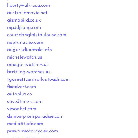
libertywalk-usa.com
australiamovie.net
gizmobird.co.uk
mp3djsong.com
coursdanglaistoulouse.com
neptunuslex.com
auguri-di-natale.info
michelewatch.us
omega--watches.us
breitling-watches.us
tgarnettcentrallautoads.com
fixadvert.com
autopluz.co
save3time-c.com
vexonhcf.com
demos-pixelsparadise.com
mediatitude.com
prewarmotorcycles.com