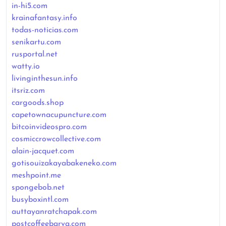
in-hi5.com
krainafantasy.info
todas-noticias.com
senikartu.com
rusportal.net
watty.io
livinginthesun.info
itsriz.com
cargoods.shop
capetownacupuncture.com
bitcoinvideospro.com
cosmiccrowcollective.com
alain-jacquet.com
gotisouizakayabakeneko.com
meshpoint.me
spongebob.net
busyboxintl.com
auttayanratchapak.com
postcoffeebarva.com