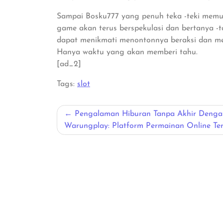
Sampai Bosku777 yang penuh teka -teki memu
game akan terus berspekulasi dan bertanya -t
dapat menikmati menontonnya beraksi dan m
Hanya waktu yang akan memberi tahu.
[ad_2]
Tags:
slot
Post
Pengalaman Hiburan Tanpa Akhir Denga
Warungplay: Platform Permainan Online Te
navigation