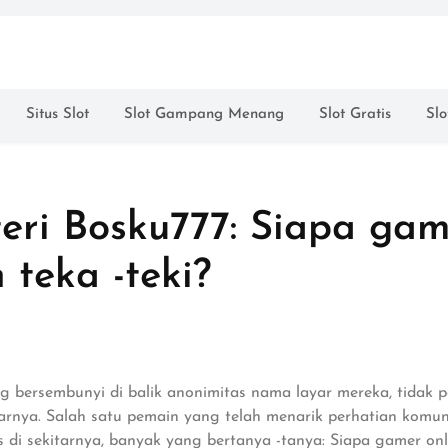
Situs Slot
Slot Gampang Menang
Slot Gratis
Slo
ri Bosku777: Siapa gam
 teka -teki?
g bersembunyi di balik anonimitas nama layar mereka, tidak 
rnya. Salah satu pemain yang telah menarik perhatian komun
di sekitarnya, banyak yang bertanya -tanya: Siapa gamer onl