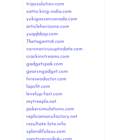
tripssolution.com
satta-king-india.com
yukigassencanada.com
articlehorizone.com
yuqqbbzp.com
7betagents6.com
coronavirusuptodate.com
crackinstreams.com
gadgetspak.com
gearsngadget.com
hireseodoctor.com
lapsfit.com
levelup-fast.com
mytreepla.net
pokersimulations.com
replicamanufactory.net
rezultate-loto.info
splendifulous.com
sportsrecords4u.com