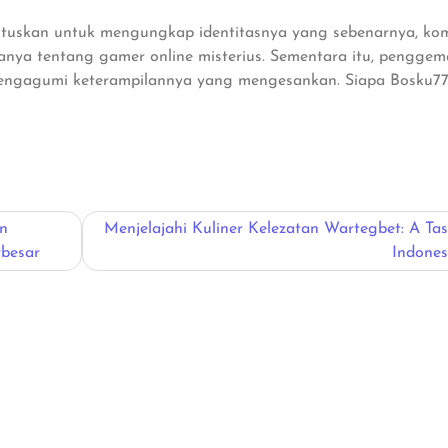
tuskan untuk mengungkap identitasnya yang sebenarnya, ko
anya tentang gamer online misterius. Sementara itu, penggem
engagumi keterampilannya yang mengesankan. Siapa Bosku77
n
Menjelajahi Kuliner Kelezatan Wartegbet: A Tas
rbesar
Indones