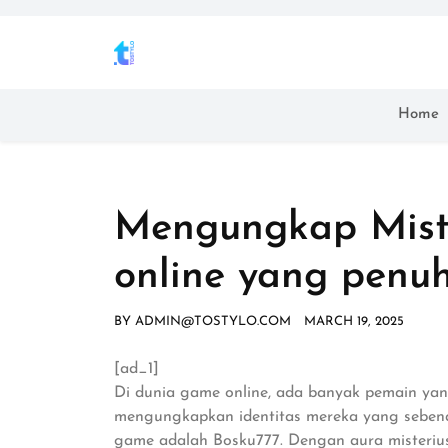
Skip
to
content
Home
Mengungkap Miste
online yang penuh
BY
ADMIN@TOSTYLO.COM
MARCH 19, 2025
[ad_1]
Di dunia game online, ada banyak pemain yan
mengungkapkan identitas mereka yang sebena
game adalah Bosku777. Dengan aura misterius 