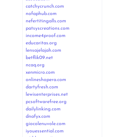
catchycrunch.com
nofaphub.com
nefertitingalls.com
patsyscreations.com
income4proof.com
educaritas.org
lensajelajah.com
betflik09.net
ncaq.org
xenmicro.com
onlineshopera.com
dartyfresh.com
lewisenterprises.net
pcsoftwarefree.org
dailylinking.com
dnafyx.com
giocolenuvole.com
iyouessential.com