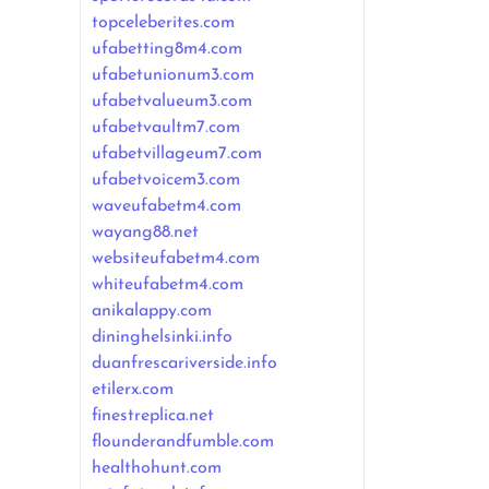
topceleberites.com
ufabetting8m4.com
ufabetunionum3.com
ufabetvalueum3.com
ufabetvaultm7.com
ufabetvillageum7.com
ufabetvoicem3.com
waveufabetm4.com
wayang88.net
websiteufabetm4.com
whiteufabetm4.com
anikalappy.com
dininghelsinki.info
duanfrescariverside.info
etilerx.com
finestreplica.net
flounderandfumble.com
healthohunt.com