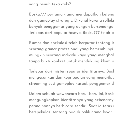
yang penuh teka -teki?
Bosku777 pertama -tama mendapatkan ketenar
dan gameplay strategis. Dikenal karena refle
banyak penggemar yang dengan bersemangat 
Terlepas dari popularitasnya, Bosku777 telah b
Rumor dan spekulasi telah berputar tentang i
seorang gamer profesional yang bersembunyi 
mungkin seorang individu kaya yang menghab
tanpa bukti konkret untuk mendukung klaim ini,
Terlepas dari misteri seputar identitasnya,
mengesankan dan kepribadian yang menarik. A
streaming sesi gameplay kasual, penggemar
Dalam sebuah wawancara baru -baru ini, Bos
mengungkapkan identitasnya yang sebenarnya,
permainannya berbicara sendiri. Saat ia ter
berspekulasi tentang pria di balik nama layar.