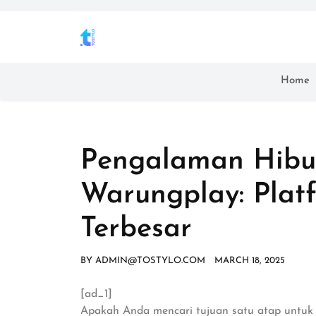
Skip
to
content
Home
Pengalaman Hibu
Warungplay: Plat
Terbesar
BY
ADMIN@TOSTYLO.COM
MARCH 18, 2025
[ad_1]
Apakah Anda mencari tujuan satu atap untuk 