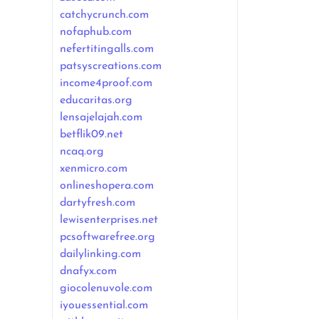
catchycrunch.com
nofaphub.com
nefertitingalls.com
patsyscreations.com
income4proof.com
educaritas.org
lensajelajah.com
betflik09.net
ncaq.org
xenmicro.com
onlineshopera.com
dartyfresh.com
lewisenterprises.net
pcsoftwarefree.org
dailylinking.com
dnafyx.com
giocolenuvole.com
iyouessential.com