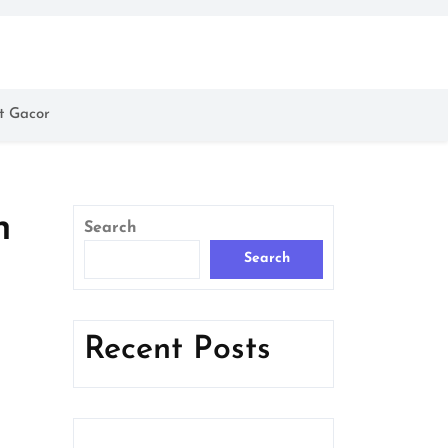
t Gacor
n
Search
Search
Recent Posts