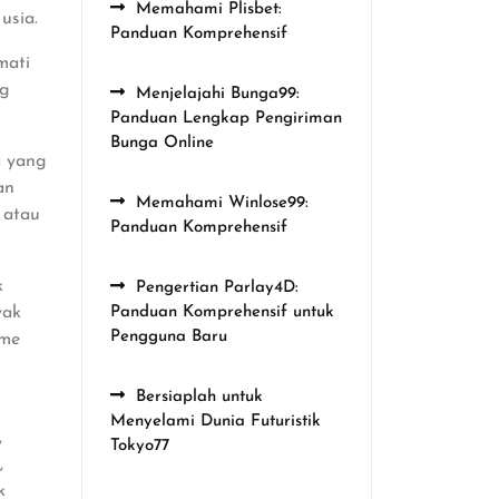
Memahami Plisbet:
usia.
Panduan Komprehensif
mati
ng
Menjelajahi Bunga99:
Panduan Lengkap Pengiriman
Bunga Online
a yang
an
Memahami Winlose99:
 atau
Panduan Komprehensif
k
Pengertian Parlay4D:
yak
Panduan Komprehensif untuk
Pengguna Baru
ame
Bersiaplah untuk
Menyelami Dunia Futuristik
,
Tokyo77
,
k