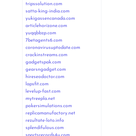
tripssolution.com
satta-king-india.com
yukigassencanada.com
articlehorizone.com
yuqqbbzp.com
7betagents6.com
coronavirusuptodate.com
crackinstreams.com
gadgetspak.com
gearsngadget.com
hireseodoctor.com
lapsfit.com
levelup-fast.com
mytreepla.net
pokersimulations.com
replicamanufactory.net
rezultate-loto.info
splendifulous.com
sportsrecords4u.com