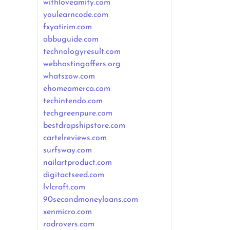
withloveamity.com
youlearncode.com
fxyatirim.com
abbuguide.com
technologyresult.com
webhostingoffers.org
whatszow.com
ehomeamerca.com
techintendo.com
techgreenpure.com
bestdropshipstore.com
cartelreviews.com
surfsway.com
nailartproduct.com
digitactseed.com
lvlcraft.com
90secondmoneyloans.com
xenmicro.com
rodrovers.com